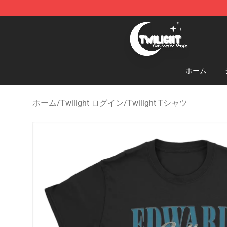
Twilight Store - Official Twilight Merchandise Shop
ホーム
ホーム
/
Twilight ログイン
/
Twilight Tシャツ