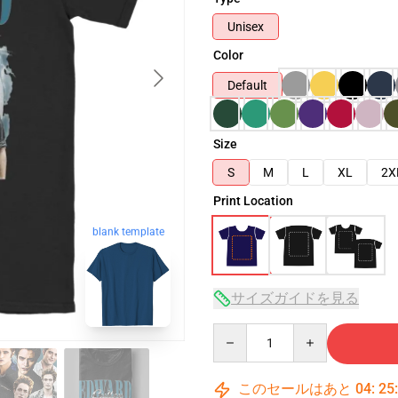
Unisex
Color
Default
Size
S
M
L
XL
2X
Print Location
blank template
サイズガイドを見る
Quantity
このセールはあと
04
:
25