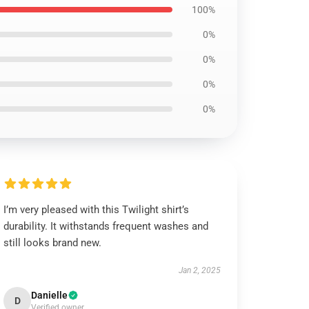
100%
0%
0%
0%
0%
I’m very pleased with this Twilight shirt’s
durability. It withstands frequent washes and
still looks brand new.
Jan 2, 2025
Danielle
D
Verified owner