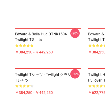
-20%
Edward & Bella Hug DTNK1504
Edward & 
Twilight T-Shirts
Twilight T
￥384,250 - ￥442,250
￥384,250
-20%
Twilight Tシャツ - Twilight クラシック
Twilight H
Tシャツ
Pullover 
￥384,250 - ￥442,250
￥622,775