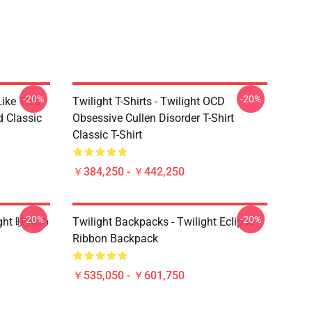
-20%
-20%
Like This
Twilight T-Shirts - Twilight OCD
d Classic
Obsessive Cullen Disorder T-Shirt
Classic T-Shirt
￥384,250 - ￥442,250
-20%
-20%
ight 映画の
Twilight Backpacks - Twilight Eclipse
Ribbon Backpack
￥535,050 - ￥601,750