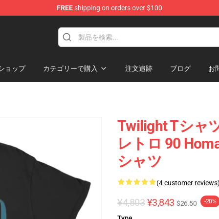
FREE
shipping on orders over $100
ショップ
カテゴリーで購入
注文追跡
ブログ
お
Twilight Tシャ
レトロ 90 Hom
シャツ
(4 customer reviews
¥4,803
¥3,843
-20%
$26.50
Type