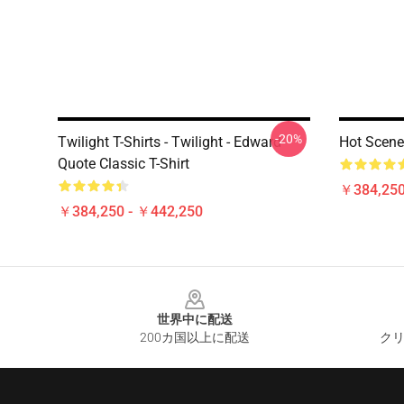
-20%
Twilight T-Shirts - Twilight - Edward
Hot Scene
Quote Classic T-Shirt
￥384,250
￥384,250 - ￥442,250
Footer
世界中に配送
200カ国以上に配送
クリ