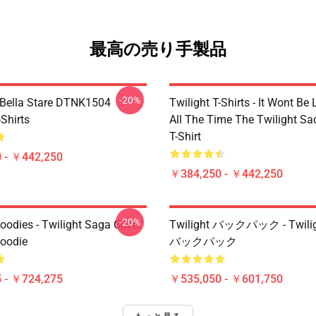
最高の売り手製品
-20%
Bella Stare DTNK1504
Twilight T-Shirts - It Wont Be 
-Shirts
All The Time The Twilight Sa
T-Shirt
 - ￥442,250
￥384,250 - ￥442,250
-20%
oodies - Twilight Saga Cover
Twilight バックパック - Twil
Hoodie
バックパック
 - ￥724,275
￥535,050 - ￥601,750