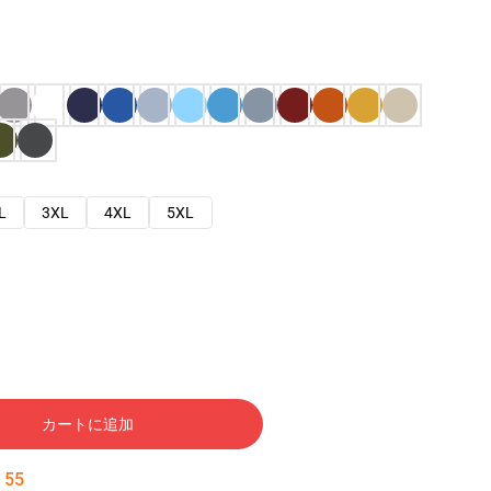
L
3XL
4XL
5XL
カートに追加
:
54