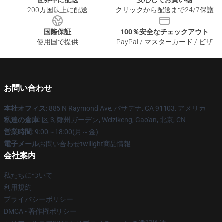
世界中に配送
安心してお買い物
200カ国以上に配送
クリックから配送まで24/7保護
国際保証
100％安全なチェックアウト
使用国で提供
PayPal / マスターカード / ビザ
お問い合わせ
本社オフィス
: 885 N Raymond Ave, パサデナ, CA 91103, アメリカ
私達の倉庫
: 区 3, 鄭州ガーデン, Weizikeng, Gao'an, 北京, CN
営業時間
: 9:00～18:00(月～金)
電子メール
お問い合わせtwilight商品情報
会社案内
私たちについて
利用規約
プライバシーポリシー
DMCA - 著作権ポリシー