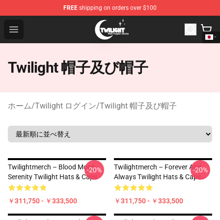
FREE
shipping on orders over $100
Twilight Store - Official Twilight Merchandise Shop
Open menu
Twilight 帽子及び帽子
ホーム
/
Twilight ログイン
/
Twilight 帽子及び帽子
Twilightmerch – Blood Moon
Twilightmerch – Forever And
-20%
-20%
Serenity Twilight Hats & Caps
Always Twilight Hats & Caps
￥311,750 - ￥333,500
￥311,750 - ￥333,500