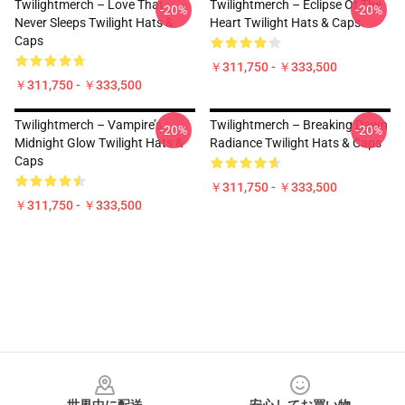
Twilightmerch – Love That
Twilightmerch – Eclipse Of The
-20%
-20%
Never Sleeps Twilight Hats &
Heart Twilight Hats & Caps
Caps
￥311,750 - ￥333,500
￥311,750 - ￥333,500
Twilightmerch – Vampire’s
Twilightmerch – Breaking Dawn
-20%
-20%
Midnight Glow Twilight Hats &
Radiance Twilight Hats & Caps
Caps
￥311,750 - ￥333,500
￥311,750 - ￥333,500
Footer