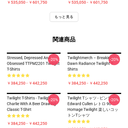
￥535,050 - ￥601,750
￥535,050 - ￥601,750
もっと見る
関連商品
Stressed, Depressed And
Twilightmerch – Breaking
-20%
-20%
Obsessed TTPM2201 Twilight
Dawn Radiance Twilight T-
T-Shirts
Shirts
￥384,250 - ￥442,250
￥384,250 - ￥442,250
Twilight T-Shirts - Twilight
Twilight Tシャツ - ビンテージ
-20%
-20%
Charlie With A Beer Drawing
Edward Cullen レトロ 90
Classic T-Shirt
Homage Twilight 楽しいコッ
トンTシャツ
￥384,250 - ￥442,250