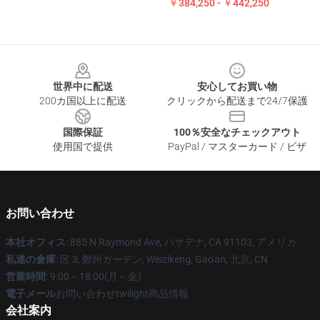
￥384,250 - ￥442,250
Footer
世界中に配送
安心してお買い物
200カ国以上に配送
クリックから配送まで24/7保護
国際保証
100％安全なチェックアウト
使用国で提供
PayPal / マスターカード / ビザ
お問い合わせ
本社オフィス
: 885 N Raymond Ave, パサデナ, CA 91103, アメリカ
私達の倉庫
: 区 3, 鄭州ガーデン, Weizikeng, Gao'an, 北京, CN
営業時間
: 9:00～18:00(月～金)
電子メール
お問い合わせtwilight商品情報
会社案内