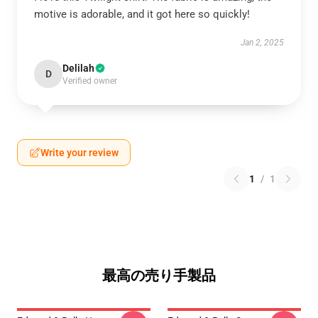
motive is adorable, and it got here so quickly!
Jan 2, 2025
Delilah
D
Verified owner
Write your review
1
/
1
最高の売り手製品