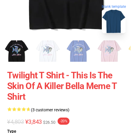
blank template
Twilight T Shirt - This Is The
Skin Of A Killer Bella Meme T
Shirt
(3 customer reviews)
¥4,803
¥3,843
-20%
$26.50
Type