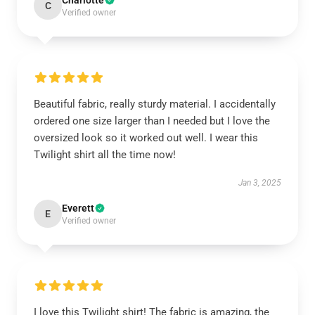
Charlotte
C
Verified owner
Beautiful fabric, really sturdy material. I accidentally
ordered one size larger than I needed but I love the
oversized look so it worked out well. I wear this
Twilight shirt all the time now!
Jan 3, 2025
Everett
E
Verified owner
I love this Twilight shirt! The fabric is amazing, the