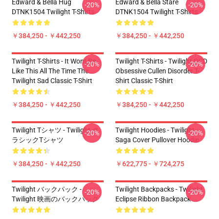
Edward & Bella Hug
Edward & Bella Stare
-20%
-20%
DTNK1504 Twilight T-Shirts
DTNK1504 Twilight T-Shirts
￥384,250 - ￥442,250
￥384,250 - ￥442,250
Twilight T-Shirts - It Wont Be
Twilight T-Shirts - Twilight OCD
-20%
-20%
Like This All The Time The
Obsessive Cullen Disorder T-
Twilight Sad Classic T-Shirt
Shirt Classic T-Shirt
￥384,250 - ￥442,250
￥384,250 - ￥442,250
Twilight Tシャツ - Twilight ク
Twilight Hoodies - Twilight
-20%
-20%
ラシックTシャツ
Saga Cover Pullover Hoodie
￥384,250 - ￥442,250
￥622,775 - ￥724,275
Twilight バックパック -
Twilight Backpacks - Twilight
-20%
-20%
Twilight 映画のバックパック
Eclipse Ribbon Backpack