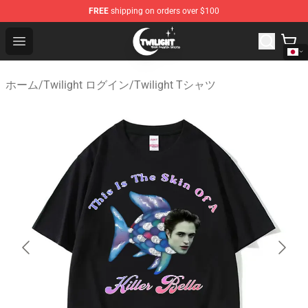
FREE
shipping on orders over $100
Twilight Store - Official Twilight Merchandise Shop
Open menu
ホーム
/
Twilight ログイン
/
Twilight Tシャツ