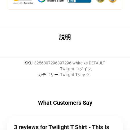
説明
SKU
:
3256807296397296-white-xs-DEFAULT
Twilight ログイン
,
カテゴリー
:
Twilight Tシャツ
,
What Customers Say
3 reviews for Twilight T Shirt - This Is