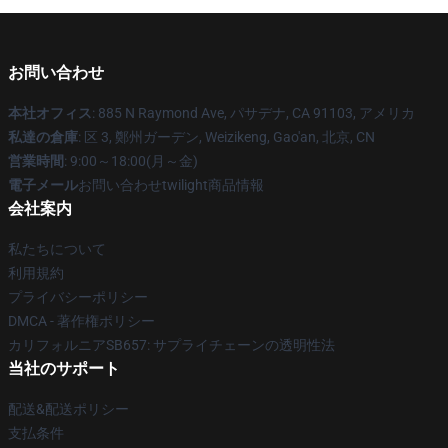
お問い合わせ
本社オフィス
: 885 N Raymond Ave, パサデナ, CA 91103, アメリカ
私達の倉庫
: 区 3, 鄭州ガーデン, Weizikeng, Gao'an, 北京, CN
営業時間
: 9:00～18:00(月～金)
電子メール
お問い合わせtwilight商品情報
会社案内
私たちについて
利用規約
プライバシーポリシー
DMCA - 著作権ポリシー
カリフォルニアSB657: サプライチェーンの透明性法
当社のサポート
配送&配送ポリシー
支払条件