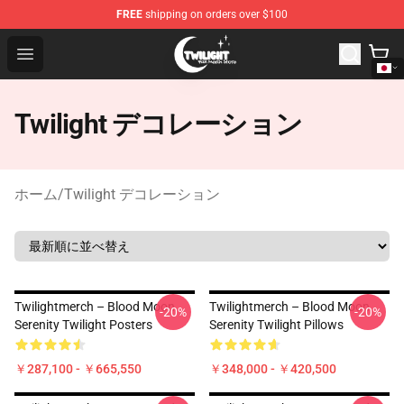
FREE
shipping on orders over $100
Twilight Store - Official Twilight Merchandise Shop
Open menu
Twilight デコレーション
ホーム
/
Twilight デコレーション
Twilightmerch – Blood Moon
Twilightmerch – Blood Moon
-20%
-20%
Serenity Twilight Posters
Serenity Twilight Pillows
￥287,100 - ￥665,550
￥348,000 - ￥420,500