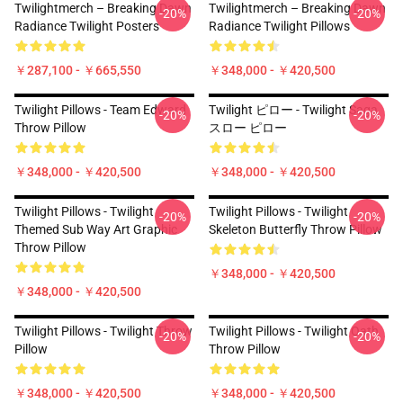
Twilightmerch – Breaking Dawn
Twilightmerch – Breaking Dawn
-20%
-20%
Radiance Twilight Posters
Radiance Twilight Pillows
￥287,100 - ￥665,550
￥348,000 - ￥420,500
Twilight Pillows - Team Edward
Twilight ピロー - Twilight Saga
-20%
-20%
Throw Pillow
スロー ピロー
￥348,000 - ￥420,500
￥348,000 - ￥420,500
Twilight Pillows - Twilight
Twilight Pillows - Twilight
-20%
-20%
Themed Sub Way Art Graphic
Skeleton Butterfly Throw Pillow
Throw Pillow
￥348,000 - ￥420,500
￥348,000 - ￥420,500
Twilight Pillows - Twilight Throw
Twilight Pillows - Twilight Oath
-20%
-20%
Pillow
Throw Pillow
￥348,000 - ￥420,500
￥348,000 - ￥420,500