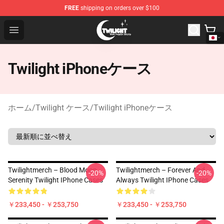
FREE
shipping on orders over $100
Twilight Store - Official Twilight Merchandise Shop
Open menu
Twilight iPhoneケース
ホーム
/
Twilight ケース
/
Twilight iPhoneケース
Twilightmerch – Blood Moon
Twilightmerch – Forever And
-20%
-20%
Serenity Twilight IPhone Cases
Always Twilight IPhone Cases
￥233,450 - ￥253,750
￥233,450 - ￥253,750