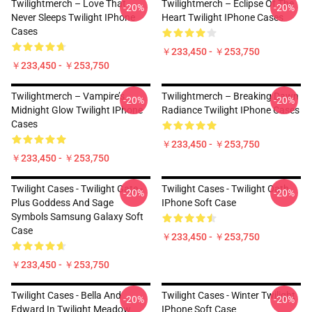
Twilightmerch – Love That
Twilightmerch – Eclipse Of The
-20%
-20%
Never Sleeps Twilight IPhone
Heart Twilight IPhone Cases
Cases
￥233,450 - ￥253,750
￥233,450 - ￥253,750
Twilightmerch – Vampire’s
Twilightmerch – Breaking Dawn
-20%
-20%
Midnight Glow Twilight IPhone
Radiance Twilight IPhone Cases
Cases
￥233,450 - ￥253,750
￥233,450 - ￥253,750
Twilight Cases - Twilight Gate -
Twilight Cases - Twilight Oath
-20%
-20%
Plus Goddess And Sage
IPhone Soft Case
Symbols Samsung Galaxy Soft
Case
￥233,450 - ￥253,750
￥233,450 - ￥253,750
Twilight Cases - Bella And
Twilight Cases - Winter Twilight
-20%
-20%
Edward In Twilight Meadow
IPhone Soft Case