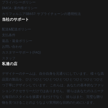
プライバシーポリシー
DMCA - 著作権ポリシー
カリフォルニアSB657: サプライチェーンの透明性法
当社のサポート
配送&配送ポリシー
支払条件
返品・返金ポリシー
お問い合わせ
カスタマーサポート(FAQ)
スタッフ
私達の店
デザイナーのチームは、自分自身を元通りにしています。 様々な高
品質の製品を、ひとつひとつひとつひとつひとつひとつひとつひと
つ丁寧にデザインしています。 これらは、あなたの基本的なファッ
ションアクセサリーだけではありません。 彼らはあなたのユニーク
な毎日のスタイルを披露するだけでなく、彼らはまた、完璧な贈り
物を見つけることのようなより実用的な目的のためにいます。