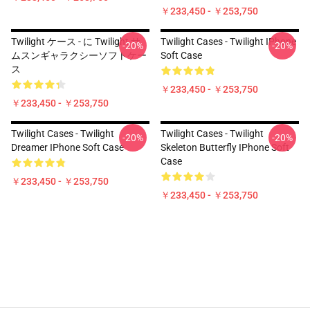
￥233,450 - ￥253,750
Twilight ケース - に Twilight サ
Twilight Cases - Twilight IPhone
-20%
-20%
ムスンギャラクシーソフトケー
Soft Case
ス
￥233,450 - ￥253,750
￥233,450 - ￥253,750
Twilight Cases - Twilight
Twilight Cases - Twilight
-20%
-20%
Dreamer IPhone Soft Case
Skeleton Butterfly IPhone Soft
Case
￥233,450 - ￥253,750
￥233,450 - ￥253,750