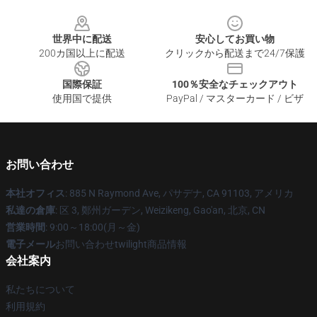
Footer
世界中に配送
安心してお買い物
200カ国以上に配送
クリックから配送まで24/7保護
国際保証
100％安全なチェックアウト
使用国で提供
PayPal / マスターカード / ビザ
お問い合わせ
本社オフィス
: 885 N Raymond Ave, パサデナ, CA 91103, アメリカ
私達の倉庫
: 区 3, 鄭州ガーデン, Weizikeng, Gao'an, 北京, CN
営業時間
: 9:00～18:00(月～金)
電子メール
お問い合わせtwilight商品情報
会社案内
私たちについて
利用規約