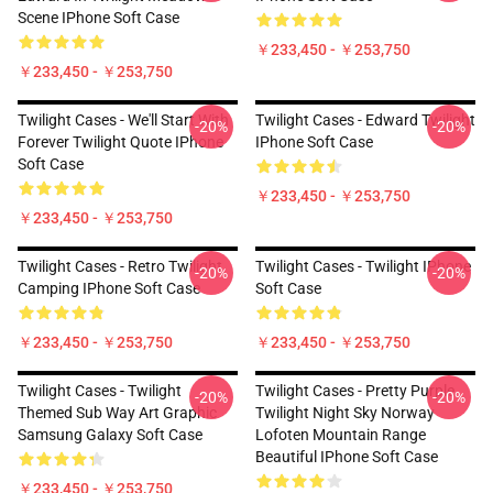
Scene IPhone Soft Case
￥233,450 - ￥253,750
￥233,450 - ￥253,750
Twilight Cases - We'll Start With
Twilight Cases - Edward Twilight
-20%
-20%
Forever Twilight Quote IPhone
IPhone Soft Case
Soft Case
￥233,450 - ￥253,750
￥233,450 - ￥253,750
Twilight Cases - Retro Twilight
Twilight Cases - Twilight IPhone
-20%
-20%
Camping IPhone Soft Case
Soft Case
￥233,450 - ￥253,750
￥233,450 - ￥253,750
Twilight Cases - Twilight
Twilight Cases - Pretty Purple
-20%
-20%
Themed Sub Way Art Graphic
Twilight Night Sky Norway
Samsung Galaxy Soft Case
Lofoten Mountain Range
Beautiful IPhone Soft Case
￥233,450 - ￥253,750