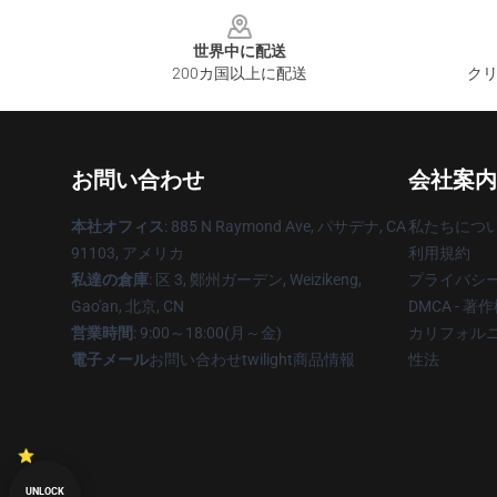
Footer
世界中に配送
200カ国以上に配送
クリ
お問い合わせ
会社案内
本社オフィス
: 885 N Raymond Ave, パサデナ, CA
私たちにつ
91103, アメリカ
利用規約
私達の倉庫
: 区 3, 鄭州ガーデン, Weizikeng,
プライバシ
Gao'an, 北京, CN
DMCA - 
営業時間
: 9:00～18:00(月～金)
カリフォルニ
電子メール
お問い合わせtwilight商品情報
性法
UNLOCK