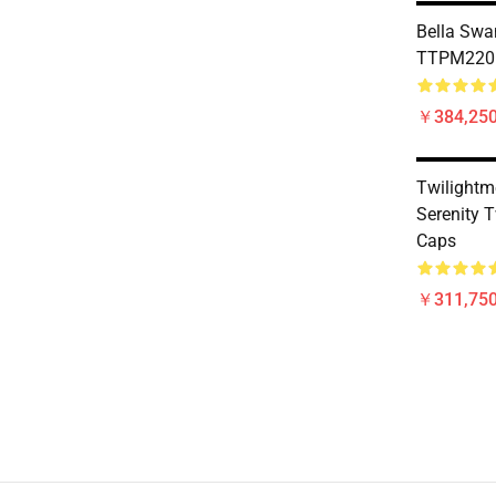
Bella Swa
TTPM2201 
￥384,250
Twilightm
Serenity T
Caps
￥311,750