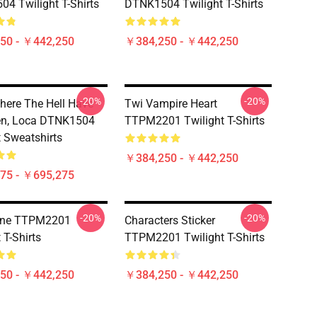
4 Twilight T-Shirts
DTNK1504 Twilight T-Shirts
50 - ￥442,250
￥384,250 - ￥442,250
-20%
-20%
Where The Hell Have
Twi Vampire Heart
en, Loca DTNK1504
TTPM2201 Twilight T-Shirts
t Sweatshirts
￥384,250 - ￥442,250
75 - ￥695,275
-20%
-20%
ene TTPM2201
Characters Sticker
 T-Shirts
TTPM2201 Twilight T-Shirts
50 - ￥442,250
￥384,250 - ￥442,250