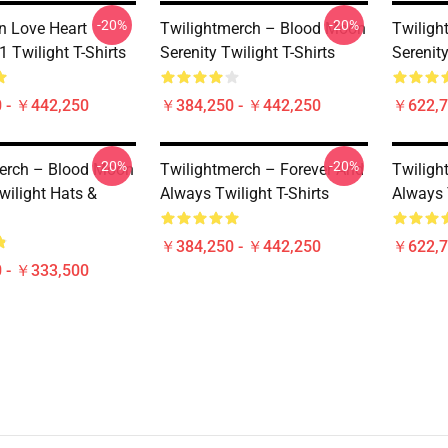
-20%
-20%
n Love Heart
Twilightmerch – Blood Moon
Twiligh
Twilight T-Shirts
Serenity Twilight T-Shirts
Serenit
 - ￥442,250
￥384,250 - ￥442,250
￥622,7
-20%
-20%
erch – Blood Moon
Twilightmerch – Forever And
Twiligh
wilight Hats &
Always Twilight T-Shirts
Always 
￥384,250 - ￥442,250
￥622,7
 - ￥333,500