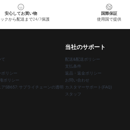
安心してお買い物
国際保証
ックから配送まで24/7保護
使用国で提供
当社のサポート
いて
配送&配送ポリシー
支払条件
ーポリシー
返品・返金ポリシー
著作権ポリシー
お問い合わせ
アSB657: サプライチェーンの透明
カスタマーサポート(FAQ)
スタッフ