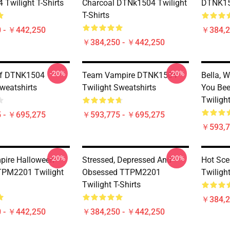
Twilight T-Shirts
Charcoal DTNk1504 Twilight
DTNK150
T-Shirts
 - ￥442,250
￥384,2
￥384,250 - ￥442,250
-20%
-20%
f DTNK1504
Team Vampire DTNK1504
Bella, 
weatshirts
Twilight Sweatshirts
You Be
Twiligh
 - ￥695,275
￥593,775 - ￥695,275
￥593,7
-20%
-20%
pire Halloween
Stressed, Depressed And
Hot Sc
TPM2201 Twilight
Obsessed TTPM2201
Twilight
Twilight T-Shirts
￥384,2
 - ￥442,250
￥384,250 - ￥442,250