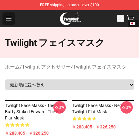
FREE
shipping on orders over $100
Twilight Store - Official Twilight Merchandise Shop
Open menu
Twilight フェイスマスク
ホーム
/
Twilight アクセサリー
/
Twilight フェイスマスク
Twilight Face Masks - Then
Twilight Face Masks - Neon
-20%
-20%
Buffy Staked Edward. The End.
Twilight Flat Mask
Flat Mask
￥288,405 - ￥326,250
￥288,405 - ￥326,250