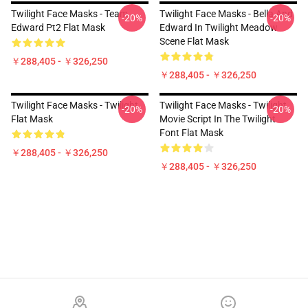
Twilight Face Masks - Team
Twilight Face Masks - Bella And
-20%
-20%
Edward Pt2 Flat Mask
Edward In Twilight Meadow
Scene Flat Mask
￥288,405 - ￥326,250
￥288,405 - ￥326,250
Twilight Face Masks - Twilight
Twilight Face Masks - Twilight
-20%
-20%
Flat Mask
Movie Script In The Twilight
Font Flat Mask
￥288,405 - ￥326,250
￥288,405 - ￥326,250
Footer