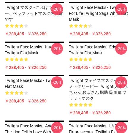
Twilight マスク - これはキラ
Twilight Face Masks - Twihard
-20%
-20%
ー、ベラフラットマスクの皮膚
For Life Twilight Saga White Flat
です
Mask
￥288,405 - ￥326,250
￥288,405 - ￥326,250
Twilight Face Masks - Into
Twilight Face Masks - Edward
-20%
-20%
Twilight Flat Mask
Twilight Flat Mask
￥288,405 - ￥326,250
￥288,405 - ￥326,250
Twilight Face Masks - Twilight
Twilight フェイスマスク - レネ
-20%
-20%
Flat Mask
メ・クリーピー Twilight 人形 赤
ちゃん おばさん 脂肪 吸血鬼 フ
ラットマスク
￥288,405 - ￥326,250
￥288,405 - ￥326,250
Twilight Face Masks - And So
Twilight Face Masks - It's The
-20%
-20%
The Lion Fell In Love With The
Fluorescents - Twilight Flat