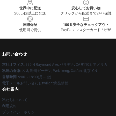
世界中に配送
安心してお買い物
200カ国以上に配送
クリックから配送まで24/7保護
国際保証
100％安全なチェックアウト
使用国で提供
PayPal / マスターカード / ビザ
お問い合わせ
本社オフィス
: 885 N Raymond Ave, パサデナ, CA 91103, アメリカ
私達の倉庫
: 区 3, 鄭州ガーデン, Weizikeng, Gao'an, 北京, CN
営業時間
: 9:00～18:00(月～金)
電子メール
お問い合わせtwilight商品情報
会社案内
私たちについて
利用規約
プライバシーポリシー