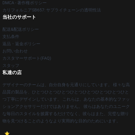
DMCA - 著作権ポリシー
カリフォルニアSB657: サプライチェーンの透明性法
当社のサポート
配送&配送ポリシー
支払条件
返品・返金ポリシー
お問い合わせ
カスタマーサポート(FAQ)
スタッフ
私達の店
デザイナーのチームは、自分自身を元通りにしています。 様々な高
品質の製品を、ひとつひとつひとつひとつひとつひとつひとつひと
つ丁寧にデザインしています。 これらは、あなたの基本的なファッ
ションアクセサリーだけではありません。 彼らはあなたのユニーク
な毎日のスタイルを披露するだけでなく、彼らはまた、完璧な贈り
物を見つけることのようなより実用的な目的のためにいます。