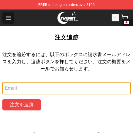
FREE
shipping on orders over $100
Twilight Store - Official Twilight Merchandise Shop
Open menu
注文追跡
注文を追跡するには、以下のボックスに請求書メールアドレ
スを入力し、追跡ボタンを押してください。注文の概要をメ
ールでお知らせします。
メールアドレス
注文を追跡
Footer