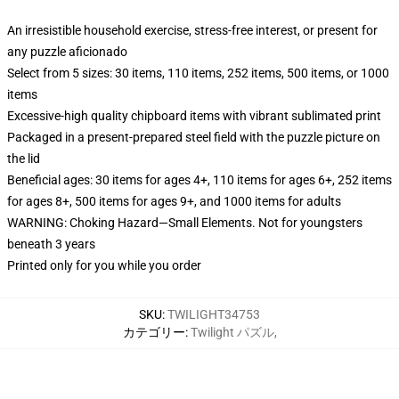
An irresistible household exercise, stress-free interest, or present for
any puzzle aficionado
Select from 5 sizes: 30 items, 110 items, 252 items, 500 items, or 1000
items
Excessive-high quality chipboard items with vibrant sublimated print
Packaged in a present-prepared steel field with the puzzle picture on
the lid
Beneficial ages: 30 items for ages 4+, 110 items for ages 6+, 252 items
for ages 8+, 500 items for ages 9+, and 1000 items for adults
WARNING: Choking Hazard—Small Elements. Not for youngsters
beneath 3 years
Printed only for you while you order
SKU
:
TWILIGHT34753
カテゴリー
:
Twilight パズル
,