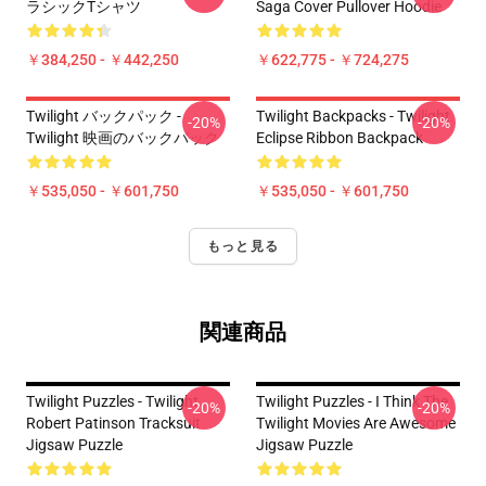
ラシックTシャツ
Saga Cover Pullover Hoodie
￥384,250 - ￥442,250
￥622,775 - ￥724,275
Twilight バックパック -
Twilight Backpacks - Twilight
-20%
-20%
Twilight 映画のバックパック
Eclipse Ribbon Backpack
￥535,050 - ￥601,750
￥535,050 - ￥601,750
もっと見る
関連商品
Twilight Puzzles - Twilight
Twilight Puzzles - I Think The
-20%
-20%
Robert Patinson Tracksuit
Twilight Movies Are Awesome
Jigsaw Puzzle
Jigsaw Puzzle