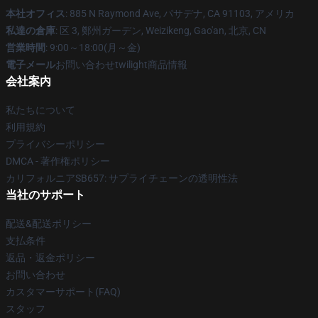
本社オフィス
: 885 N Raymond Ave, パサデナ, CA 91103, アメリカ
私達の倉庫
: 区 3, 鄭州ガーデン, Weizikeng, Gao'an, 北京, CN
営業時間
: 9:00～18:00(月～金)
電子メール
お問い合わせtwilight商品情報
会社案内
私たちについて
利用規約
プライバシーポリシー
DMCA - 著作権ポリシー
カリフォルニアSB657: サプライチェーンの透明性法
当社のサポート
配送&配送ポリシー
支払条件
返品・返金ポリシー
お問い合わせ
カスタマーサポート(FAQ)
スタッフ