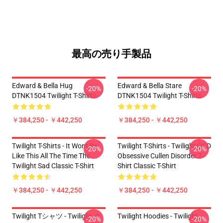
最高の売り手製品
Edward & Bella Hug
Edward & Bella Stare
-20%
-20%
DTNK1504 Twilight T-Shirts
DTNK1504 Twilight T-Shirts
￥384,250 - ￥442,250
￥384,250 - ￥442,250
Twilight T-Shirts - It Wont Be
Twilight T-Shirts - Twilight OCD
-20%
-20%
Like This All The Time The
Obsessive Cullen Disorder T-
Twilight Sad Classic T-Shirt
Shirt Classic T-Shirt
￥384,250 - ￥442,250
￥384,250 - ￥442,250
Twilight Tシャツ - Twilight ク
Twilight Hoodies - Twilight
-20%
-20%