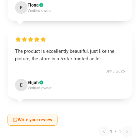
Fiona
F
Verified owner
The product is excellently beautiful, just like the
picture, the store is a 5-star trusted seller.
Jan 3, 2025
Elijah
E
Verified owner
Write your review
1
/
1