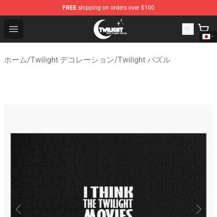
FREE
shipping on orders over $100
Twilight Store - Official Twilight Merchandise Shop
Open menu
ホーム
/
Twilight デコレーション
/
Twilight パズル