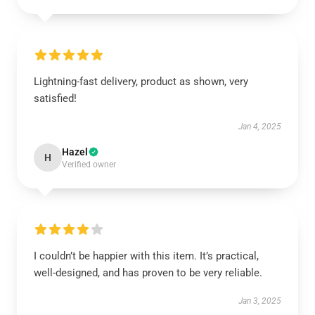
Lightning-fast delivery, product as shown, very
satisfied!
Jan 4, 2025
Hazel
H
Verified owner
I couldn’t be happier with this item. It’s practical,
well-designed, and has proven to be very reliable.
Jan 3, 2025