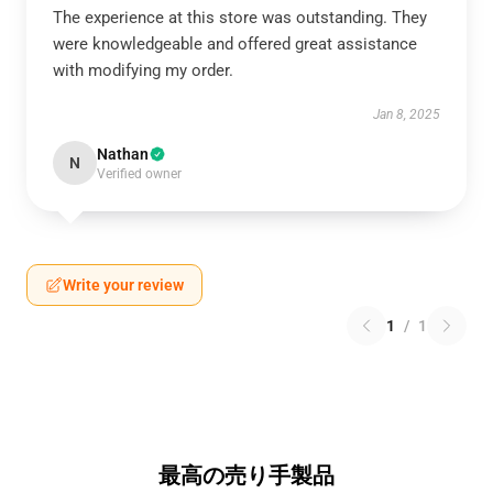
The experience at this store was outstanding. They
were knowledgeable and offered great assistance
with modifying my order.
Jan 8, 2025
Nathan
N
Verified owner
Write your review
1
/
1
最高の売り手製品