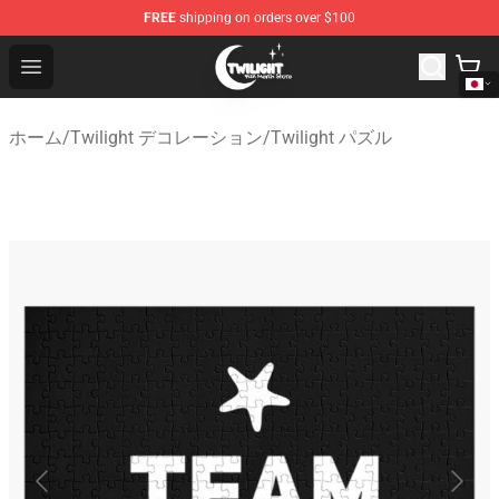
FREE
shipping on orders over $100
Twilight Store - Official Twilight Merchandise Shop
Open menu
ホーム
/
Twilight デコレーション
/
Twilight パズル