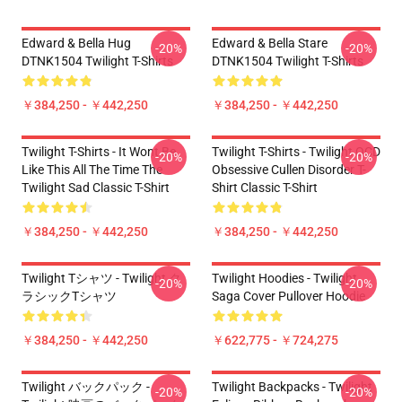
Edward & Bella Hug
Edward & Bella Stare
-20%
-20%
DTNK1504 Twilight T-Shirts
DTNK1504 Twilight T-Shirts
￥384,250 - ￥442,250
￥384,250 - ￥442,250
Twilight T-Shirts - It Wont Be
Twilight T-Shirts - Twilight OCD
-20%
-20%
Like This All The Time The
Obsessive Cullen Disorder T-
Twilight Sad Classic T-Shirt
Shirt Classic T-Shirt
￥384,250 - ￥442,250
￥384,250 - ￥442,250
Twilight Tシャツ - Twilight ク
Twilight Hoodies - Twilight
-20%
-20%
ラシックTシャツ
Saga Cover Pullover Hoodie
￥384,250 - ￥442,250
￥622,775 - ￥724,275
Twilight バックパック -
Twilight Backpacks - Twilight
-20%
-20%