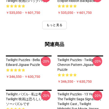
Twilight 映画のバックパック
Eclipse Ribbon Backpack
￥535,050 - ￥601,750
￥535,050 - ￥601,750
もっと見る
関連商品
Twilight Puzzles - Bella &
Twilight Puzzles - Twilight
-20%
-20%
Edward Jigsaw Puzzle
Chevron Pattern Jigsaw
Puzzle
￥346,550 - ￥630,750
￥346,550 - ￥630,750
Twilight パズル - 私は考える
Twilight Puzzles - 13 Years Of
-20%
-20%
Twilight 映画は恐ろしいジグ
The Twilight Saga Signature ,
ソーパズルです
Twilight Cast , Twilight
Midnight Sun Movie Jigsaw