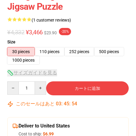
Jigsaw Puzzle
(1 customer reviews)
¥4,332
¥3,466
-20%
$23.90
Size
30 pieces
110 pieces
252 pieces
500 pieces
1000 pieces
サイズガイドを見る
Quantity
カートに追加
このセールはあと
03
:
45
:
54
Deliver to United States
Cost to ship:
$6.99