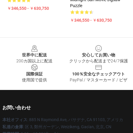
Puzzle
￥346,550 - ￥630,750
￥346,550 - ￥630,750
Footer
世界中に配送
安心してお買い物
200カ国以上に配送
クリックから配送まで24/7保護
国際保証
100％安全なチェックアウト
使用国で提供
PayPal / マスターカード / ビザ
お問い合わせ
本社オフィス
: 885 N Raymond Ave, パサデナ, CA 91103, アメリカ
私達の倉庫
: 区 3, 鄭州ガーデン, Weizikeng, Gao'an, 北京, CN