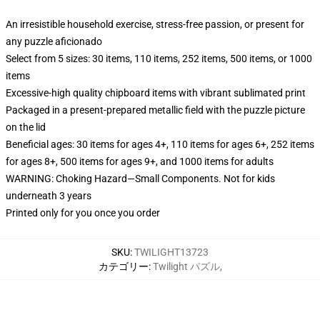
An irresistible household exercise, stress-free passion, or present for
any puzzle aficionado
Select from 5 sizes: 30 items, 110 items, 252 items, 500 items, or 1000
items
Excessive-high quality chipboard items with vibrant sublimated print
Packaged in a present-prepared metallic field with the puzzle picture
on the lid
Beneficial ages: 30 items for ages 4+, 110 items for ages 6+, 252 items
for ages 8+, 500 items for ages 9+, and 1000 items for adults
WARNING: Choking Hazard—Small Components. Not for kids
underneath 3 years
Printed only for you once you order
SKU
:
TWILIGHT13723
カテゴリー
:
Twilight パズル
,