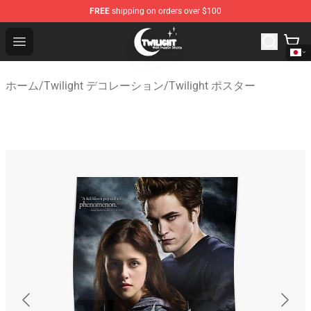
FREE
shipping on orders over $100
Twilight Store - Official Twilight Merchandise Shop
Open menu
ホーム
/
Twilight デコレーション
/
Twilight ポスター