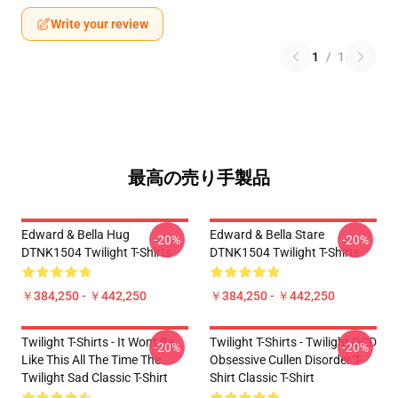
Write your review
1
/
1
最高の売り手製品
Edward & Bella Hug
Edward & Bella Stare
-20%
-20%
DTNK1504 Twilight T-Shirts
DTNK1504 Twilight T-Shirts
￥384,250 - ￥442,250
￥384,250 - ￥442,250
Twilight T-Shirts - It Wont Be
Twilight T-Shirts - Twilight OCD
-20%
-20%
Like This All The Time The
Obsessive Cullen Disorder T-
Twilight Sad Classic T-Shirt
Shirt Classic T-Shirt