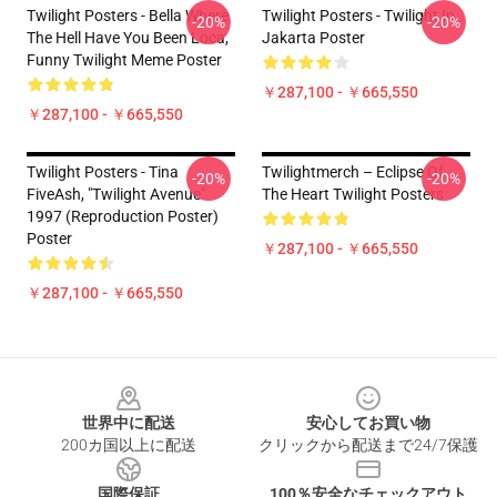
Twilight Posters - Bella Where
Twilight Posters - Twilight In
-20%
-20%
The Hell Have You Been Loca,
Jakarta Poster
Funny Twilight Meme Poster
￥287,100 - ￥665,550
￥287,100 - ￥665,550
Twilight Posters - Tina
Twilightmerch – Eclipse Of
-20%
-20%
FiveAsh, "Twilight Avenue"
The Heart Twilight Posters
1997 (reproduction Poster)
Poster
￥287,100 - ￥665,550
￥287,100 - ￥665,550
Footer
世界中に配送
安心してお買い物
200カ国以上に配送
クリックから配送まで24/7保護
国際保証
100％安全なチェックアウト