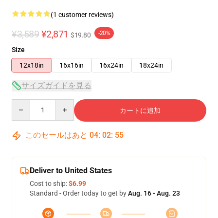
(1 customer reviews)
¥3,589
¥2,871
-20%
$19.80
Size
12x18in
16x16in
16x24in
18x24in
サイズガイドを見る
Quantity
カートに追加
このセールはあと
04
:
02
:
54
Deliver to United States
Cost to ship:
$6.99
Standard - Order today to get by
Aug. 16 - Aug. 23