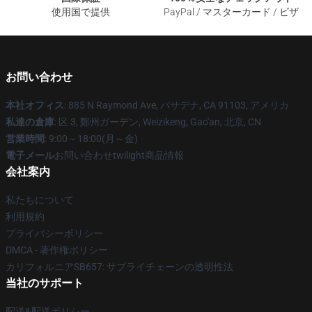
使用国で提供
PayPal / マスターカード / ビザ
お問い合わせ
本社オフィス
: 885 N Raymond Ave, パサデナ, CA 91103, アメリカ
私達の倉庫
: 区 3, 鄭州ガーデン, Weizikeng, Gao'an, 北京, CN
営業時間
: 9:00～18:00(月～金)
電子メール
お問い合わせtwilight商品情報
会社案内
私たちについて
利用規約
プライバシーポリシー
DMCA - 著作権ポリシー
カリフォルニアSB657: サプライチェーンの透明性法
当社のサポート
配送&配送ポリシー