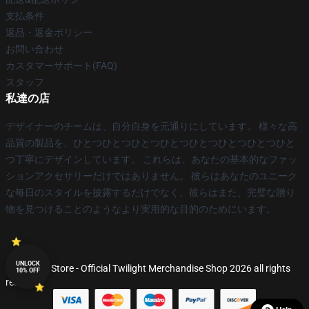
支払条件
返品・返金ポリシー
お問い合わせ
カスタマーサポート(FAQ)
スタッフ
私達の店
デザイナーのチームは、自分自身を元通りにしています。 様々な高
品質の製品を、ひとつひとつひとつひとつひとつひとつひとつひと
つ丁寧にデザインしています。 これらは、あなたの基本的なファッ
ションアクセサリーだけではありません。 彼らはあなたのユニーク
な毎日のスタイルを披露するだけでなく、彼らはまた、完璧な贈り
物を見つけることのようなより実用的な目的のためにいます。
UNLOCK
© Twilight Store - Official Twilight Merchandise Shop 2026 all rights
10% OFF
reserved