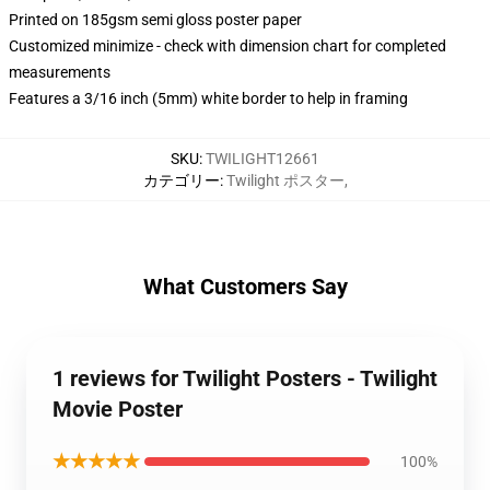
Printed on 185gsm semi gloss poster paper
Customized minimize - check with dimension chart for completed
measurements
Features a 3/16 inch (5mm) white border to help in framing
SKU
:
TWILIGHT12661
カテゴリー
:
Twilight ポスター
,
What Customers Say
1 reviews for Twilight Posters - Twilight
Movie Poster
★★★★★
100%