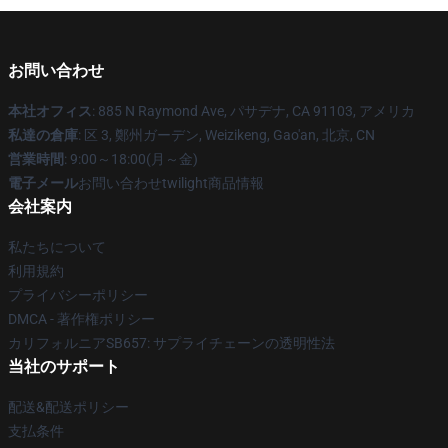
お問い合わせ
本社オフィス
: 885 N Raymond Ave, パサデナ, CA 91103, アメリカ
私達の倉庫
: 区 3, 鄭州ガーデン, Weizikeng, Gao'an, 北京, CN
営業時間
: 9:00～18:00(月～金)
電子メール
お問い合わせtwilight商品情報
会社案内
私たちについて
利用規約
プライバシーポリシー
DMCA - 著作権ポリシー
カリフォルニアSB657: サプライチェーンの透明性法
当社のサポート
配送&配送ポリシー
支払条件