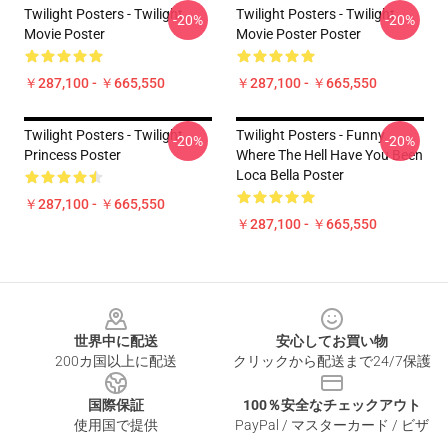
Twilight Posters - Twilight
Twilight Posters - Twilight
-20%
-20%
Movie Poster
Movie Poster Poster
￥287,100 - ￥665,550
￥287,100 - ￥665,550
Twilight Posters - Twilight
Twilight Posters - Funny
-20%
-20%
Princess Poster
Where The Hell Have You Been
Loca Bella Poster
￥287,100 - ￥665,550
￥287,100 - ￥665,550
Footer
世界中に配送
安心してお買い物
200カ国以上に配送
クリックから配送まで24/7保護
国際保証
100％安全なチェックアウト
使用国で提供
PayPal / マスターカード / ビザ