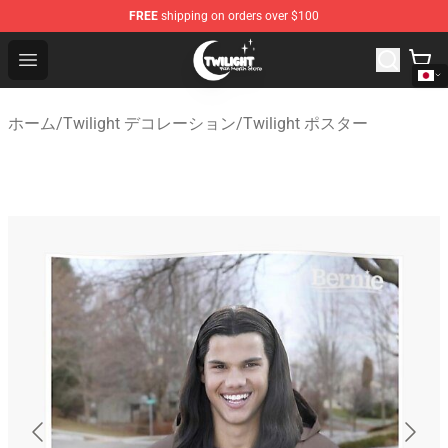
FREE
shipping on orders over $100
Twilight Store - Official Twilight Merchandise Shop
Open menu
ホーム
/
Twilight デコレーション
/
Twilight ポスター