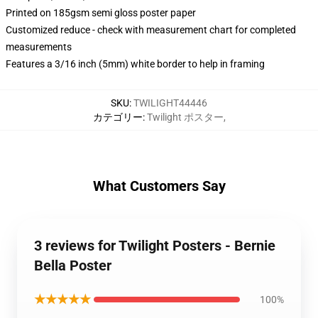
Printed on 185gsm semi gloss poster paper
Customized reduce - check with measurement chart for completed
measurements
Features a 3/16 inch (5mm) white border to help in framing
SKU
:
TWILIGHT44446
カテゴリー
:
Twilight ポスター
,
What Customers Say
3 reviews for Twilight Posters - Bernie
Bella Poster
★★★★★
100%