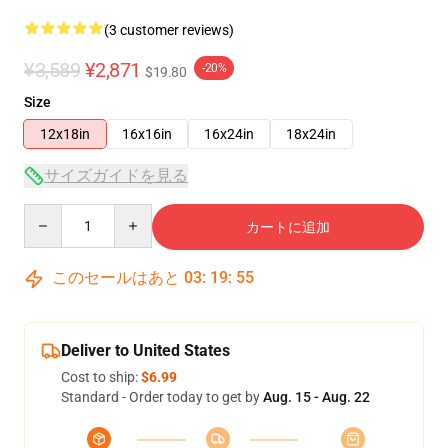
(3 customer reviews)
¥3,589
¥2,871
-20%
$19.80
Size
12x18in
16x16in
16x24in
18x24in
サイズガイドを見る
Quantity
カートに追加
このセールはあと
03
:
19
:
54
Deliver to United States
Cost to ship:
$6.99
Standard - Order today to get by
Aug. 15 - Aug. 22