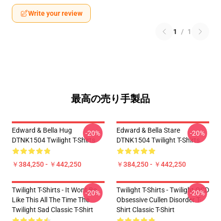
Write your review
1
/
1
最高の売り手製品
Edward & Bella Hug
Edward & Bella Stare
-20%
-20%
DTNK1504 Twilight T-Shirts
DTNK1504 Twilight T-Shirts
￥384,250 - ￥442,250
￥384,250 - ￥442,250
Twilight T-Shirts - It Wont Be
Twilight T-Shirts - Twilight OCD
-20%
-20%
Like This All The Time The
Obsessive Cullen Disorder T-
Twilight Sad Classic T-Shirt
Shirt Classic T-Shirt