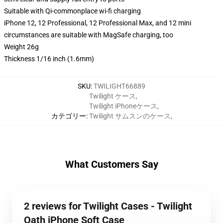
Suitable with Qi-commonplace wi-fi charging
iPhone 12, 12 Professional, 12 Professional Max, and 12 mini
circumstances are suitable with MagSafe charging, too
Weight 26g
Thickness 1/16 inch (1.6mm)
SKU
:
TWILIGHT66889
Twilight ケース
,
Twilight iPhoneケース
,
カテゴリー
:
Twilight サムスンのケース
,
What Customers Say
2 reviews for Twilight Cases - Twilight
Oath iPhone Soft Case