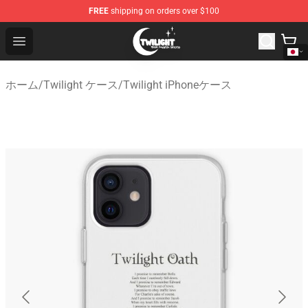
FREE
shipping on orders over $100
Twilight Store - Official Twilight Merchandise Shop
Open menu
ホーム
/
Twilight ケース
/
Twilight iPhoneケース