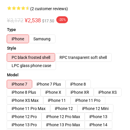
(2 customer reviews)
¥3,172
¥2,538
-20%
$17.50
Type
iPhone
Samsung
Style
PC black frosted shell
RPC transparent soft shell
LPC glass phone case
Model
iPhone 7
iPhone 7 Plus
iPhone 8
iPhone 8 Plus
iPhone X
iPhone XR
iPhone XS
iPhone XS Max
iPhone 11
iPhone 11 Pro
iPhone 11 Pro Max
iPhone 12
iPhone 12 Mini
iPhone 12 Pro
iPhone 12 Pro Max
iPhone 13
iPhone 13 Pro
iPhone 13 Pro Max
iPhone 14