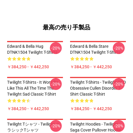
最高の売り手製品
Edward & Bella Hug
Edward & Bella Stare
-20%
-20%
DTNK1504 Twilight T-Shirts
DTNK1504 Twilight T-Shirts
￥384,250 - ￥442,250
￥384,250 - ￥442,250
Twilight T-Shirts - It Wont Be
Twilight T-Shirts - Twilight OCD
-20%
-20%
Like This All The Time The
Obsessive Cullen Disorder T-
Twilight Sad Classic T-Shirt
Shirt Classic T-Shirt
￥384,250 - ￥442,250
￥384,250 - ￥442,250
Twilight Tシャツ - Twilight ク
Twilight Hoodies - Twilight
-20%
-20%
ラシックTシャツ
Saga Cover Pullover Hoodie