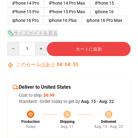
iPhone 14 Pro
iPhone 14 Pro Max
iPhone 15
iPhone 15 Pro
iPhone 15 Pro Max
iphone 16
iphone 16 Pro
iphone 16 Plus
iphone 16 Pro Max
サイズガイドを見る
Quantity
カートに追加
このセールはあと
04
:
04
:
54
Deliver to United States
Cost to ship:
$6.99
Standard - Order today to get by
Aug. 15 - Aug. 22
Production
Shipping
Delivered
Today
Aug. 11
Aug. 15 - Aug. 22