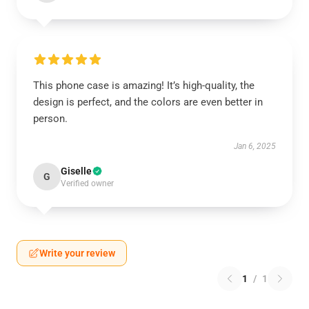
This phone case is amazing! It’s high-quality, the
design is perfect, and the colors are even better in
person.
Jan 6, 2025
Giselle
G
Verified owner
Write your review
1
/
1