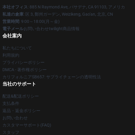
本社オフィス
: 885 N Raymond Ave, パサデナ, CA 91103, アメリカ
私達の倉庫
: 区 3, 鄭州ガーデン, Weizikeng, Gao'an, 北京, CN
営業時間
: 9:00～18:00(月～金)
電子メール
お問い合わせtwilight商品情報
会社案内
私たちについて
利用規約
プライバシーポリシー
DMCA - 著作権ポリシー
カリフォルニアSB657: サプライチェーンの透明性法
当社のサポート
配送&配送ポリシー
支払条件
返品・返金ポリシー
お問い合わせ
カスタマーサポート(FAQ)
スタッフ