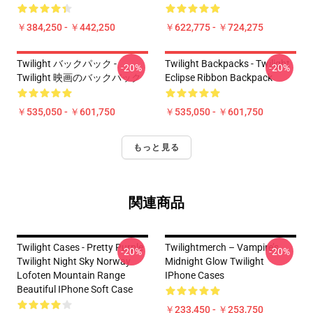
￥384,250 - ￥442,250
￥622,775 - ￥724,275
Twilight バックパック -
Twilight Backpacks - Twilight
-20%
-20%
Twilight 映画のバックパック
Eclipse Ribbon Backpack
￥535,050 - ￥601,750
￥535,050 - ￥601,750
もっと見る
関連商品
Twilight Cases - Pretty Purple
Twilightmerch – Vampire’s
-20%
-20%
Twilight Night Sky Norway
Midnight Glow Twilight
Lofoten Mountain Range
IPhone Cases
Beautiful IPhone Soft Case
￥233,450 - ￥253,750