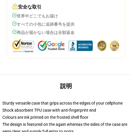
安全な取引
世界中どこでもお届け
すべての小包に追跡番号を提供
商品が届かない場合は全額返金
説明
Sturdy versatile case that grips across the edges of your cellphone
Shock absorbent TPU case with anti-fingerprint end
Colours are ink printed on the frosted shell floor
The design is featured on the again whereas the sides of the case are
semi clear and supply full entry to ports