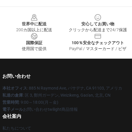
Footer
世界中に配送
安心してお買い物
200カ国以上に配送
クリックから配送まで24/7保護
国際保証
100％安全なチェックアウト
使用国で提供
PayPal / マスターカード / ビザ
お問い合わせ
本社オフィス
: 885 N Raymond Ave, パサデナ, CA 91103, アメリカ
私達の倉庫
: 区 3, 鄭州ガーデン, Weizikeng, Gao'an, 北京, CN
営業時間
: 9:00～18:00(月～金)
電子メール
お問い合わせtwilight商品情報
会社案内
私たちについて