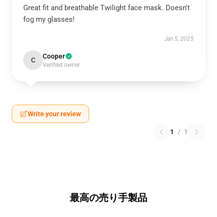
Great fit and breathable Twilight face mask. Doesn't
fog my glasses!
Jan 5, 2025
Cooper
C
Verified owner
Write your review
1
/
1
最高の売り手製品