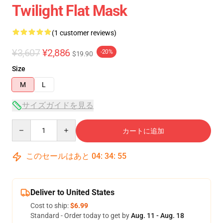
Twilight Flat Mask
(1 customer reviews)
¥3,607
¥2,886
-20%
$19.90
Size
M
L
サイズガイドを見る
Quantity
カートに追加
このセールはあと
04
:
34
:
54
Deliver to United States
Cost to ship:
$6.99
Standard - Order today to get by
Aug. 11 - Aug. 18