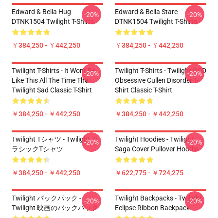
Edward & Bella Hug
Edward & Bella Stare
-20%
-20%
DTNK1504 Twilight T-Shirts
DTNK1504 Twilight T-Shirts
￥384,250 - ￥442,250
￥384,250 - ￥442,250
Twilight T-Shirts - It Wont Be
Twilight T-Shirts - Twilight OCD
-20%
-20%
Like This All The Time The
Obsessive Cullen Disorder T-
Twilight Sad Classic T-Shirt
Shirt Classic T-Shirt
￥384,250 - ￥442,250
￥384,250 - ￥442,250
Twilight Tシャツ - Twilight ク
Twilight Hoodies - Twilight
-20%
-20%
ラシックTシャツ
Saga Cover Pullover Hoodie
￥384,250 - ￥442,250
￥622,775 - ￥724,275
Twilight バックパック -
Twilight Backpacks - Twilight
-20%
-20%
Twilight 映画のバックパック
Eclipse Ribbon Backpack