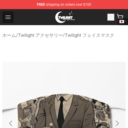
FREE
shipping on orders over $100
Twilight Store - Official Twilight Merchandise Shop
Open menu
ホーム
/
Twilight アクセサリー
/
Twilight フェイスマスク