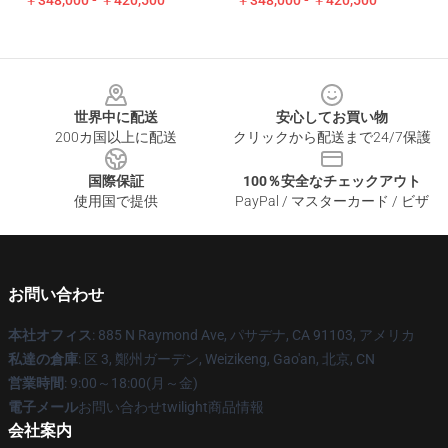
￥348,000 - ￥420,500
￥348,000 - ￥420,500
Footer
世界中に配送
安心してお買い物
200カ国以上に配送
クリックから配送まで24/7保護
国際保証
100％安全なチェックアウト
使用国で提供
PayPal / マスターカード / ビザ
お問い合わせ
本社オフィス
: 885 N Raymond Ave, パサデナ, CA 91103, アメリカ
私達の倉庫
: 区 3, 鄭州ガーデン, Weizikeng, Gao'an, 北京, CN
営業時間
: 9:00～18:00(月～金)
電子メール
お問い合わせtwilight商品情報
会社案内