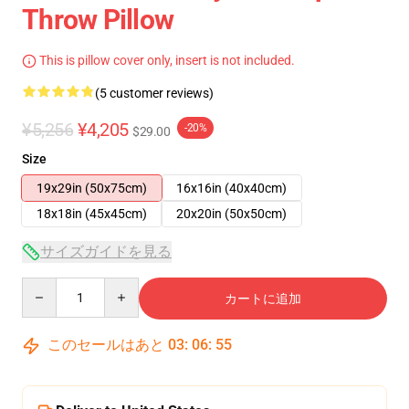
Throw Pillow
This is pillow cover only, insert is not included.
(5 customer reviews)
¥5,256
¥4,205
-20%
$29.00
Size
19x29in (50x75cm)
16x16in (40x40cm)
18x18in (45x45cm)
20x20in (50x50cm)
サイズガイドを見る
Quantity
カートに追加
このセールはあと
03
:
06
:
54