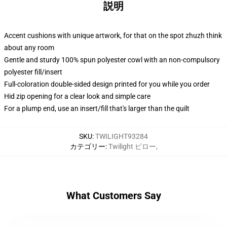
説明
Accent cushions with unique artwork, for that on the spot zhuzh think
about any room
Gentle and sturdy 100% spun polyester cowl with an non-compulsory
polyester fill/insert
Full-coloration double-sided design printed for you while you order
Hid zip opening for a clear look and simple care
For a plump end, use an insert/fill that's larger than the quilt
SKU
:
TWILIGHT93284
カテゴリー
:
Twilight ピロー
,
What Customers Say