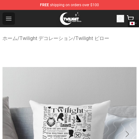
FREE
shipping on orders over $100
Twilight Store - Official Twilight Merchandise Shop
Open menu
ホーム
/
Twilight デコレーション
/
Twilight ピロー