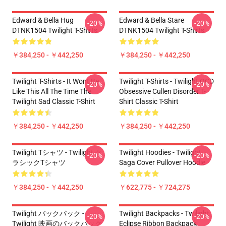
Edward & Bella Hug
Edward & Bella Stare
-20%
-20%
DTNK1504 Twilight T-Shirts
DTNK1504 Twilight T-Shirts
￥384,250 - ￥442,250
￥384,250 - ￥442,250
Twilight T-Shirts - It Wont Be
Twilight T-Shirts - Twilight OCD
-20%
-20%
Like This All The Time The
Obsessive Cullen Disorder T-
Twilight Sad Classic T-Shirt
Shirt Classic T-Shirt
￥384,250 - ￥442,250
￥384,250 - ￥442,250
Twilight Tシャツ - Twilight ク
Twilight Hoodies - Twilight
-20%
-20%
ラシックTシャツ
Saga Cover Pullover Hoodie
￥384,250 - ￥442,250
￥622,775 - ￥724,275
Twilight バックパック -
Twilight Backpacks - Twilight
-20%
-20%
Twilight 映画のバックパック
Eclipse Ribbon Backpack