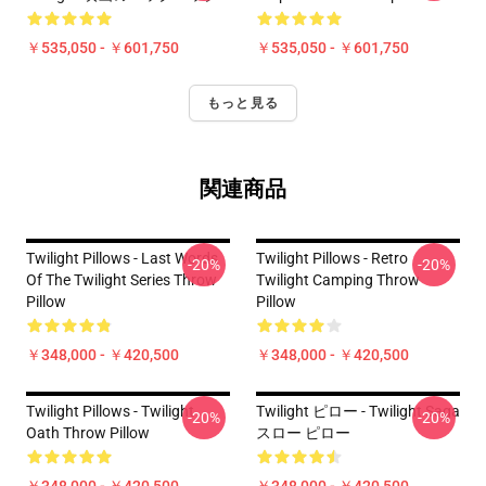
￥535,050 - ￥601,750
￥535,050 - ￥601,750
もっと見る
関連商品
Twilight Pillows - Last Words
Twilight Pillows - Retro
-20%
-20%
Of The Twilight Series Throw
Twilight Camping Throw
Pillow
Pillow
￥348,000 - ￥420,500
￥348,000 - ￥420,500
Twilight Pillows - Twilight
Twilight ピロー - Twilight Saga
-20%
-20%
Oath Throw Pillow
スロー ピロー