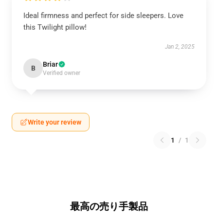
Ideal firmness and perfect for side sleepers. Love
this Twilight pillow!
Jan 2, 2025
Briar
B
Verified owner
Write your review
1
/
1
最高の売り手製品