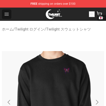
FREE
shipping on orders over $100
Twilight Store - Official Twilight Merchandise Shop
Open menu
ホーム
/
Twilight ログイン
/
Twilight スウェットシャツ