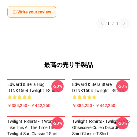
Write your review
1
/
1
最高の売り手製品
Edward & Bella Hug
Edward & Bella Stare
-20%
-20%
DTNK1504 Twilight T-Shirts
DTNK1504 Twilight T-Shirts
￥384,250 - ￥442,250
￥384,250 - ￥442,250
Twilight T-Shirts - It Wont Be
Twilight T-Shirts - Twilight OCD
-20%
-20%
Like This All The Time The
Obsessive Cullen Disorder T-
Twilight Sad Classic T-Shirt
Shirt Classic T-Shirt