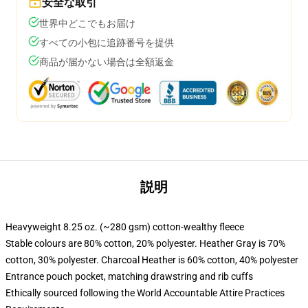
安全な取引
世界中どこでもお届け
すべての小包に追跡番号を提供
商品が届かない場合は全額返金
説明
Heavyweight 8.25 oz. (~280 gsm) cotton-wealthy fleece
Stable colours are 80% cotton, 20% polyester. Heather Gray is 70%
cotton, 30% polyester. Charcoal Heather is 60% cotton, 40% polyester
Entrance pouch pocket, matching drawstring and rib cuffs
Ethically sourced following the World Accountable Attire Practices