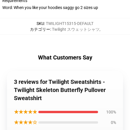
Requirements
Word: When you like your hoodies saggy go 2 sizes up
SKU
:
TWILIGHT15315-DEFAULT
カテゴリー
:
Twilight スウェットシャツ
,
What Customers Say
3 reviews for Twilight Sweatshirts -
Twilight Skeleton Butterfly Pullover
Sweatshirt
★★★★★
100%
★★★★☆
0%