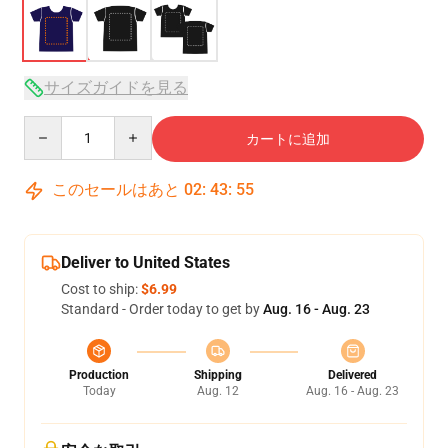
サイズガイドを見る
Quantity
カートに追加
このセールはあと
02
:
43
:
54
Deliver to United States
Cost to ship:
$6.99
Standard - Order today to get by
Aug. 16 - Aug. 23
Production
Shipping
Delivered
Today
Aug. 12
Aug. 16 - Aug. 23