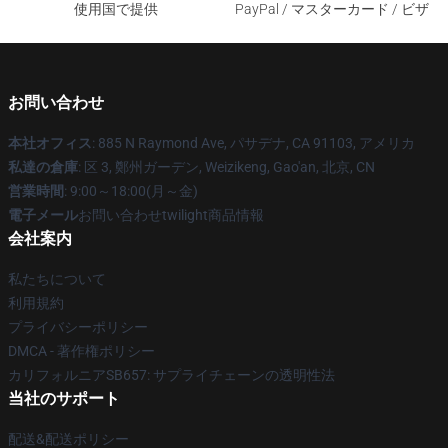
使用国で提供
PayPal / マスターカード / ビザ
お問い合わせ
本社オフィス
: 885 N Raymond Ave, パサデナ, CA 91103, アメリカ
私達の倉庫
: 区 3, 鄭州ガーデン, Weizikeng, Gao'an, 北京, CN
営業時間
: 9:00～18:00(月～金)
電子メール
お問い合わせtwilight商品情報
会社案内
私たちについて
利用規約
プライバシーポリシー
DMCA - 著作権ポリシー
カリフォルニアSB657: サプライチェーンの透明性法
当社のサポート
配送&配送ポリシー