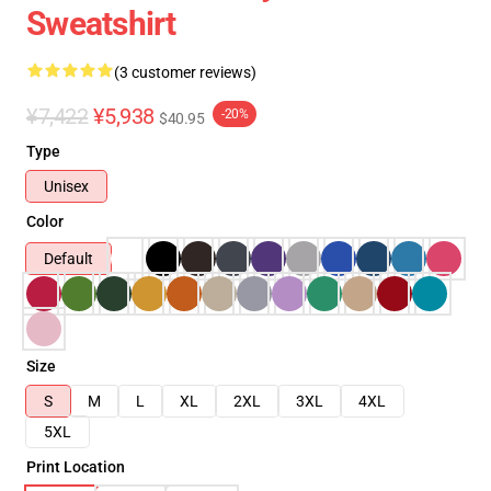
Sweatshirt
(3 customer reviews)
¥7,422
¥5,938
-20%
$40.95
Type
Unisex
Color
Default
Size
S
M
L
XL
2XL
3XL
4XL
5XL
Print Location