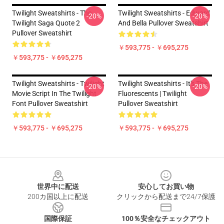
Twilight Sweatshirts - The
Twilight Sweatshirts - Edward
-20%
-20%
Twilight Saga Quote 2
And Bella Pullover Sweatshirt
Pullover Sweatshirt
￥593,775 - ￥695,275
￥593,775 - ￥695,275
Twilight Sweatshirts - Twilight
Twilight Sweatshirts - It's The
-20%
-20%
Movie Script In The Twilight
Fluorescents | Twilight
Font Pullover Sweatshirt
Pullover Sweatshirt
￥593,775 - ￥695,275
￥593,775 - ￥695,275
Footer
世界中に配送
安心してお買い物
200カ国以上に配送
クリックから配送まで24/7保護
国際保証
100％安全なチェックアウト