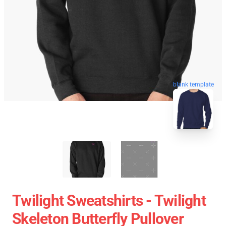
blank template
Twilight Sweatshirts - Twilight
Skeleton Butterfly Pullover