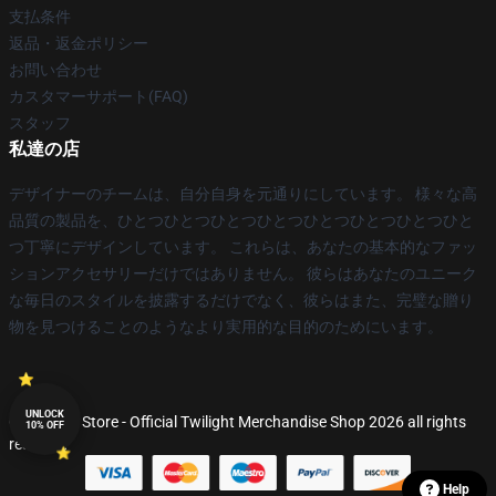
支払条件
返品・返金ポリシー
お問い合わせ
カスタマーサポート(FAQ)
スタッフ
私達の店
デザイナーのチームは、自分自身を元通りにしています。 様々な高
品質の製品を、ひとつひとつひとつひとつひとつひとつひとつひと
つ丁寧にデザインしています。 これらは、あなたの基本的なファッ
ションアクセサリーだけではありません。 彼らはあなたのユニーク
な毎日のスタイルを披露するだけでなく、彼らはまた、完璧な贈り
物を見つけることのようなより実用的な目的のためにいます。
UNLOCK
© Twilight Store - Official Twilight Merchandise Shop 2026 all rights
10% OFF
reserved
Help