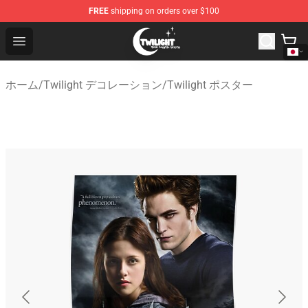
FREE
shipping on orders over $100
Twilight Store - Official Twilight Merchandise Shop
Open menu
ホーム
/
Twilight デコレーション
/
Twilight ポスター