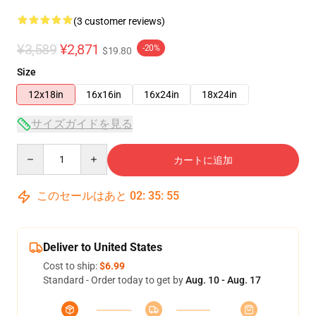
(3 customer reviews)
¥3,589
¥2,871
-20%
$19.80
Size
12x18in
16x16in
16x24in
18x24in
サイズガイドを見る
Quantity
カートに追加
このセールはあと
02
:
35
:
54
Deliver to United States
Cost to ship:
$6.99
Standard - Order today to get by
Aug. 10 - Aug. 17