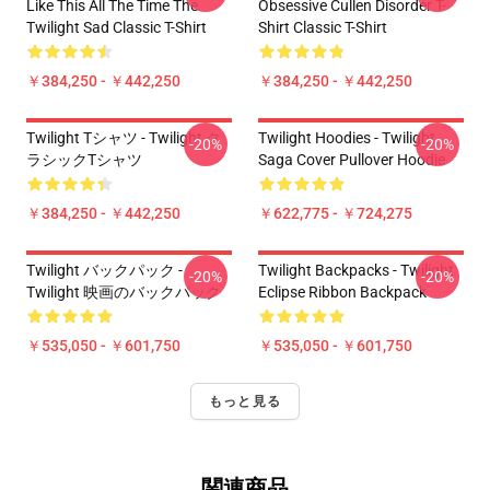
Like This All The Time The
Obsessive Cullen Disorder T-
Twilight Sad Classic T-Shirt
Shirt Classic T-Shirt
￥384,250 - ￥442,250
￥384,250 - ￥442,250
Twilight Tシャツ - Twilight ク
Twilight Hoodies - Twilight
-20%
-20%
ラシックTシャツ
Saga Cover Pullover Hoodie
￥384,250 - ￥442,250
￥622,775 - ￥724,275
Twilight バックパック -
Twilight Backpacks - Twilight
-20%
-20%
Twilight 映画のバックパック
Eclipse Ribbon Backpack
￥535,050 - ￥601,750
￥535,050 - ￥601,750
もっと見る
関連商品