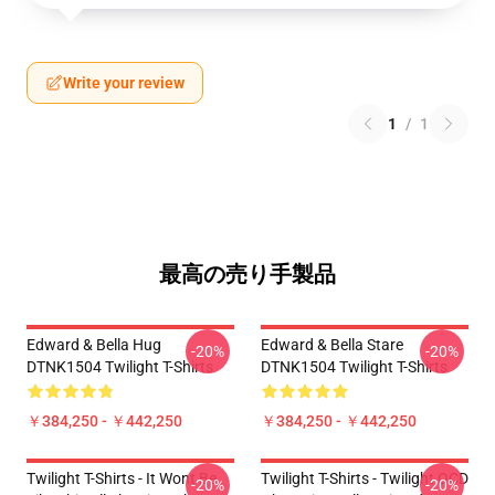
Write your review
1
/
1
最高の売り手製品
Edward & Bella Hug
Edward & Bella Stare
-20%
-20%
DTNK1504 Twilight T-Shirts
DTNK1504 Twilight T-Shirts
￥384,250 - ￥442,250
￥384,250 - ￥442,250
Twilight T-Shirts - It Wont Be
Twilight T-Shirts - Twilight OCD
-20%
-20%