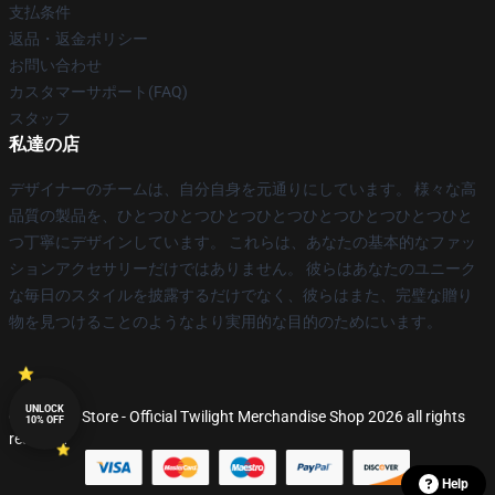
支払条件
返品・返金ポリシー
お問い合わせ
カスタマーサポート(FAQ)
スタッフ
私達の店
デザイナーのチームは、自分自身を元通りにしています。 様々な高
品質の製品を、ひとつひとつひとつひとつひとつひとつひとつひと
つ丁寧にデザインしています。 これらは、あなたの基本的なファッ
ションアクセサリーだけではありません。 彼らはあなたのユニーク
な毎日のスタイルを披露するだけでなく、彼らはまた、完璧な贈り
物を見つけることのようなより実用的な目的のためにいます。
UNLOCK
© Twilight Store - Official Twilight Merchandise Shop 2026 all rights
10% OFF
reserved
Help