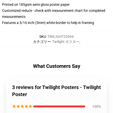
Printed on 185gsm semi gloss poster paper
Customized reduce - check with measurement chart for completed
measurements
Features a 3/16 inch (5mm) white border to help in framing
SKU
:
TWILIGHT22694
カテゴリー
:
Twilight ポスター
,
What Customers Say
3 reviews for Twilight Posters - Twilight
Poster
★★★★★
100%