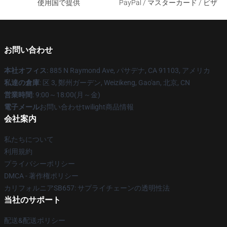
使用国で提供
PayPal / マスターカード / ビザ
お問い合わせ
本社オフィス
: 885 N Raymond Ave, パサデナ, CA 91103, アメリカ
私達の倉庫
: 区 3, 鄭州ガーデン, Weizikeng, Gao'an, 北京, CN
営業時間
: 9:00～18:00(月～金)
電子メール
お問い合わせtwilight商品情報
会社案内
私たちについて
利用規約
プライバシーポリシー
DMCA - 著作権ポリシー
カリフォルニアSB657: サプライチェーンの透明性法
当社のサポート
配送&配送ポリシー