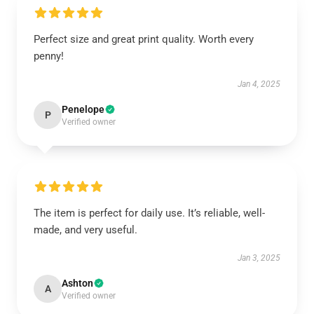
Perfect size and great print quality. Worth every
penny!
Jan 4, 2025
Penelope
P
Verified owner
The item is perfect for daily use. It’s reliable, well-
made, and very useful.
Jan 3, 2025
Ashton
A
Verified owner