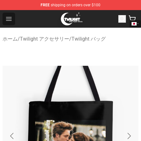
FREE
shipping on orders over $100
Twilight Store - Official Twilight Merchandise Shop
Open menu
ホーム
/
Twilight アクセサリー
/
Twilight バッグ