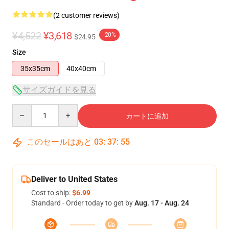
(2 customer reviews)
¥4,522
¥3,618
-20%
$24.95
Size
35x35cm
40x40cm
サイズガイドを見る
Quantity
カートに追加
このセールはあと
03
:
37
:
54
Deliver to United States
Cost to ship:
$6.99
Standard - Order today to get by
Aug. 17 - Aug. 24