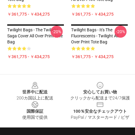
￥361,775 - ￥434,275
￥361,775 - ￥434,275
Twilight Bags - The Twilight
Twilight Bags - It's The
-20%
-20%
Saga Cover All Over Print Tote
Fluorescents - Twilight All
Bag
Over Print Tote Bag
￥361,775 - ￥434,275
￥361,775 - ￥434,275
Footer
世界中に配送
安心してお買い物
200カ国以上に配送
クリックから配送まで24/7保護
国際保証
100％安全なチェックアウト
使用国で提供
PayPal / マスターカード / ビザ