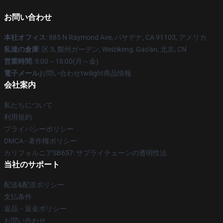
お問い合わせ
本社オフィス
: 885 N Raymond Ave, パサデナ, CA 91103, アメリカ
私達の倉庫
: 区 3, 鄭州ガーデン, Weizikeng, Gao'an, 北京, CN
営業時間
: 9:00～18:00(月～金)
電子メール
お問い合わせtwilight商品情報
会社案内
私たちについて
利用規約
プライバシーポリシー
DMCA - 著作権ポリシー
カリフォルニアSB657: サプライチェーンの透明性法
当社のサポート
配送&配送ポリシー
支払条件
返品・返金ポリシー
お問い合わせ