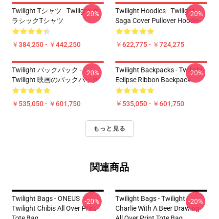
Twilight Tシャツ - Twilight ク
Twilight Hoodies - Twilight
-20%
-20%
ラシックTシャツ
Saga Cover Pullover Hoodie
￥384,250 - ￥442,250
￥622,775 - ￥724,275
Twilight バックパック -
Twilight Backpacks - Twilight
-20%
-20%
Twilight 映画のバックパック
Eclipse Ribbon Backpack
￥535,050 - ￥601,750
￥535,050 - ￥601,750
もっと見る
関連商品
Twilight Bags - ONEUS
Twilight Bags - Twilight
-20%
-20%
Twilight Chibis All Over Print
Charlie With A Beer Drawing
Tote Bag
All Over Print Tote Bag