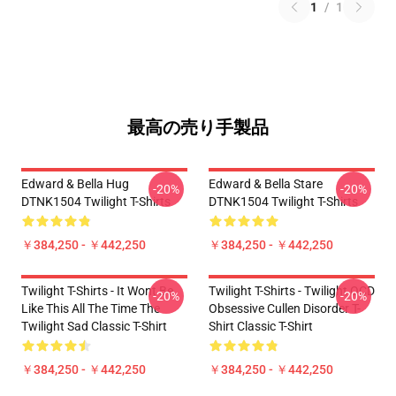
1
/
1
最高の売り手製品
Edward & Bella Hug
Edward & Bella Stare
-20%
-20%
DTNK1504 Twilight T-Shirts
DTNK1504 Twilight T-Shirts
￥384,250 - ￥442,250
￥384,250 - ￥442,250
Twilight T-Shirts - It Wont Be
Twilight T-Shirts - Twilight OCD
-20%
-20%
Like This All The Time The
Obsessive Cullen Disorder T-
Twilight Sad Classic T-Shirt
Shirt Classic T-Shirt
￥384,250 - ￥442,250
￥384,250 - ￥442,250