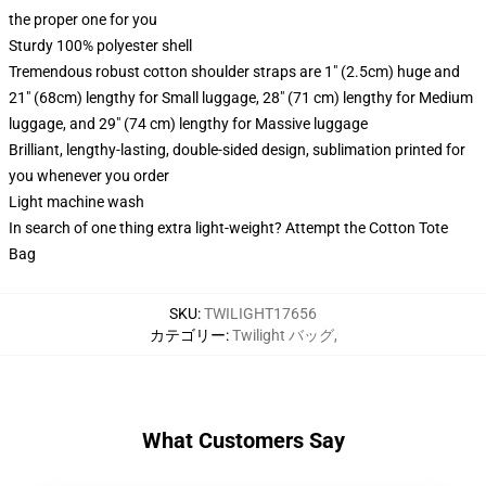
the proper one for you
Sturdy 100% polyester shell
Tremendous robust cotton shoulder straps are 1" (2.5cm) huge and
21" (68cm) lengthy for Small luggage, 28" (71 cm) lengthy for Medium
luggage, and 29" (74 cm) lengthy for Massive luggage
Brilliant, lengthy-lasting, double-sided design, sublimation printed for
you whenever you order
Light machine wash
In search of one thing extra light-weight? Attempt the Cotton Tote
Bag
SKU
:
TWILIGHT17656
カテゴリー
:
Twilight バッグ
,
What Customers Say