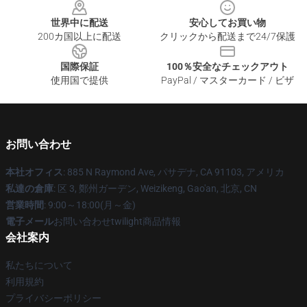
世界中に配送
安心してお買い物
200カ国以上に配送
クリックから配送まで24/7保護
国際保証
100％安全なチェックアウト
使用国で提供
PayPal / マスターカード / ビザ
お問い合わせ
本社オフィス
: 885 N Raymond Ave, パサデナ, CA 91103, アメリカ
私達の倉庫
: 区 3, 鄭州ガーデン, Weizikeng, Gao'an, 北京, CN
営業時間
: 9:00～18:00(月～金)
電子メール
お問い合わせtwilight商品情報
会社案内
私たちについて
利用規約
プライバシーポリシー