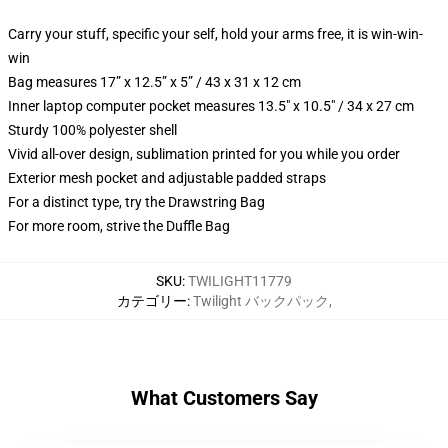
Carry your stuff, specific your self, hold your arms free, it is win-win-
win
Bag measures 17” x 12.5” x 5” / 43 x 31 x 12 cm
Inner laptop computer pocket measures 13.5" x 10.5" / 34 x 27 cm
Sturdy 100% polyester shell
Vivid all-over design, sublimation printed for you while you order
Exterior mesh pocket and adjustable padded straps
For a distinct type, try the Drawstring Bag
For more room, strive the Duffle Bag
SKU
:
TWILIGHT11779
カテゴリー
:
Twilight バックパック
,
What Customers Say