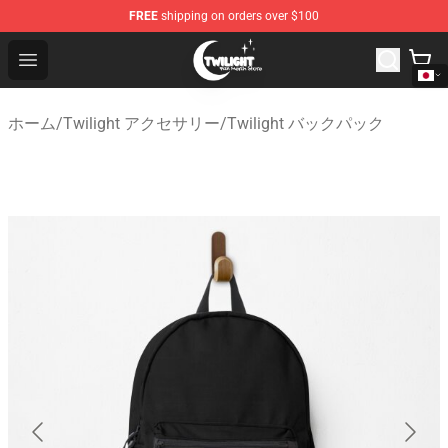
FREE
shipping on orders over $100
Twilight Store - Official Twilight Merchandise Shop
Open menu
ホーム
/
Twilight アクセサリー
/
Twilight バックパック