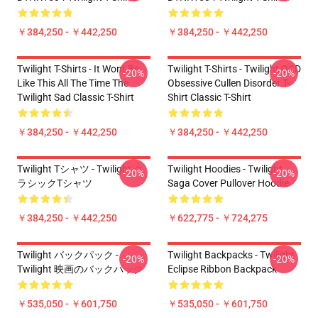
￥384,250 - ￥442,250
￥384,250 - ￥442,250
Twilight T-Shirts - It Wont Be
Twilight T-Shirts - Twilight OCD
-20%
-20%
Like This All The Time The
Obsessive Cullen Disorder T-
Twilight Sad Classic T-Shirt
Shirt Classic T-Shirt
￥384,250 - ￥442,250
￥384,250 - ￥442,250
Twilight Tシャツ - Twilight ク
Twilight Hoodies - Twilight
-20%
-20%
ラシックTシャツ
Saga Cover Pullover Hoodie
￥384,250 - ￥442,250
￥622,775 - ￥724,275
Twilight バックパック -
Twilight Backpacks - Twilight
-20%
-20%
Twilight 映画のバックパック
Eclipse Ribbon Backpack
￥535,050 - ￥601,750
￥535,050 - ￥601,750