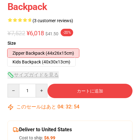
Backpack
(3 customer reviews)
¥7,522
¥6,018
-20%
$41.50
Size
Zipper Backpack (44x26x15cm)
Kids Backpack (40x30x13cm)
サイズガイドを見る
Quantity
カートに追加
このセールはあと
04
:
32
:
54
Deliver to United States
Cost to ship:
$6.99