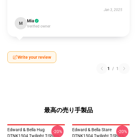
Jan 3, 2025
Mia
M
Verified owner
Write your review
1
/
1
最高の売り手製品
Edward & Bella Hug
Edward & Bella Stare
-20%
-20%
DTNK1504 Twilight T-Shirts
DTNK1504 Twilight T-Shirts