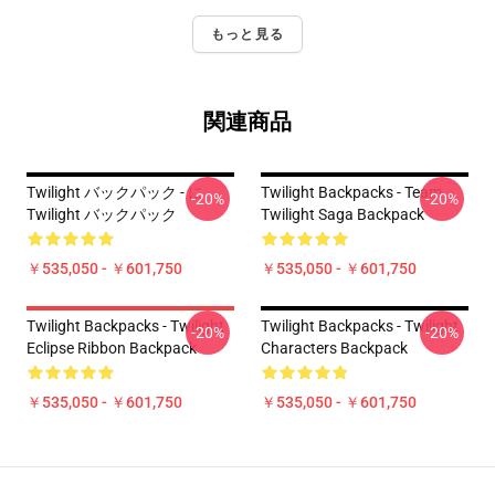
もっと見る
関連商品
Twilight バックパック - に
Twilight Backpacks - Team
-20%
-20%
Twilight バックパック
Twilight Saga Backpack
￥535,050 - ￥601,750
￥535,050 - ￥601,750
Twilight Backpacks - Twilight
Twilight Backpacks - Twilight
-20%
-20%
Eclipse Ribbon Backpack
Characters Backpack
￥535,050 - ￥601,750
￥535,050 - ￥601,750
Footer