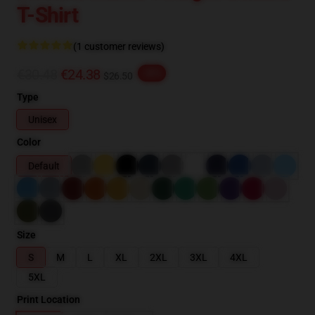
T-Shirt
(1 customer reviews)
€30.48
€24.38
-20%
$26.50
Type
Unisex
Color
Default
Size
S
M
L
XL
2XL
3XL
4XL
5XL
Print Location