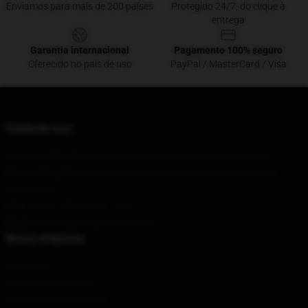
Enviamos para mais de 200 países
Protegido 24/7, do clique à
entrega
Garantia internacional
Pagamento 100% seguro
Oferecido no país de uso
PayPal / MasterCard / Visa
Contacte-nos
A nossa sede
: 885 N Raymond Ave, Pasadena, CA 91103, EUA
Nosso Armazém
: Distrito 3, Jardim Zhengxin, Weizikeng, Gao'an,
Pequim, CN
Hour
: 9AM – 5PM (Mon – Fri)
Email
: contato@twilightmech.com
Nossa empresa
Sobre nós
Termos e Condições
Políticas de privacidade