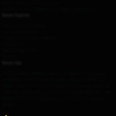
DMCA - Política de Direitos Autorais
CA SB657: Lei de Transparência de Cadeia de Suprimentos
Nosso Suporte
Políticas de envio e entrega
Termos de pagamento
Políticas de devolução e reembolso
Contacte-nos
Ajuda ao cliente (FAQ)
Whosale
Nossa loja
A nossa equipa de designers esbarrou. Oferecemos uma grande
variedade de produtos de alta qualidade, cada um projetado com
cuidado. Estes são mais do que apenas seus acessórios básicos de
moda. Eles não são apenas para mostrar seu estilo diário único, eles
também são para fins mais práticos, como encontrar o presente
perfeito.