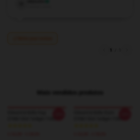
Malcolm
M
Verified owner
Write your review
1
/
1
Mais vendidos produtos
Edward & Bella Hug
Edward & Bella Stare
-20%
-20%
DTNK1504 Twilight T-Shirts
DTNK1504 Twilight T-Shirts
€ 24,38 - € 28,06
€ 24,38 - € 28,06