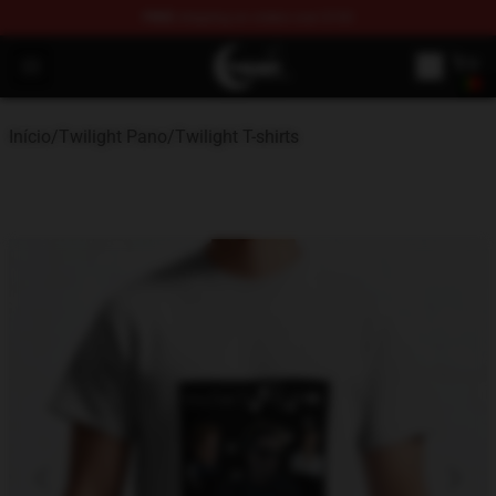
FREE
shipping on orders over $100
Twilight Store - Official Twilight Merchandise Shop
Open menu
Início
/
Twilight Pano
/
Twilight T-shirts