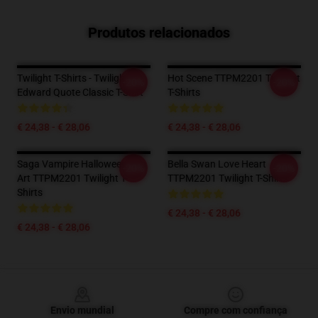
Produtos relacionados
Twilight T-Shirts - Twilight -
Hot Scene TTPM2201 Twilight
-20%
-20%
Edward Quote Classic T-Shirt
T-Shirts
€ 24,38 - € 28,06
€ 24,38 - € 28,06
Saga Vampire Halloween Fan
Bella Swan Love Heart
-20%
-20%
Art TTPM2201 Twilight T-
TTPM2201 Twilight T-Shirts
Shirts
€ 24,38 - € 28,06
€ 24,38 - € 28,06
Footer
Envio mundial
Compre com confiança