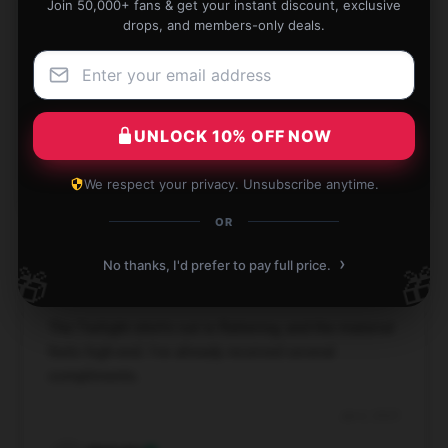
Join 50,000+ fans & get your instant discount, exclusive
drops, and members-only deals.
★★★★★
100%
★★★★☆
0%
★★★☆☆
0%
UNLOCK 10% OFF NOW
★★☆☆☆
0%
We respect your privacy. Unsubscribe anytime.
★☆☆☆☆
0%
OR
›
No thanks, I'd prefer to pay full price.
🎁
🎁
The Twilight shirt’s cut is flattering, and the material
feels high-end. I’ve already received several
compliments.
Jan 6, 2025