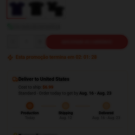
Ver guia de tamanhos
Quantity
ADICIONAR AO CARRINHO
Esta promoção termina em
02
:
01
:
27
Deliver to United States
Cost to ship:
$6.99
Standard - Order today to get by
Aug. 16 - Aug. 23
Production
Shipping
Delivered
Today
Aug. 12
Aug. 16 - Aug. 23