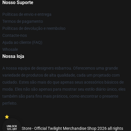
Nosso Suporte
Políticas de envio e entrega
Termos de pagamento
Políticas de devolução e reembolso
Contacte-nos
Ajuda ao cliente (FAQ)
Whosale
Nossa loja
A nossa equipa de designers esbarrou. Oferecemos uma grande
variedade de produtos de alta qualidade, cada um projetado com
cuidado. Estes são mais do que apenas seus acessórios básicos de
moda. Eles não são apenas para mostrar seu estilo diário único, eles
também são para fins mais práticos, como encontrar o presente
perfeito.
UNLOCK
© Twilight Store - Official Twilight Merchandise Shop 2026 all rights
10% OFF