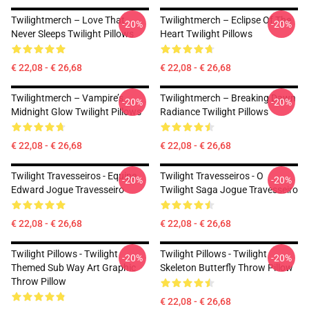
Twilightmerch – Love That
Twilightmerch – Eclipse Of The
-20%
-20%
Never Sleeps Twilight Pillows
Heart Twilight Pillows
€ 22,08 - € 26,68
€ 22,08 - € 26,68
Twilightmerch – Vampire’s
Twilightmerch – Breaking Dawn
-20%
-20%
Midnight Glow Twilight Pillows
Radiance Twilight Pillows
€ 22,08 - € 26,68
€ 22,08 - € 26,68
Twilight Travesseiros - Equipe
Twilight Travesseiros - O
-20%
-20%
Edward Jogue Travesseiro
Twilight Saga Jogue Travesseiro
€ 22,08 - € 26,68
€ 22,08 - € 26,68
Twilight Pillows - Twilight
Twilight Pillows - Twilight
-20%
-20%
Themed Sub Way Art Graphic
Skeleton Butterfly Throw Pillow
Throw Pillow
€ 22,08 - € 26,68