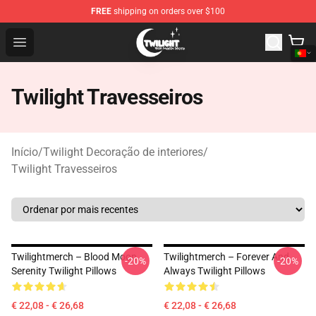
FREE
shipping on orders over $100
Twilight Store - Official Twilight Merchandise Shop
Open menu
Twilight Travesseiros
Início
/
Twilight Decoração de interiores
/
Twilight Travesseiros
Twilightmerch – Blood Moon
Twilightmerch – Forever And
-20%
-20%
Serenity Twilight Pillows
Always Twilight Pillows
€ 22,08 - € 26,68
€ 22,08 - € 26,68