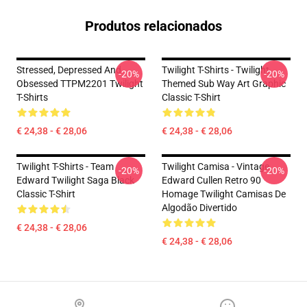
Produtos relacionados
Stressed, Depressed And
Twilight T-Shirts - Twilight
-20%
-20%
Obsessed TTPM2201 Twilight
Themed Sub Way Art Graphic
T-Shirts
Classic T-Shirt
€ 24,38 - € 28,06
€ 24,38 - € 28,06
Twilight T-Shirts - Team
Twilight Camisa - Vintage
-20%
-20%
Edward Twilight Saga Black
Edward Cullen Retro 90
Classic T-Shirt
Homage Twilight Camisas De
Algodão Divertido
€ 24,38 - € 28,06
€ 24,38 - € 28,06
Footer