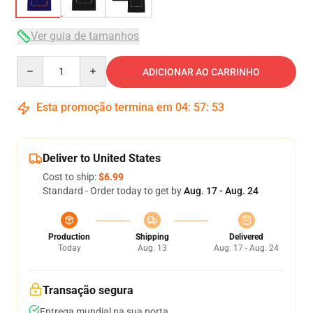
Ver guia de tamanhos
Quantity
ADICIONAR AO CARRINHO
Esta promoção termina em
04
:
57
:
52
Deliver to United States
Cost to ship:
$6.99
Standard - Order today to get by
Aug. 17 - Aug. 24
Production
Shipping
Delivered
Today
Aug. 13
Aug. 17 - Aug. 24
Transação segura
Entrega mundial na sua porta