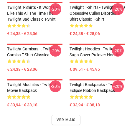
Twilight T-Shirts - It Wont Be
Twilight T-Shirts - Twilight OCD
-20%
-20%
Like This All The Time The
Obsessive Cullen Disorder T-
Twilight Sad Classic T-Shirt
Shirt Classic T-Shirt
€ 24,38 - € 28,06
€ 24,38 - € 28,06
Twilight Camisas... Twilight
Twilight Hoodies - Twilight
-20%
-20%
Camisa T-Shirt Clássica
Saga Cover Pullover Hoodie
€ 24,38 - € 28,06
€ 39,51 - € 45,95
Twilight Mochilas - Twilight
Twilight Backpacks - Twilight
-20%
-20%
Movie Backpack
Eclipse Ribbon Backpack
€ 33,94 - € 38,18
€ 33,94 - € 38,18
VER MAIS