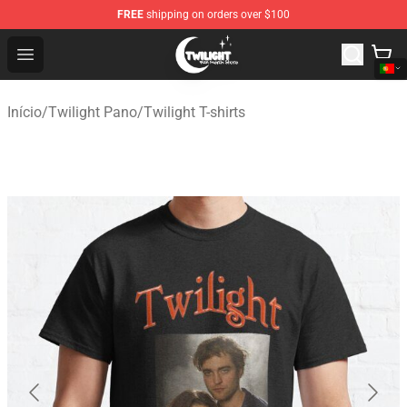
FREE
shipping on orders over $100
Twilight Store - Official Twilight Merchandise Shop
Open menu
Início
/
Twilight Pano
/
Twilight T-shirts