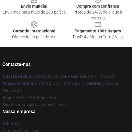
Envio mundial
Compre com confiança
Enviamos para mais de 200 países
Protegido 24/7, do clique à
entrega
Garantia internacional
Pagamento 100% seguro
Oferecido no país de uso
PayPal / MasterCard / Visa
Contacte-nos
A nossa sede
: 885 N Raymond Ave, Pasadena, CA 91103, EUA
Nosso Armazém
: Distrito 3, Jardim Zhengxin, Weizikeng, Gao'an,
Pequim, CN
Hour
: 9AM – 5PM (Mon – Fri)
Email
: contato@twilightmech.com
Nossa empresa
Sobre nós
Termos e Condições