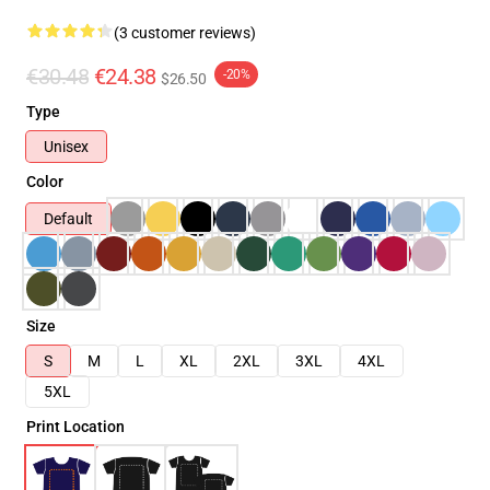
(3 customer reviews)
€30.48
€24.38
-20%
$26.50
Type
Unisex
Color
Default
Size
S
M
L
XL
2XL
3XL
4XL
5XL
Print Location