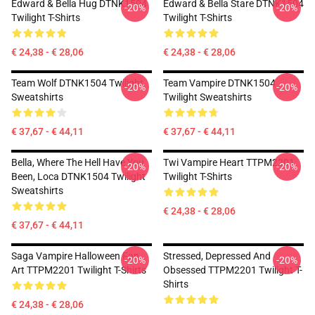
Edward & Bella Hug DTNK1504
Edward & Bella Stare DTNK1504
-20%
-20%
Twilight T-Shirts
Twilight T-Shirts
€ 24,38 - € 28,06
€ 24,38 - € 28,06
Team Wolf DTNK1504 Twilight
Team Vampire DTNK1504
-20%
-20%
Sweatshirts
Twilight Sweatshirts
€ 37,67 - € 44,11
€ 37,67 - € 44,11
Bella, Where The Hell Have You
Twi Vampire Heart TTPM2201
-20%
-20%
Been, Loca DTNK1504 Twilight
Twilight T-Shirts
Sweatshirts
€ 24,38 - € 28,06
€ 37,67 - € 44,11
Saga Vampire Halloween Fan
Stressed, Depressed And
-20%
-20%
Art TTPM2201 Twilight T-Shirts
Obsessed TTPM2201 Twilight T-
Shirts
€ 24,38 - € 28,06