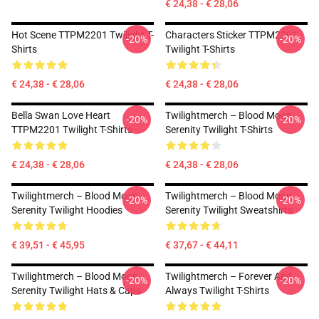
€ 24,38 - € 28,06
Hot Scene TTPM2201 Twilight T-
Characters Sticker TTPM2201
-20%
-20%
Shirts
Twilight T-Shirts
€ 24,38 - € 28,06
€ 24,38 - € 28,06
Bella Swan Love Heart
Twilightmerch – Blood Moon
-20%
-20%
TTPM2201 Twilight T-Shirts
Serenity Twilight T-Shirts
€ 24,38 - € 28,06
€ 24,38 - € 28,06
Twilightmerch – Blood Moon
Twilightmerch – Blood Moon
-20%
-20%
Serenity Twilight Hoodies
Serenity Twilight Sweatshirts
€ 39,51 - € 45,95
€ 37,67 - € 44,11
Twilightmerch – Blood Moon
Twilightmerch – Forever And
-20%
-20%
Serenity Twilight Hats & Caps
Always Twilight T-Shirts