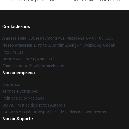
Contacte-nos
A nossa sede
: 885 N Raymond Ave, Pasadena, CA 91103, EUA
Nosso Armazém
: Distrito 3, Jardim Zhengxin, Weizikeng, Gao'an,
Pequim, CN
Hour
: 9AM – 5PM (Mon – Fri)
Email
: contato@twilightmech.com
Nossa empresa
Sobre nós
Termos e Condições
Políticas de privacidade
DMCA - Política de Direitos Autorais
CA SB657: Lei de Transparência de Cadeia de Suprimentos
Nosso Suporte