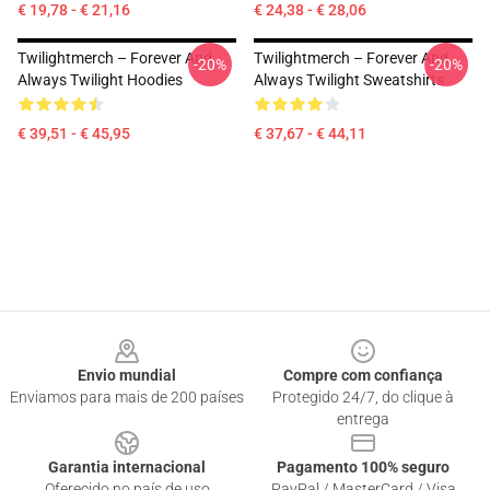
€ 19,78 - € 21,16
€ 24,38 - € 28,06
Twilightmerch – Forever And
Twilightmerch – Forever And
-20%
-20%
Always Twilight Hoodies
Always Twilight Sweatshirts
€ 39,51 - € 45,95
€ 37,67 - € 44,11
Footer
Envio mundial
Compre com confiança
Enviamos para mais de 200 países
Protegido 24/7, do clique à
entrega
Garantia internacional
Pagamento 100% seguro
Oferecido no país de uso
PayPal / MasterCard / Visa