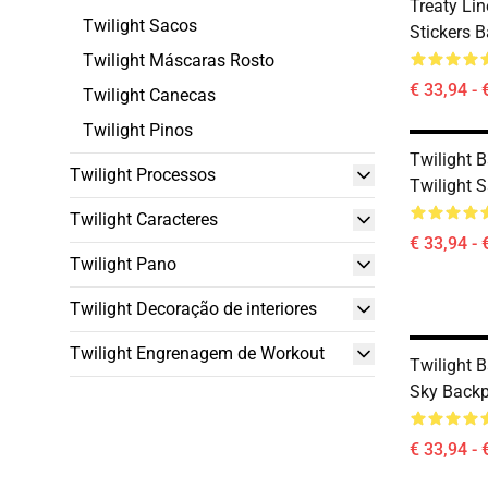
Treaty Lin
Twilight Sacos
Stickers 
Twilight Máscaras Rosto
€ 33,94 - 
Twilight Canecas
Twilight Pinos
Twilight 
Twilight Processos
Twilight 
Twilight Caracteres
€ 33,94 - 
Twilight Pano
Twilight Decoração de interiores
Twilight Engrenagem de Workout
Twilight B
Sky Back
€ 33,94 - 