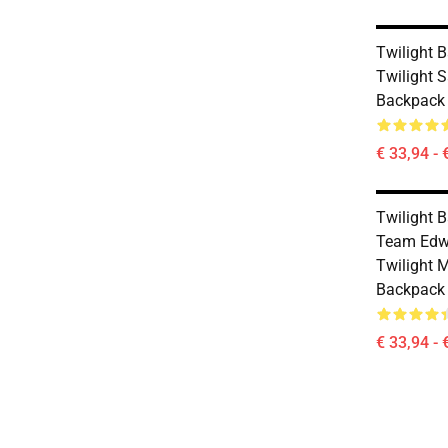
Twilight 
Twilight 
Backpack
€ 33,94 - 
Twilight B
Team Edwar
Twilight 
Backpack
€ 33,94 - 