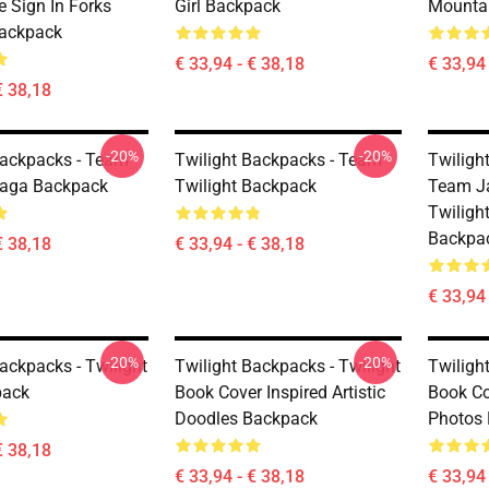
e Sign In Forks
Girl Backpack
Mountai
Backpack
€ 33,94 - € 38,18
€ 33,94 
€ 38,18
-20%
-20%
Backpacks - Team
Twilight Backpacks - Team
Twiligh
Saga Backpack
Twilight Backpack
Team Ja
Twiligh
Backpa
€ 38,18
€ 33,94 - € 38,18
€ 33,94 
-20%
-20%
ackpacks - Twilight
Twilight Backpacks - Twilight
Twiligh
pack
Book Cover Inspired Artistic
Book Cov
Doodles Backpack
Photos
€ 38,18
€ 33,94 - € 38,18
€ 33,94 