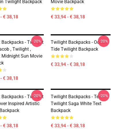
n Twilight Backpack
Movie Backpack
- € 38,18
€ 33,94 - € 38,18
-20%
-20%
t Backpacks - Twilight
Twilight Backpacks - Ocean
cob , Twilight ,
Tide Twilight Backpack
t Midnight Sun Movie
ck
€ 33,94 - € 38,18
- € 38,18
-20%
-20%
t Backpacks - Twilight
Twilight Backpacks - Team
er Inspired Artistic
Twilight Saga White Text
 Backpack
Backpack
- € 38,18
€ 33,94 - € 38,18