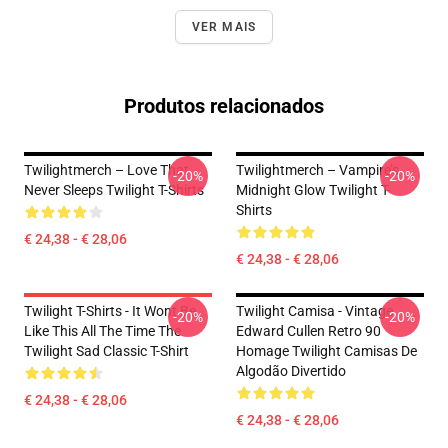
VER MAIS
Produtos relacionados
Twilightmerch – Love That
Twilightmerch – Vampire’s
-20%
-20%
Never Sleeps Twilight T-Shirts
Midnight Glow Twilight T-
Shirts
€ 24,38 - € 28,06
€ 24,38 - € 28,06
Twilight T-Shirts - It Wont Be
Twilight Camisa - Vintage
-20%
-20%
Like This All The Time The
Edward Cullen Retro 90
Twilight Sad Classic T-Shirt
Homage Twilight Camisas De
Algodão Divertido
€ 24,38 - € 28,06
€ 24,38 - € 28,06