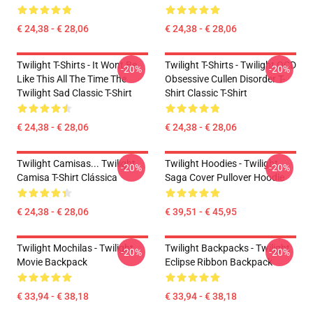
€ 24,38 - € 28,06
€ 24,38 - € 28,06
Twilight T-Shirts - It Wont Be
Twilight T-Shirts - Twilight OCD
-20%
-20%
Like This All The Time The
Obsessive Cullen Disorder T-
Twilight Sad Classic T-Shirt
Shirt Classic T-Shirt
€ 24,38 - € 28,06
€ 24,38 - € 28,06
Twilight Camisas... Twilight
Twilight Hoodies - Twilight
-20%
-20%
Camisa T-Shirt Clássica
Saga Cover Pullover Hoodie
€ 24,38 - € 28,06
€ 39,51 - € 45,95
Twilight Mochilas - Twilight
Twilight Backpacks - Twilight
-20%
-20%
Movie Backpack
Eclipse Ribbon Backpack
€ 33,94 - € 38,18
€ 33,94 - € 38,18