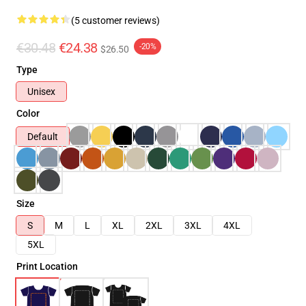
(5 customer reviews)
€30.48
€24.38
-20%
$26.50
Type
Unisex
Color
Default
Size
S
M
L
XL
2XL
3XL
4XL
5XL
Print Location