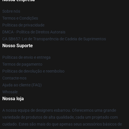
Sobre nós
Termos e Condições
Políticas de privacidade
DMCA - Política de Direitos Autorais
CA SB657: Lei de Transparência de Cadeia de Suprimentos
Nosso Suporte
Políticas de envio e entrega
Termos de pagamento
Políticas de devolução e reembolso
Contacte-nos
Ajuda ao cliente (FAQ)
Whosale
Nossa loja
A nossa equipa de designers esbarrou. Oferecemos uma grande
variedade de produtos de alta qualidade, cada um projetado com
cuidado. Estes são mais do que apenas seus acessórios básicos de