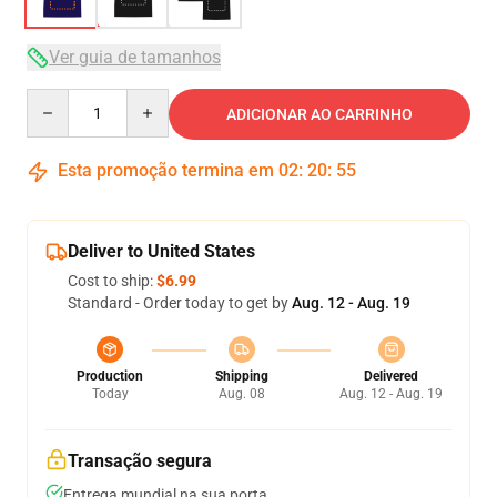
Ver guia de tamanhos
Quantity
ADICIONAR AO CARRINHO
Esta promoção termina em
02
:
20
:
54
Deliver to United States
Cost to ship:
$6.99
Standard - Order today to get by
Aug. 12 - Aug. 19
Production
Shipping
Delivered
Today
Aug. 08
Aug. 12 - Aug. 19
Transação segura
Entrega mundial na sua porta