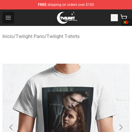
FREE
shipping on orders over $100
Twilight Store - Official Twilight Merchandise Shop
Open menu
Início
/
Twilight Pano
/
Twilight T-shirts