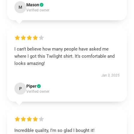
Mason
M
Verified owner
I can’t believe how many people have asked me
where I got this Twilight shirt. It’s comfortable and
looks amazing!
Jan 3, 2025
Piper
P
Verified owner
Incredible quality, I’m so glad I bought it!