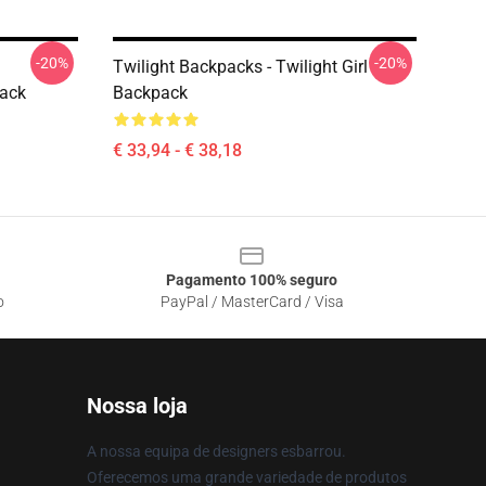
-20%
-20%
Twilight Backpacks - Twilight Girl
pack
Backpack
€ 33,94 - € 38,18
Pagamento 100% seguro
o
PayPal / MasterCard / Visa
Nossa loja
A nossa equipa de designers esbarrou.
Oferecemos uma grande variedade de produtos