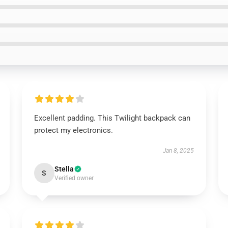
Excellent padding. This Twilight backpack can
protect my electronics.
Jan 8, 2025
Stella
S
Verified owner