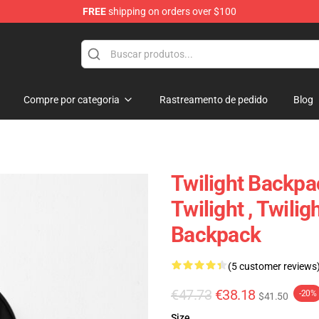
FREE
shipping on orders over $100
Compre por categoria
Rastreamento de pedido
Blog
Twilight Backpa
Twilight , Twili
Backpack
(5 customer reviews
€47.73
€38.18
-20%
$41.50
Size