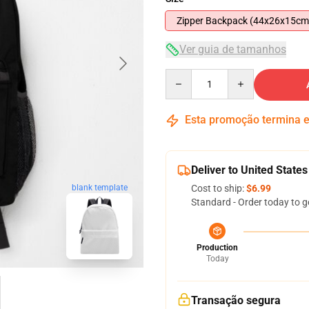
Zipper Backpack (44x26x15cm
Ver guia de tamanhos
Quantity
Esta promoção termina
Deliver to United States
blank template
Cost to ship:
$6.99
Standard - Order today to g
Production
Today
Transação segura