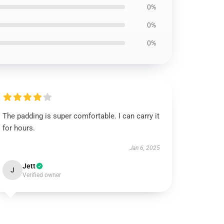
0%
0%
0%
The padding is super comfortable. I can carry it
for hours.
Jan 6, 2025
Jett
J
Verified owner