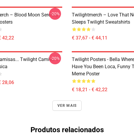
-20%
erch – Blood Moon Serenity
Twilightmerch – Love That N
osters
Sleeps Twilight Sweatshirts
€ 42,22
€ 37,67 - € 44,11
-20%
amisas... Twilight Camisa T-
Twilight Posters - Bella Wher
sica
Have You Been Loca, Funny T
Meme Poster
€ 28,06
€ 18,21 - € 42,22
VER MAIS
Produtos relacionados