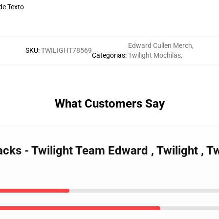
de Texto
Edward Cullen Merch
,
SKU
:
TWILIGHT78569
Categorias
:
Twilight Mochilas
,
What Customers Say
acks - Twilight Team Edward , Twilight , T