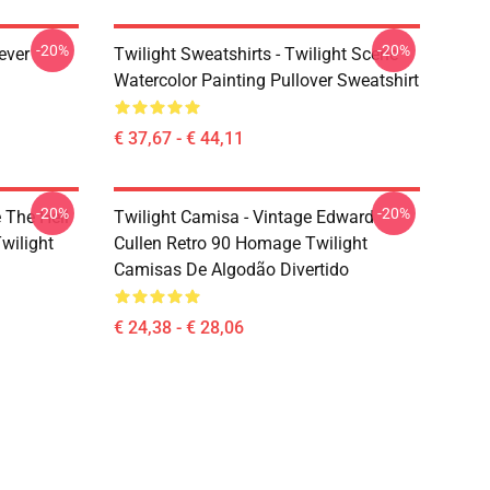
-20%
-20%
ever
Twilight Sweatshirts - Twilight Scene
Watercolor Painting Pullover Sweatshirt
€ 37,67 - € 44,11
-20%
-20%
e The Hell
Twilight Camisa - Vintage Edward
wilight
Cullen Retro 90 Homage Twilight
Camisas De Algodão Divertido
€ 24,38 - € 28,06