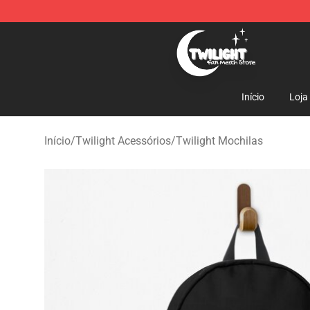
Twilight Store - Official Twilight Merchandise Shop
Início
Loja
Início
/
Twilight Acessórios
/
Twilight Mochilas