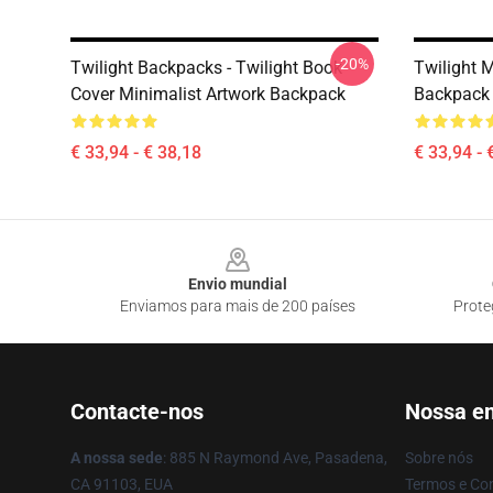
-20%
Twilight Backpacks - Twilight Book
Twilight M
Cover Minimalist Artwork Backpack
Backpack
€ 33,94 - € 38,18
€ 33,94 - 
Footer
Envio mundial
Enviamos para mais de 200 países
Prote
Contacte-nos
Nossa e
A nossa sede
: 885 N Raymond Ave, Pasadena,
Sobre nós
CA 91103, EUA
Termos e Co