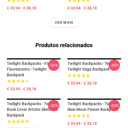
€ 33,94 - € 38,18
€ 33,94 - € 38,18
VER MAIS
Produtos relacionados
Twilight Backpacks - It's The
Twilight Backpacks - Team
-20%
-20%
Fluorescents - Twilight
Twilight Saga Backpack
Backpack
€ 33,94 - € 38,18
€ 33,94 - € 38,18
Twilight Backpacks - Twilight
Twilight Backpacks - Twilight
-20%
-20%
Book Cover Artistic Sketches
New Moon Flower Backpack
Backpack
€ 33,94 - € 38,18