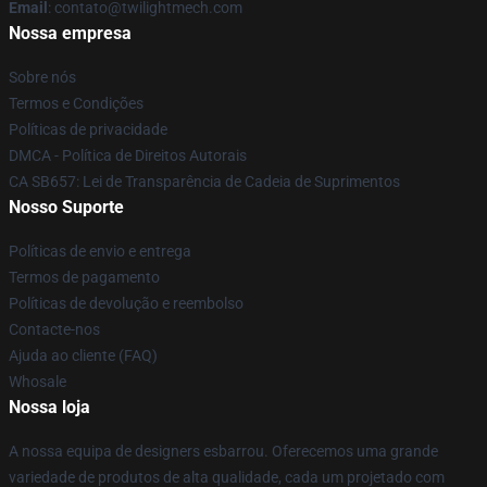
Email
: contato@twilightmech.com
Nossa empresa
Sobre nós
Termos e Condições
Políticas de privacidade
DMCA - Política de Direitos Autorais
CA SB657: Lei de Transparência de Cadeia de Suprimentos
Nosso Suporte
Políticas de envio e entrega
Termos de pagamento
Políticas de devolução e reembolso
Contacte-nos
Ajuda ao cliente (FAQ)
Whosale
Nossa loja
A nossa equipa de designers esbarrou. Oferecemos uma grande
variedade de produtos de alta qualidade, cada um projetado com