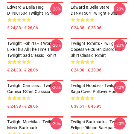
Edward & Bella Hug
Edward & Bella Stare
-20%
-20%
DTNK1504 Twilight T-Shirts
DTNK1504 Twilight T-Shirts
€ 24,38 - € 28,06
€ 24,38 - € 28,06
Twilight T-Shirts - It Wont Be
Twilight T-Shirts - Twilight OCD
-20%
-20%
Like This All The Time The
Obsessive Cullen Disorder T-
Twilight Sad Classic T-Shirt
Shirt Classic T-Shirt
€ 24,38 - € 28,06
€ 24,38 - € 28,06
Twilight Camisas... Twilight
Twilight Hoodies - Twilight
-20%
-20%
Camisa T-Shirt Clássica
Saga Cover Pullover Hoodie
€ 24,38 - € 28,06
€ 39,51 - € 45,95
Twilight Mochilas - Twilight
Twilight Backpacks - Twilight
-20%
-20%
Movie Backpack
Eclipse Ribbon Backpack