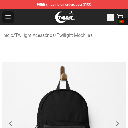
FREE
shipping on orders over $100
Twilight Store - Official Twilight Merchandise Shop
Open menu
Início
/
Twilight Acessórios
/
Twilight Mochilas