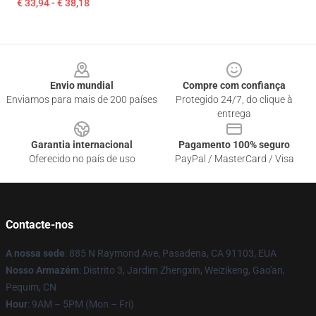
€ 33,94 - € 38,18
Footer
Envio mundial
Compre com confiança
Enviamos para mais de 200 países
Protegido 24/7, do clique à
entrega
Garantia internacional
Pagamento 100% seguro
Oferecido no país de uso
PayPal / MasterCard / Visa
Contacte-nos
A nossa sede
: 885 N Raymond Ave, Pasadena, CA 91103, EUA
Nosso Armazém
: Distrito 3, Jardim Zhengxin, Weizikeng, Gao'an,
Pequim, CN
Hour
: 9AM – 5PM (Mon – Fri)