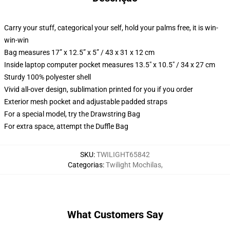
Carry your stuff, categorical your self, hold your palms free, it is win-
win-win
Bag measures 17” x 12.5” x 5” / 43 x 31 x 12 cm
Inside laptop computer pocket measures 13.5" x 10.5" / 34 x 27 cm
Sturdy 100% polyester shell
Vivid all-over design, sublimation printed for you if you order
Exterior mesh pocket and adjustable padded straps
For a special model, try the Drawstring Bag
For extra space, attempt the Duffle Bag
SKU
:
TWILIGHT65842
Categorias
:
Twilight Mochilas
,
What Customers Say