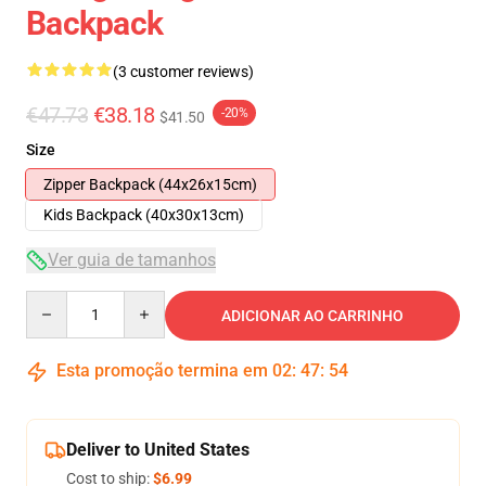
Backpack
(3 customer reviews)
€47.73
€38.18
-20%
$41.50
Size
Zipper Backpack (44x26x15cm)
Kids Backpack (40x30x13cm)
Ver guia de tamanhos
Quantity
ADICIONAR AO CARRINHO
Esta promoção termina em
02
:
47
:
53
Deliver to United States
Cost to ship:
$6.99