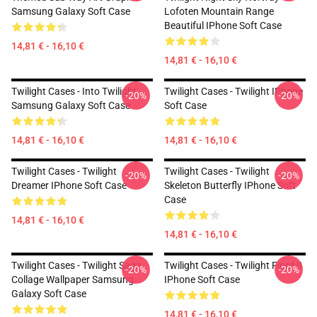
Samsung Galaxy Soft Case
Lofoten Mountain Range
Beautiful IPhone Soft Case
14,81 € - 16,10 €
14,81 € - 16,10 €
Twilight Cases - Into Twilight
Twilight Cases - Twilight IPhone
-20%
-20%
Samsung Galaxy Soft Case
Soft Case
14,81 € - 16,10 €
14,81 € - 16,10 €
Twilight Cases - Twilight
Twilight Cases - Twilight
-20%
-20%
Dreamer IPhone Soft Case
Skeleton Butterfly IPhone Soft
Case
14,81 € - 16,10 €
14,81 € - 16,10 €
Twilight Cases - Twilight Saga
Twilight Cases - Twilight Fjord II
-20%
-20%
Collage Wallpaper Samsung
IPhone Soft Case
Galaxy Soft Case
14,81 € - 16,10 €