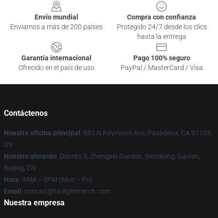
Envío mundial
Compra con confianza
Enviamos a más de 200 países
Protegido 24/7 desde los clics
hasta la entrega
Garantía internacional
Pago 100% seguro
Ofrecido en el país de uso
PayPal / MasterCard / Visa
Contáctenos
Nuestra oficina principal
: 885 N Raymond Ave, Pasadena, CA 91103,
US
Nuestro almacén
: Distrito 3, Zhengxin Garden, Weizikeng, Gao'an,
Beijing, CN
Hora
: 9AM – 5PM (Mon – Fri)
Email
: contact@twilightmerch.com
Nuestra empresa