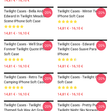
14,81 € - 16,10 €
Twilight Cases - Bella And
Twilight Cases - Winter Twilight
-20%
-20%
Edward In Twilight Meadow
IPhone Soft Case
Scene IPhone Soft Case
14,81 € - 16,10 €
14,81 € - 16,10 €
Twilight Cases - We'll Start With
Twilight Casos - Edward
-20%
-20%
Forever Twilight Quote IPhone
Twilight Caso Suave Para
Soft Case
IPhone
14,81 € - 16,10 €
14,81 € - 16,10 €
Twilight Cases - Retro Twilight
Twilight Cases - Twilight IPhone
-20%
-20%
Camping IPhone Soft Case
Soft Case
14,81 € - 16,10 €
14,81 € - 16,10 €
Twilight Cases - Twilight
Twilight Cases - Pretty Purple
-20%
-20%
Themed Sub Way Art Graphic
Twilight Night Sky Norway