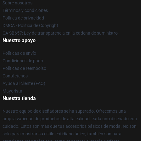
Sobre nosotros
Términos y condiciones
Política de privacidad
DMCA - Política de Copyright
CA SB657: Ley de transparencia en la cadena de suministro
Nuestro apoyo
Políticas de envío
Condiciones de pago
Políticas de reembolso
Contáctenos
Ayuda al cliente (FAQ)
Mayorista
Nuestra tienda
Nuestro equipo de diseñadores se ha superado. Ofrecemos una
amplia variedad de productos de alta calidad, cada uno diseñado con
cuidado. Estos son más que tus accesorios básicos de moda. No son
sólo para mostrar su estilo cotidiano único, también son para