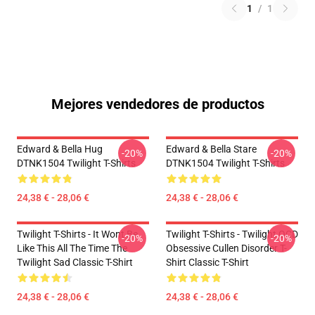
1
/
1
Mejores vendedores de productos
Edward & Bella Hug
Edward & Bella Stare
-20%
-20%
DTNK1504 Twilight T-Shirts
DTNK1504 Twilight T-Shirts
24,38 € - 28,06 €
24,38 € - 28,06 €
Twilight T-Shirts - It Wont Be
Twilight T-Shirts - Twilight OCD
-20%
-20%
Like This All The Time The
Obsessive Cullen Disorder T-
Twilight Sad Classic T-Shirt
Shirt Classic T-Shirt
24,38 € - 28,06 €
24,38 € - 28,06 €