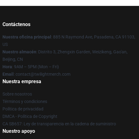
Contáctenos
Nuestra oficina principal
: 885 N Raymond Ave, Pasadena, CA 91103,
US
Nuestro almacén
: Distrito 3, Zhengxin Garden, Weizikeng, Gao'an,
Beijing, CN
Hora
: 9AM – 5PM (Mon – Fri)
Email
: contact@twilightmerch.com
Nuestra empresa
Sobre nosotros
Términos y condiciones
Política de privacidad
DMCA - Política de Copyright
CA SB657: Ley de transparencia en la cadena de suministro
Nuestro apoyo