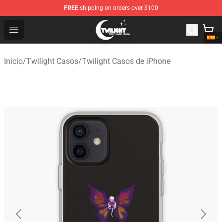
FREE
shipping on orders over $100
Twilight Store - Official Twilight Merchandise Shop
Open menu
Inicio
/
Twilight Casos
/
Twilight Casos de iPhone