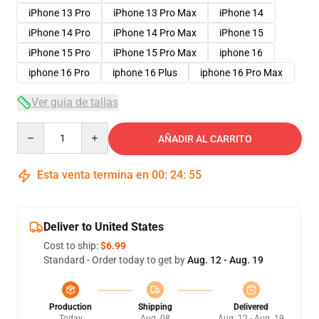
iPhone 13 Pro
iPhone 13 Pro Max
iPhone 14
iPhone 14 Pro
iPhone 14 Pro Max
iPhone 15
iPhone 15 Pro
iPhone 15 Pro Max
iphone 16
iphone 16 Pro
iphone 16 Plus
iphone 16 Pro Max
Ver guía de tallas
Quantity
AÑADIR AL CARRITO
Esta venta termina en
00
:
24
:
54
Deliver to United States
Cost to ship:
$6.99
Standard - Order today to get by
Aug. 12 - Aug. 19
Production
Shipping
Delivered
Today
Aug. 08
Aug. 12 - Aug. 19