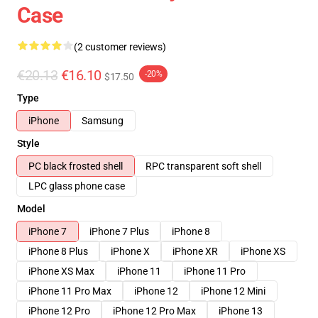
Case
(2 customer reviews)
€20.13
€16.10
-20%
$17.50
Type
iPhone
Samsung
Style
PC black frosted shell
RPC transparent soft shell
LPC glass phone case
Model
iPhone 7
iPhone 7 Plus
iPhone 8
iPhone 8 Plus
iPhone X
iPhone XR
iPhone XS
iPhone XS Max
iPhone 11
iPhone 11 Pro
iPhone 11 Pro Max
iPhone 12
iPhone 12 Mini
iPhone 12 Pro
iPhone 12 Pro Max
iPhone 13