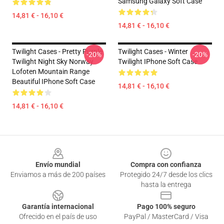
Samsung Galaxy Soft Case
14,81 € - 16,10 €
14,81 € - 16,10 €
Twilight Cases - Pretty Purple
Twilight Cases - Winter
-20%
-20%
Twilight Night Sky Norway
Twilight IPhone Soft Case
Lofoten Mountain Range
Beautiful IPhone Soft Case
14,81 € - 16,10 €
14,81 € - 16,10 €
Footer
Envío mundial
Compra con confianza
Enviamos a más de 200 países
Protegido 24/7 desde los clics
hasta la entrega
Garantía internacional
Pago 100% seguro
Ofrecido en el país de uso
PayPal / MasterCard / Visa