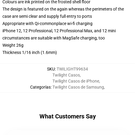
Colours are ink printed on the frosted shell floor
The design is featured on the again whereas the perimeters of the
case are semi clear and supply full entry to ports
Appropriate with Qi-commonplace wi-fi charging
iPhone 12, 12 Professional, 12 Professional Max, and 12 mini
circumstances are suitable with MagSafe charging, too
Weight 26g
Thickness 1/16 inch (1.6mm)
SKU
:
TWILIGHT99634
Twilight Casos
,
Twilight Casos de iPhone
,
Categorías
:
Twilight Casos de Samsung
,
What Customers Say