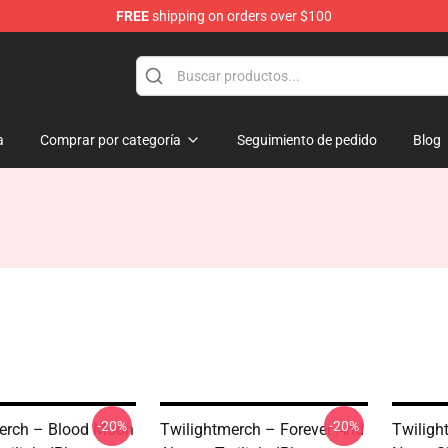
FREE
shipping on orders over $100
a
Comprar por categoría
Seguimiento de pedido
Blog
-20%
-20%
erch – Blood Moon
Twilightmerch – Forever And
Twiligh