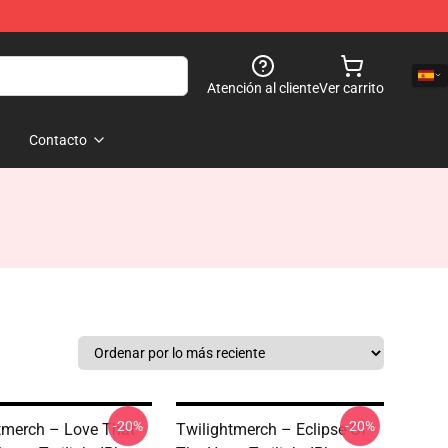
Atención al cliente
Ver carrito
Contacto
-20%
-20%
tmerch – Love That
Twilightmerch – Eclipse Of