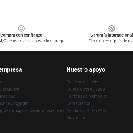
Compra con confianza
Garantía internacional
4/7 desde los clics hasta la entrega
Ofrecido en el país de us
 empresa
Nuestro apoyo
ros
Políticas de envío
ondiciones
Condiciones de pago
rivacidad
Políticas de reembolso
ica de Copyright
Contáctenos
y de transparencia en la cadena de
Ayuda al cliente (FAQ)
Mayorista