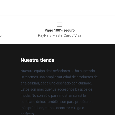
Pago 100% seguro
o
PayPal / MasterCard / Visa
Nuestra tienda
Nuestro equipo de diseñadores se ha superado.
Ofrecemos una amplia variedad de productos de
alta calidad, cada uno diseñado con cuidado.
Estos son más que tus accesorios básicos de
moda. No son sólo para mostrar su estilo
cotidiano único, también son para propósitos
más prácticos, como encontrar el regalo
perfecto.