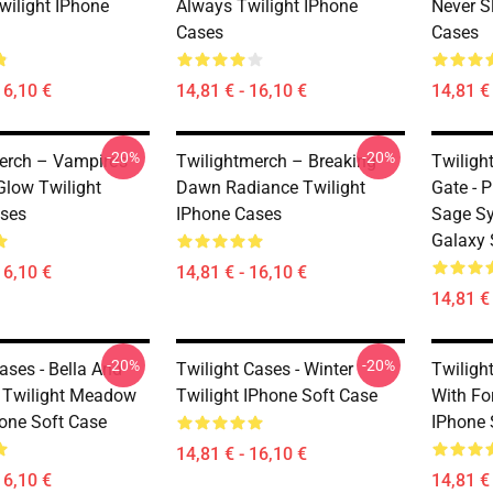
wilight IPhone
Always Twilight IPhone
Never S
Cases
Cases
16,10 €
14,81 € - 16,10 €
14,81 € 
-20%
-20%
erch – Vampire’s
Twilightmerch – Breaking
Twilight
Glow Twilight
Dawn Radiance Twilight
Gate - 
ses
IPhone Cases
Sage S
Galaxy 
16,10 €
14,81 € - 16,10 €
14,81 € 
-20%
-20%
ases - Bella And
Twilight Cases - Winter
Twilight
 Twilight Meadow
Twilight IPhone Soft Case
With Fo
one Soft Case
IPhone 
14,81 € - 16,10 €
16,10 €
14,81 € 