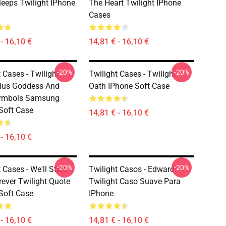
leeps Twilight IPhone
The Heart Twilight IPhone
Cases
- 16,10 €
14,81 € - 16,10 €
-20%
-20%
 Cases - Twilight
Twilight Cases - Twilight
Plus Goddess And
Oath IPhone Soft Case
ymbols Samsung
Soft Case
14,81 € - 16,10 €
- 16,10 €
-20%
-20%
 Cases - We'll Start
Twilight Casos - Edward
rever Twilight Quote
Twilight Caso Suave Para
Soft Case
IPhone
- 16,10 €
14,81 € - 16,10 €