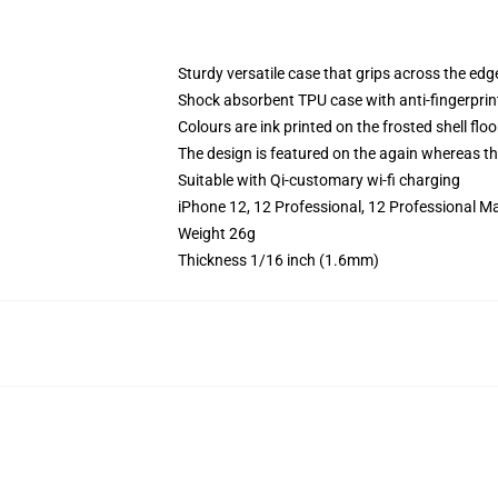
Sturdy versatile case that grips across the edg
Shock absorbent TPU case with anti-fingerprin
Colours are ink printed on the frosted shell floo
The design is featured on the again whereas the
Suitable with Qi-customary wi-fi charging
iPhone 12, 12 Professional, 12 Professional M
Weight 26g
Thickness 1/16 inch (1.6mm)