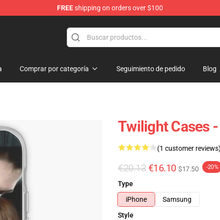
FREE
shipping on orders over $100
a
Comprar por categoría
Seguimiento de pedido
Blog
Twilight Cases -
(1 customer reviews
€20.13
€16.10
-20%
$17.50
Type
iPhone
Samsung
Style