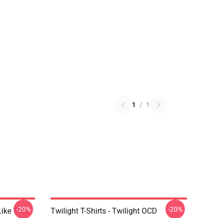
1
/
1
-20%
-20%
Like This
Twilight T-Shirts - Twilight OCD