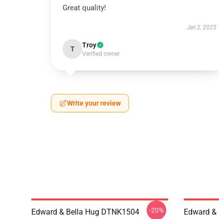
Great quality!
Jan 2, 2025
Troy
T
Verified owner
Write your review
-20%
Edward & Bella Hug DTNK1504
Edward & 