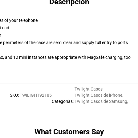
Descripción
es of your telephone
t end
r
 perimeters of the case are semi clear and supply full entry to ports
ax, and 12 mini instances are appropriate with MagSafe charging, too
Twilight Casos
,
SKU
:
TWILIGHT92185
Twilight Casos de iPhone
,
Categorías
:
Twilight Casos de Samsung
,
What Customers Say