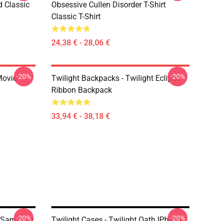
d Classic
Obsessive Cullen Disorder T-Shirt
Classic T-Shirt
24,38 € - 28,06 €
-20%
-20%
Movie
Twilight Backpacks - Twilight Eclipse
Ribbon Backpack
33,94 € - 38,18 €
-20%
-20%
ht Samsung
Twilight Cases - Twilight Oath IPhone