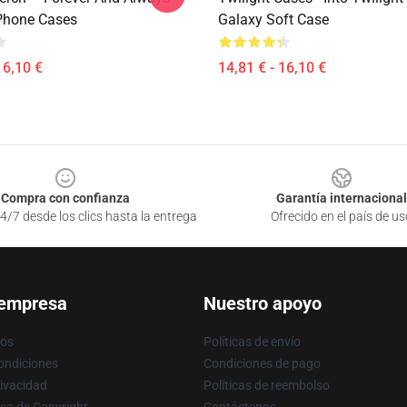
IPhone Cases
Galaxy Soft Case
16,10 €
14,81 € - 16,10 €
Compra con confianza
Garantía internacional
4/7 desde los clics hasta la entrega
Ofrecido en el país de us
 empresa
Nuestro apoyo
ros
Políticas de envío
ondiciones
Condiciones de pago
rivacidad
Políticas de reembolso