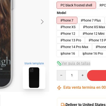
PC black frosted shell
RPC 
Model
iPhone 7
iPhone 7 Plus
iPhone XS
iPhone XS Max
iPhone 12
iPhone 12 Mini
iPhone 13 Pro
iPhone 13 
iPhone 14 Pro Max
iPhone
iphone 16
iphone 16 Pro
Ver guía de tallas
blank template
Quantity
Esta venta termina en
00
Deliver to United States