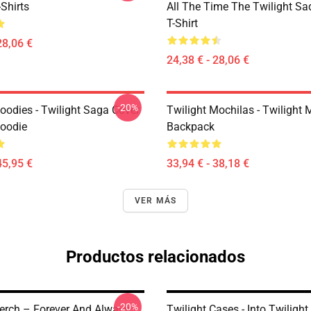
-Shirts
All The Time The Twilight Sa
T-Shirt
28,06 €
24,38 € - 28,06 €
-20%
oodies - Twilight Saga Cover
Twilight Mochilas - Twilight 
Hoodie
Backpack
45,95 €
33,94 € - 38,18 €
VER MÁS
Productos relacionados
-20%
erch – Forever And Always
Twilight Cases - Into Twilig