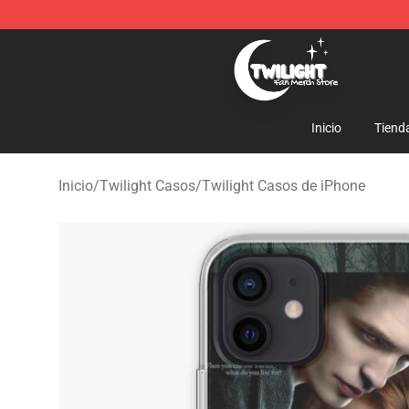
Twilight Store - Official Twilight Merchandise Shop
Inicio
Tiend
Inicio
/
Twilight Casos
/
Twilight Casos de iPhone