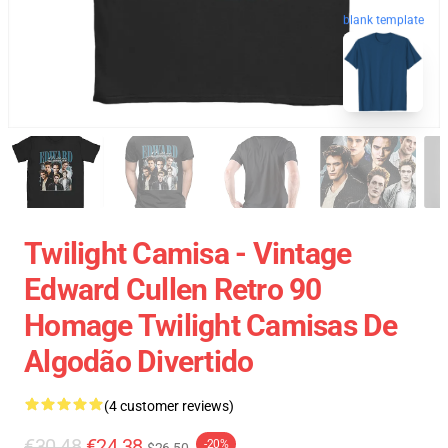
blank template
Twilight Camisa - Vintage
Edward Cullen Retro 90
Homage Twilight Camisas De
Algodão Divertido
(4 customer reviews)
€30.48
€24.38
-20%