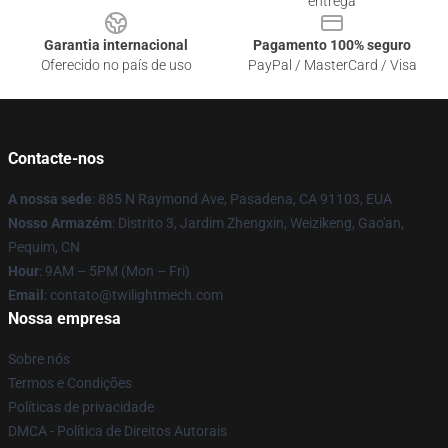
entrega
Garantia internacional
Pagamento 100% seguro
Oferecido no país de uso
PayPal / MasterCard / Visa
Contacte-nos
A nossa sede
: 885 N Raymond Ave, Pasadena, CA 91103, EUA
Nosso Armazém
: Distrito 3, Jardim Zhengxin, Weizikeng, Gao'an,
Pequim, CN
Hour
: 9AM – 5PM (Mon – Fri)
Email
: contato@twilightmech.com
Nossa empresa
Sobre nós
Termos e Condições
Políticas de privacidade
DMCA - Política de Direitos Autorais