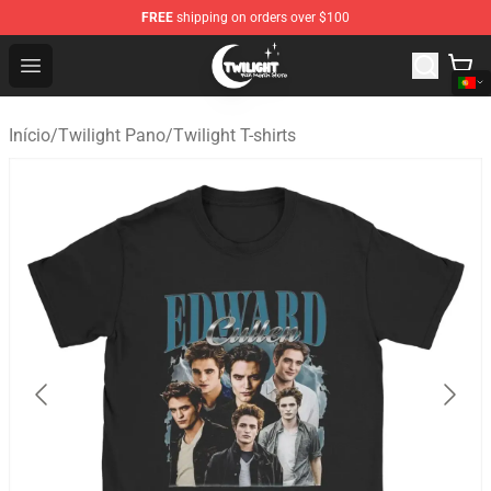
FREE
shipping on orders over $100
Twilight Store - Official Twilight Merchandise Shop
Open menu
Início
/
Twilight Pano
/
Twilight T-shirts