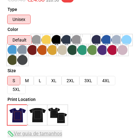
$26.50
Type
Unisex
Color
Default
Size
S
M
L
XL
2XL
3XL
4XL
5XL
Print Location
Ver guia de tamanhos