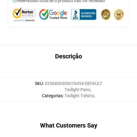
Reembolso total se o produto não for recebido
Descrição
SKU
:
3256806506076454-DEFAULT
Twilight Pano
,
Categorias
:
Twilight T-shirts
,
What Customers Say