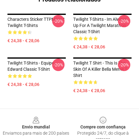
Characters Sticker TTPM2201
Twilight T-Shirts - Im Always
-20%
-20%
Twilight T-Shirts
Up For A Twilight Marathon
Classic T-Shirt
€ 24,38 - € 28,06
€ 24,38 - € 28,06
Twilight T-Shirts - Equipe
Twilight T Shirt - This Is The
-20%
-20%
Edward Classic T-Shirt
Skin Of A Killer Bella Meme T
Shirt
€ 24,38 - € 28,06
€ 24,38 - € 28,06
Footer
Envio mundial
Compre com confiança
Enviamos para mais de 200 países
Protegido 24/7, do clique à