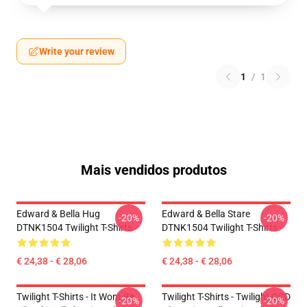
Write your review
1
/
1
Mais vendidos produtos
Edward & Bella Hug
Edward & Bella Stare
-20%
-20%
DTNK1504 Twilight T-Shirts
DTNK1504 Twilight T-Shirts
€ 24,38 - € 28,06
€ 24,38 - € 28,06
Twilight T-Shirts - It Wont Be
Twilight T-Shirts - Twilight OCD
-20%
-20%