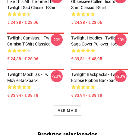
Like This All The Time The
Obsessive Cullen Disorder T-
Twilight Sad Classic T-Shirt
Shirt Classic T-Shirt
€ 24,38 - € 28,06
€ 24,38 - € 28,06
Twilight Camisas... Twilight
Twilight Hoodies - Twilight
-20%
-20%
Camisa T-Shirt Clássica
Saga Cover Pullover Hoodie
€ 24,38 - € 28,06
€ 39,51 - € 45,95
Twilight Mochilas - Twilight
Twilight Backpacks - Twilight
-20%
-20%
Movie Backpack
Eclipse Ribbon Backpack
€ 33,94 - € 38,18
€ 33,94 - € 38,18
VER MAIS
Produtos relacionados