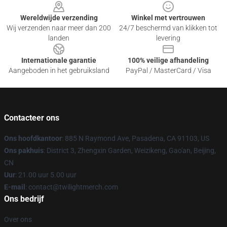
Wereldwijde verzending
Winkel met vertrouwen
Wij verzenden naar meer dan 200
24/7 beschermd van klikken tot
landen
levering
Internationale garantie
100% veilige afhandeling
Aangeboden in het gebruiksland
PayPal / MasterCard / Visa
Contacteer ons
Ons hoofdkantoor
: 885 N Raymond Ave, Pasadena, CA 91103, US
Ons pakhuis
: District 3, Zhengxin Garden, Weizikeng, Gao'an, Beijing,
CN
Uur
: 21.00 uur 5.00 uur
E-mail
: contact@twilightmerch.com
Ons bedrijf
Over ons