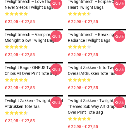
Twilightmerch – Love That
Twilightmerch – Eclipse Of The
-20%
-20%
Never Sleeps Twilight Bags
Heart Twilight Bags
€ 22,95 - € 27,55
€ 22,95 - € 27,55
Twilightmerch – Vampire’s
Twilightmerch – Breaking Dawn
-20%
-20%
Midnight Glow Twilight Bags
Radiance Twilight Bags
€ 22,95 - € 27,55
€ 22,95 - € 27,55
Twilight Bags - ONEUS Twilight
Twilight Zakken - Into Twilight
-20%
-20%
Chibis All Over Print Tote Bag
Overal Afdrukken Tote Tas
€ 22,95 - € 27,55
€ 22,95 - € 27,55
Twilight Zakken - Twilight Overal
Twilight Zakken - Twilight
-20%
-20%
Afdrukken Tote Tas
Themed Sub Way Art Graphic All
Over Print Tote Bag
€ 22,95 - € 27,55
€ 22,95 - € 27,55