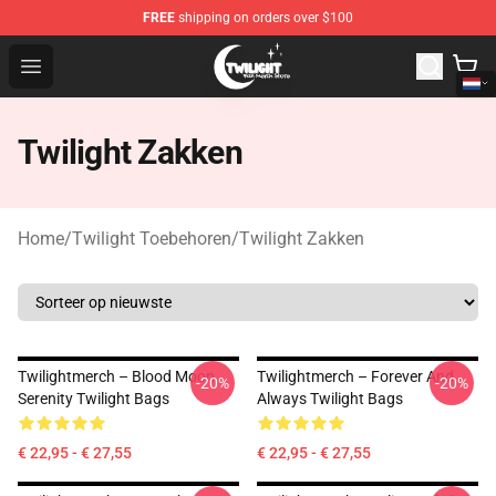
FREE
shipping on orders over $100
Twilight Store - Official Twilight Merchandise Shop
Open menu
Twilight Zakken
Home
/
Twilight Toebehoren
/
Twilight Zakken
Twilightmerch – Blood Moon
Twilightmerch – Forever And
-20%
-20%
Serenity Twilight Bags
Always Twilight Bags
€ 22,95 - € 27,55
€ 22,95 - € 27,55