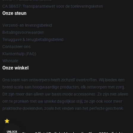
CA SB657: Transparantiewet voor de toeleveringsketen
Onze steun
Verzend- en leveringsbeleid
Betalingsvoorwaarden
Teruggave & terugbetalingsbeleid
Contacteer ons
Klantenhulp (FAQ)
Whosale
Onze winkel
Ons team van ontwerpers heeft zichzelf overtroffen. Wij bieden een
breed scala aan hoogwaardige producten, elk ontworpen met zorg.
Dit zijn meer dan alleen uw basis mode accessoires. Ze zijn niet alleen
om te pronken met uw unieke dagelijkse stijl, ze zijn ook voor meer
praktische doeleinden, zoals het vinden van het perfecte geschenk.
UNLOCK