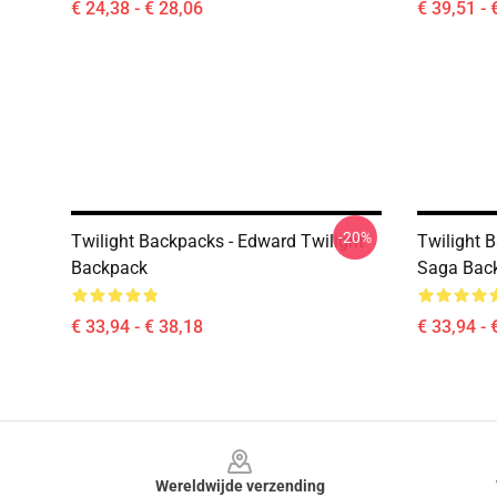
€ 24,38 - € 28,06
€ 39,51 - 
-20%
Twilight Backpacks - Edward Twilight
Twilight 
Backpack
Saga Bac
€ 33,94 - € 38,18
€ 33,94 - 
Footer
Wereldwijde verzending