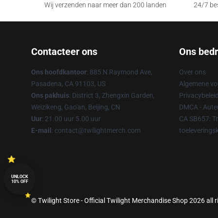
Wij verzenden naar meer dan 200 landen
24/7 bes
Contacteer ons
Ons bedri
Ons hoofdkantoor
: 885 N Raymond Ave,
Over ons
Pasadena, CA 91103, US
Algemene v
Ons pakhuis
: District 3, Zhengxin Garden,
Privacybelei
Weizikeng, Gao'an, Beijing, CN
DMCA - Auteu
Uur
: 21.00 uur 5.00 uur
CA SB657: T
E-mail
: contact@twilightmerch.com
toeleverings
UNLOCK
10% OFF
© Twilight Store - Official Twilight Merchandise Shop 2026 all 