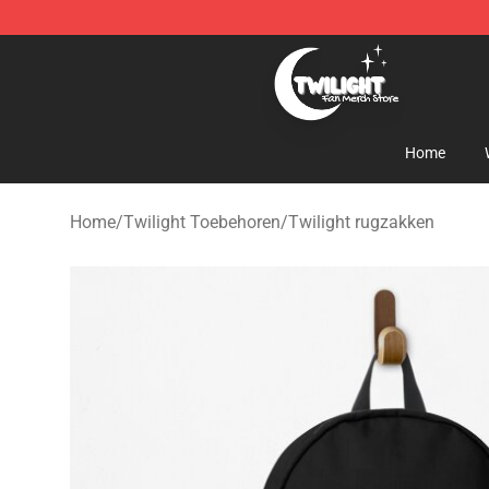
Twilight Store - Official Twilight Merchandise Shop
Home
Home
/
Twilight Toebehoren
/
Twilight rugzakken