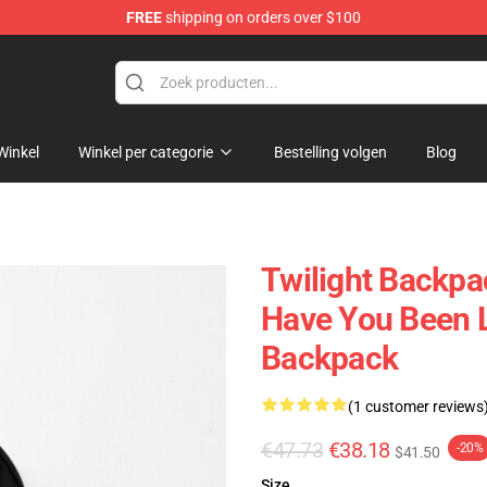
FREE
shipping on orders over $100
Winkel
Winkel per categorie
Bestelling volgen
Blog
Twilight Backpa
Have You Been 
Backpack
(1 customer reviews
€47.73
€38.18
-20%
$41.50
Size