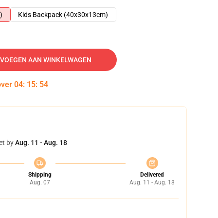
)
Kids Backpack (40x30x13cm)
VOEGEN AAN WINKELWAGEN
over
04
:
15
:
53
et by
Aug. 11 - Aug. 18
Shipping
Delivered
Aug. 07
Aug. 11 - Aug. 18