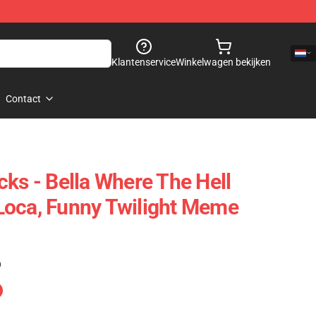
Klantenservice
Winkelwagen bekijken
Contact
cks - Bella Where The Hell
Loca, Funny Twilight Meme
)