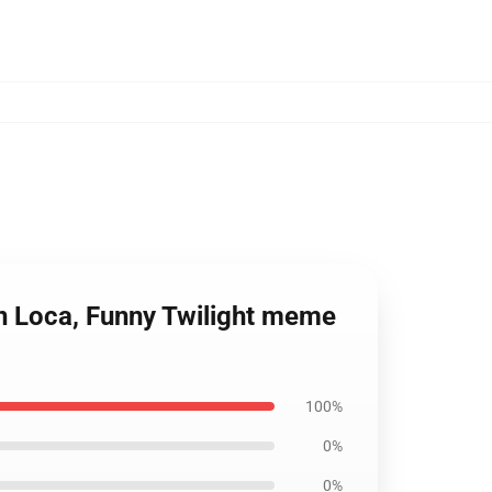
en Loca, Funny Twilight meme
100%
0%
0%