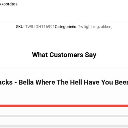
ekkoordtas
SKU
:
TWILIGHT16991
Categorieën
:
Twilight rugzakken
,
What Customers Say
packs - Bella Where The Hell Have You Be