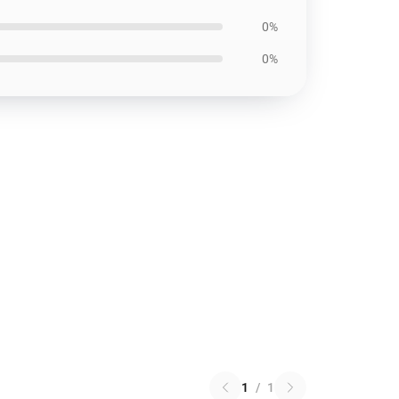
0%
0%
1
/
1