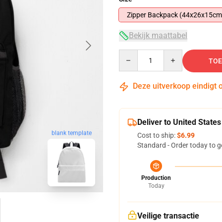
Zipper Backpack (44x26x15cm
Bekijk maattabel
Quantity
TOE
Deze uitverkoop eindigt 
Deliver to United States
blank template
Cost to ship:
$6.99
Standard - Order today to g
Production
Today
Veilige transactie