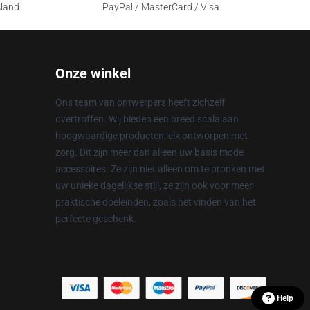
sland
PayPal / MasterCard / Visa
Onze winkel
Ons team van ontwerpers heeft zichzelf
overtroffen. Wij bieden een breed scala aan
hoogwaardige producten, elk ontworpen met
zorg. Dit zijn meer dan alleen uw basis mode
accessoires. Ze zijn niet alleen om te pronken met
uw unieke dagelijkse stijl, ze zijn ook voor meer
praktische doeleinden, zoals het vinden van het
perfecte geschenk.
Help