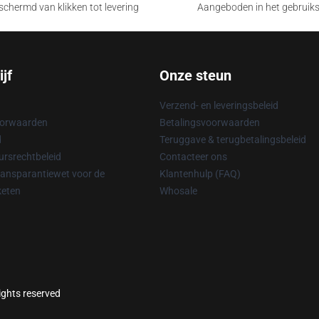
chermd van klikken tot levering
Aangeboden in het gebruik
jf
Onze steun
Verzend- en leveringsbeleid
oorwaarden
Betalingsvoorwaarden
d
Teruggave & terugbetalingsbeleid
rsrechtbeleid
Contacteer ons
ransparantiewet voor de
Klantenhulp (FAQ)
keten
Whosale
rights reserved