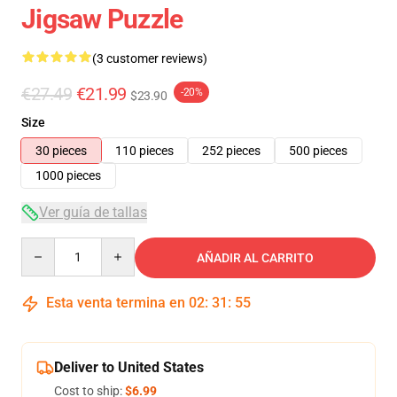
Jigsaw Puzzle
(3 customer reviews)
€27.49
€21.99
-20%
$23.90
Size
30 pieces
110 pieces
252 pieces
500 pieces
1000 pieces
Ver guía de tallas
Quantity
AÑADIR AL CARRITO
Esta venta termina en
02
:
31
:
54
Deliver to United States
Cost to ship:
$6.99