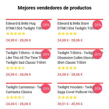
Mejores vendedores de productos
Edward & Bella Hug
Edward & Bella Stare
-20%
-20%
DTNK1504 Twilight T-Shirts
DTNK1504 Twilight T-Shirts
24,38 € - 28,06 €
24,38 € - 28,06 €
Twilight T-Shirts - It Wont Be
Twilight T-Shirts - Twilight OCD
-20%
-20%
Like This All The Time The
Obsessive Cullen Disorder T-
Twilight Sad Classic T-Shirt
Shirt Classic T-Shirt
24,38 € - 28,06 €
24,38 € - 28,06 €
Twilight Camisetas - Twilight
Twilight Hoodies - Twilight
-20%
-20%
Camiseta Clásica
Saga Cover Pullover Hoodie
24,38 € - 28,06 €
39,51 € - 45,95 €