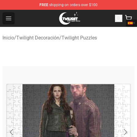
FREE
shipping on orders over $100
Twilight Store - Official Twilight Merchandise Shop
Open menu
Inicio
/
Twilight Decoración
/
Twilight Puzzles