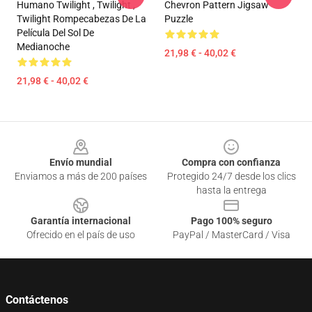
Humano Twilight , Twilight ,
Chevron Pattern Jigsaw
Twilight Rompecabezas De La
Puzzle
Película Del Sol De
Medianoche
21,98 € - 40,02 €
21,98 € - 40,02 €
Footer
Envío mundial
Compra con confianza
Enviamos a más de 200 países
Protegido 24/7 desde los clics
hasta la entrega
Garantía internacional
Pago 100% seguro
Ofrecido en el país de uso
PayPal / MasterCard / Visa
Contáctenos