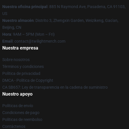
Nuestra oficina principal
: 885 N Raymond Ave, Pasadena, CA 91103,
US
Nuestro almacén
: Distrito 3, Zhengxin Garden, Weizikeng, Gao'an,
Beijing, CN
Hora
: 9AM – 5PM (Mon – Fri)
Email
: contact@twilightmerch.com
Nuestra empresa
Sobre nosotros
Términos y condiciones
Política de privacidad
DMCA - Política de Copyright
CA SB657: Ley de transparencia en la cadena de suministro
Nuestro apoyo
Políticas de envío
Condiciones de pago
Políticas de reembolso
Contáctenos