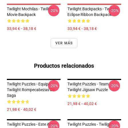
Twilight Mochilas - Twilight
Twilight Backpacks - Twilight
-20%
-20%
Movie Backpack
Eclipse Ribbon Backpack
33,94 € - 38,18 €
33,94 € - 38,18 €
VER MÁS
Productos relacionados
Twilight Puzzles - Equipo
Twilight Puzzles - Team
-20%
-20%
Twilight Rompecabezas De
Twilight Jigsaw Puzzle
Saga
21,98 € - 40,02 €
21,98 € - 40,02 €
Twilight Puzzles - Este Amor
Twilight Puzzles - Twilight
-20%
-20%