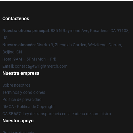
Contáctenos
Nuestra oficina principal
: 885 N Raymond Ave, Pasadena, CA 91103,
US
Nuestro almacén
: Distrito 3, Zhengxin Garden, Weizikeng, Gao'an,
Beijing, CN
Hora
: 9AM – 5PM (Mon – Fri)
Email
: contact@twilightmerch.com
Nuestra empresa
Sobre nosotros
Términos y condiciones
Política de privacidad
DMCA - Política de Copyright
CA SB657: Ley de transparencia en la cadena de suministro
Nuestro apoyo
Políticas de envío