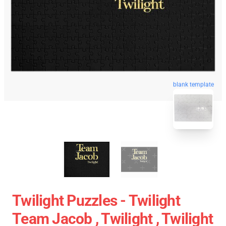
blank template
Twilight Puzzles - Twilight
Team Jacob , Twilight , Twilight