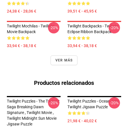
24,38 € - 28,06 €
39,51 € - 45,95 €
Twilight Mochilas - Twilight
Twilight Backpacks - Twilight
-20%
-20%
Movie Backpack
Eclipse Ribbon Backpack
33,94 € - 38,18 €
33,94 € - 38,18 €
VER MÁS
Productos relacionados
Twilight Puzzles - The Twilight
Twilight Puzzles - Ocean Tide
-20%
-20%
Saga Breaking Dawn
Twilight Jigsaw Puzzle
Signature , Twilight Movie ,
Twilight Midnight Sun Movie
21,98 € - 40,02 €
Jigsaw Puzzle