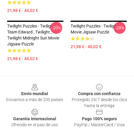
21,98 € - 40,02 €
Twilight Puzzles - Twilight
Twilight Puzzles - Twilight
-20%
-20%
Team Edward , Twilight ,
Movie Jigsaw Puzzle
Twilight Midnight Sun Movie
Jigsaw Puzzle
21,98 € - 40,02 €
21,98 € - 40,02 €
Footer
Envío mundial
Compra con confianza
Enviamos a más de 200 países
Protegido 24/7 desde los clics
hasta la entrega
Garantía internacional
Pago 100% seguro
Ofrecido en el país de uso
PayPal / MasterCard / Visa