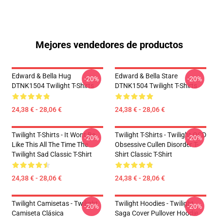
Mejores vendedores de productos
Edward & Bella Hug
Edward & Bella Stare
-20%
-20%
DTNK1504 Twilight T-Shirts
DTNK1504 Twilight T-Shirts
24,38 € - 28,06 €
24,38 € - 28,06 €
Twilight T-Shirts - It Wont Be
Twilight T-Shirts - Twilight OCD
-20%
-20%
Like This All The Time The
Obsessive Cullen Disorder T-
Twilight Sad Classic T-Shirt
Shirt Classic T-Shirt
24,38 € - 28,06 €
24,38 € - 28,06 €
Twilight Camisetas - Twilight
Twilight Hoodies - Twilight
-20%
-20%
Camiseta Clásica
Saga Cover Pullover Hoodie