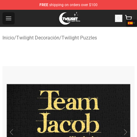
FREE
shipping on orders over $100
Twilight Store - Official Twilight Merchandise Shop
Open menu
Inicio
/
Twilight Decoración
/
Twilight Puzzles