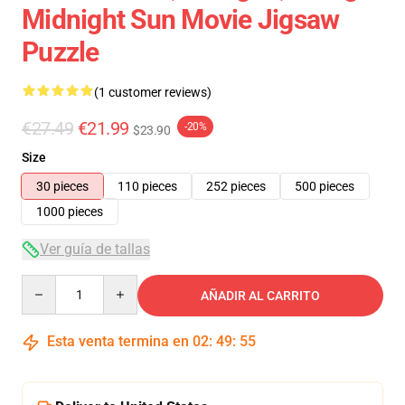
Midnight Sun Movie Jigsaw
Puzzle
(1 customer reviews)
€27.49
€21.99
-20%
$23.90
Size
30 pieces
110 pieces
252 pieces
500 pieces
1000 pieces
Ver guía de tallas
Quantity
AÑADIR AL CARRITO
Esta venta termina en
02
:
49
:
54