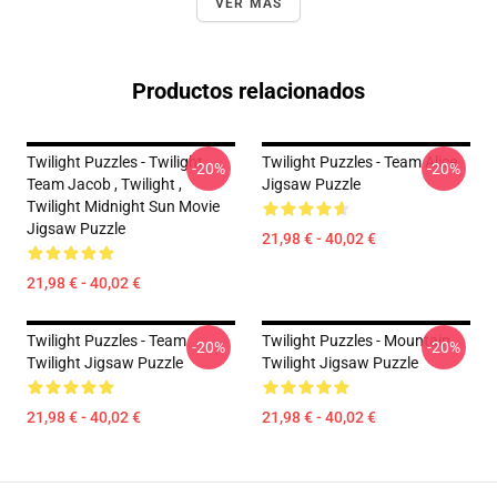
VER MÁS
Productos relacionados
Twilight Puzzles - Twilight
Twilight Puzzles - Team Alice
-20%
-20%
Team Jacob , Twilight ,
Jigsaw Puzzle
Twilight Midnight Sun Movie
Jigsaw Puzzle
21,98 € - 40,02 €
21,98 € - 40,02 €
Twilight Puzzles - Team
Twilight Puzzles - Mountain
-20%
-20%
Twilight Jigsaw Puzzle
Twilight Jigsaw Puzzle
21,98 € - 40,02 €
21,98 € - 40,02 €
Footer