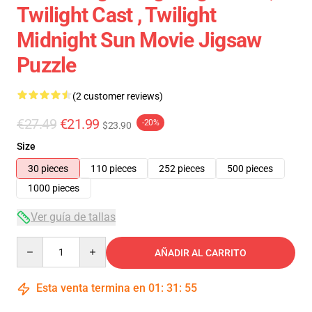
Twilight Cast , Twilight
Midnight Sun Movie Jigsaw
Puzzle
(2 customer reviews)
€27.49
€21.99
-20%
$23.90
Size
30 pieces
110 pieces
252 pieces
500 pieces
1000 pieces
Ver guía de tallas
Quantity
AÑADIR AL CARRITO
Esta venta termina en
01
:
31
:
54