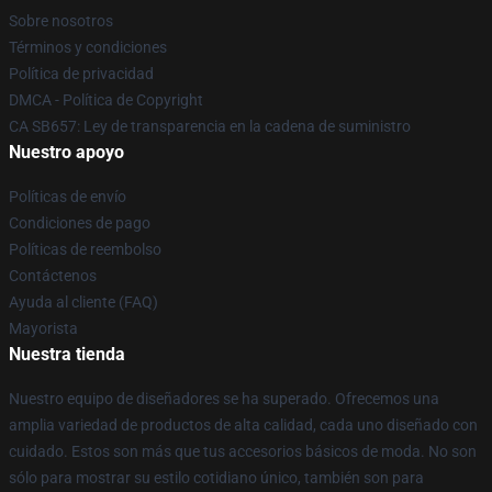
Sobre nosotros
Términos y condiciones
Política de privacidad
DMCA - Política de Copyright
CA SB657: Ley de transparencia en la cadena de suministro
Nuestro apoyo
Políticas de envío
Condiciones de pago
Políticas de reembolso
Contáctenos
Ayuda al cliente (FAQ)
Mayorista
Nuestra tienda
Nuestro equipo de diseñadores se ha superado. Ofrecemos una
amplia variedad de productos de alta calidad, cada uno diseñado con
cuidado. Estos son más que tus accesorios básicos de moda. No son
sólo para mostrar su estilo cotidiano único, también son para