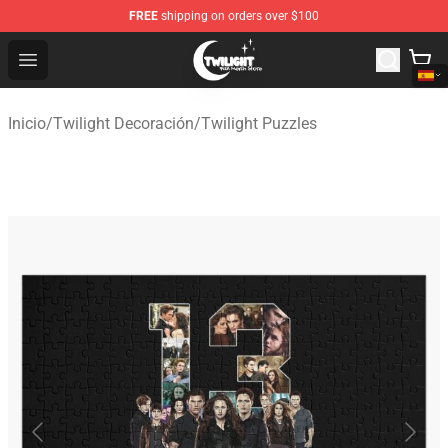
FREE
shipping on orders over $100
Twilight Store - Official Twilight Merchandise Shop
Open menu
Inicio
/
Twilight Decoración
/
Twilight Puzzles