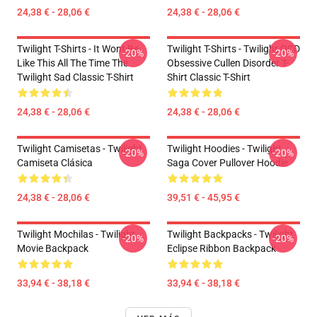
24,38 € - 28,06 €
24,38 € - 28,06 €
Twilight T-Shirts - It Wont Be
Twilight T-Shirts - Twilight OCD
-20%
-20%
Like This All The Time The
Obsessive Cullen Disorder T-
Twilight Sad Classic T-Shirt
Shirt Classic T-Shirt
24,38 € - 28,06 €
24,38 € - 28,06 €
Twilight Camisetas - Twilight
Twilight Hoodies - Twilight
-20%
-20%
Camiseta Clásica
Saga Cover Pullover Hoodie
24,38 € - 28,06 €
39,51 € - 45,95 €
Twilight Mochilas - Twilight
Twilight Backpacks - Twilight
-20%
-20%
Movie Backpack
Eclipse Ribbon Backpack
33,94 € - 38,18 €
33,94 € - 38,18 €