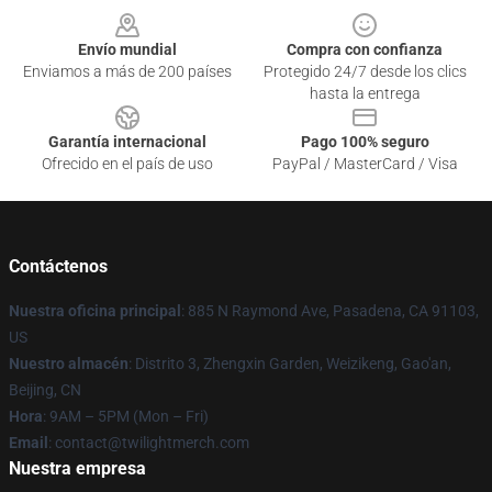
Envío mundial
Compra con confianza
Enviamos a más de 200 países
Protegido 24/7 desde los clics
hasta la entrega
Garantía internacional
Pago 100% seguro
Ofrecido en el país de uso
PayPal / MasterCard / Visa
Contáctenos
Nuestra oficina principal
: 885 N Raymond Ave, Pasadena, CA 91103,
US
Nuestro almacén
: Distrito 3, Zhengxin Garden, Weizikeng, Gao'an,
Beijing, CN
Hora
: 9AM – 5PM (Mon – Fri)
Email
: contact@twilightmerch.com
Nuestra empresa