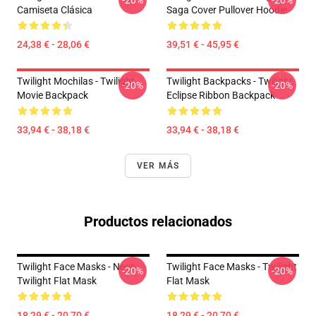
-20%
-20%
Camiseta Clásica
Saga Cover Pullover Hoodie
24,38 € - 28,06 €
39,51 € - 45,95 €
Twilight Mochilas - Twilight
Twilight Backpacks - Twilight
-20%
-20%
Movie Backpack
Eclipse Ribbon Backpack
33,94 € - 38,18 €
33,94 € - 38,18 €
VER MÁS
Productos relacionados
Twilight Face Masks - Neon
Twilight Face Masks - Twilight
-20%
-20%
Twilight Flat Mask
Flat Mask
18,29 € - 20,70 €
18,29 € - 20,70 €