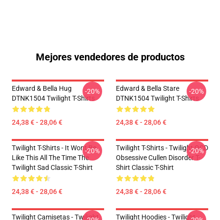
Mejores vendedores de productos
Edward & Bella Hug
Edward & Bella Stare
-20%
-20%
DTNK1504 Twilight T-Shirts
DTNK1504 Twilight T-Shirts
24,38 € - 28,06 €
24,38 € - 28,06 €
Twilight T-Shirts - It Wont Be
Twilight T-Shirts - Twilight OCD
-20%
-20%
Like This All The Time The
Obsessive Cullen Disorder T-
Twilight Sad Classic T-Shirt
Shirt Classic T-Shirt
24,38 € - 28,06 €
24,38 € - 28,06 €
Twilight Camisetas - Twilight
Twilight Hoodies - Twilight