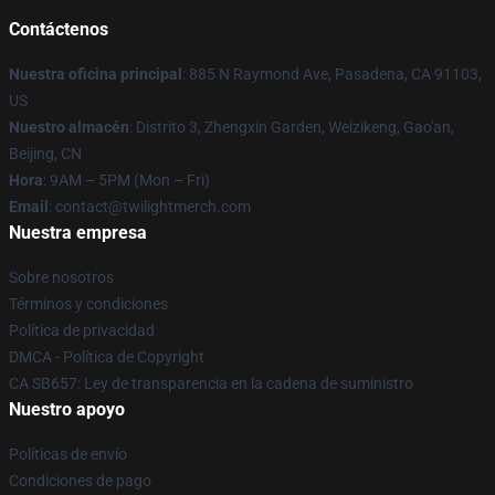
Contáctenos
Nuestra oficina principal
: 885 N Raymond Ave, Pasadena, CA 91103,
US
Nuestro almacén
: Distrito 3, Zhengxin Garden, Weizikeng, Gao'an,
Beijing, CN
Hora
: 9AM – 5PM (Mon – Fri)
Email
: contact@twilightmerch.com
Nuestra empresa
Sobre nosotros
Términos y condiciones
Política de privacidad
DMCA - Política de Copyright
CA SB657: Ley de transparencia en la cadena de suministro
Nuestro apoyo
Políticas de envío
Condiciones de pago