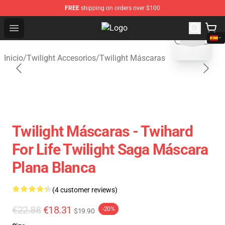
FREE
shipping on orders over $100
blank template
Open menu
Twilight Store - Official Twilight 
Inicio
/
Twilight Accesorios
/
Twilight Máscaras
Twilight Máscaras - Twihard
For Life Twilight Saga Máscara
Plana Blanca
(4 customer reviews)
€22.88
€18.31
-20%
$19.90