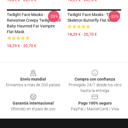
Twilight Face Masks -
Twilight Face Masks - Twilight
-20%
-20%
Renesmee Creepy Twilight Doll
Skeleton Butterfly Flat Mask
Baby Haunted Fat Vampire
Flat Mask
18,29 € - 20,70 €
18,29 € - 20,70 €
Footer
Envío mundial
Compra con confianza
Enviamos a más de 200 países
Protegido 24/7 desde los clics
hasta la entrega
Garantía internacional
Pago 100% seguro
Ofrecido en el país de uso
PayPal / MasterCard / Visa