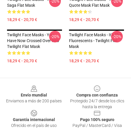
-20%
-20%
Saga Flat Mask
Quote Mask Flat Mask
18,29 € - 20,70 €
18,29 € - 20,70 €
Twilight Face Masks - You
Twilight Face Masks - It's The
-20%
-20%
Have Now Crossed Over Into
Fluorescents - Twilight Flat
Twilight Flat Mask
Mask
18,29 € - 20,70 €
18,29 € - 20,70 €
Footer
Envío mundial
Compra con confianza
Enviamos a más de 200 países
Protegido 24/7 desde los clics
hasta la entrega
Garantía internacional
Pago 100% seguro
Ofrecido en el país de uso
PayPal / MasterCard / Visa