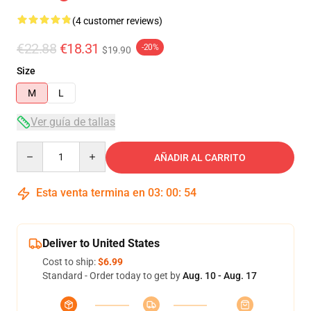
(4 customer reviews)
€22.88
€18.31
-20%
$19.90
Size
M
L
Ver guía de tallas
Quantity
AÑADIR AL CARRITO
Esta venta termina en
03
:
00
:
54
Deliver to United States
Cost to ship:
$6.99
Standard - Order today to get by
Aug. 10 - Aug. 17