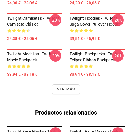
24,38 € - 28,06 €
24,38 € - 28,06 €
Twilight Camisetas - Twilight
Twilight Hoodies - Twilight
-20%
-20%
Camiseta Clásica
Saga Cover Pullover Hoodie
24,38 € - 28,06 €
39,51 € - 45,95 €
Twilight Mochilas - Twilight
Twilight Backpacks - Twilight
-20%
-20%
Movie Backpack
Eclipse Ribbon Backpack
33,94 € - 38,18 €
33,94 € - 38,18 €
VER MÁS
Productos relacionados
Twilight Face Masks - Twilight
Twilight Face Masks - Twilight