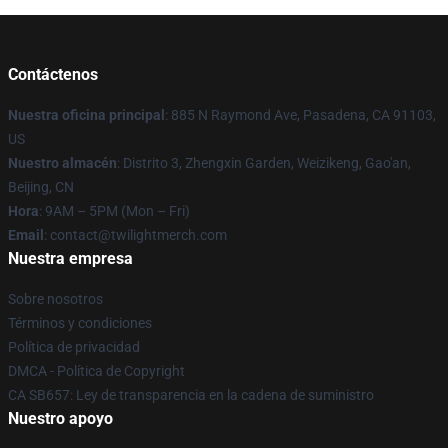
Contáctenos
Nuestra oficina principal
: 885 N Raymond Ave, Pasadena, CA 91103,
US
Nuestro almacén
: Distrito 3, Zhengxin Garden, Weizikeng, Gao'an,
Beijing, CN
Hora
: 9AM – 5PM (Mon – Fri)
Email
: contact@twilightmerch.com
Nuestra empresa
Sobre nosotros
Términos y condiciones
Política de privacidad
DMCA - Política de Copyright
CA SB657: Ley de transparencia en la cadena de suministro
Nuestro apoyo