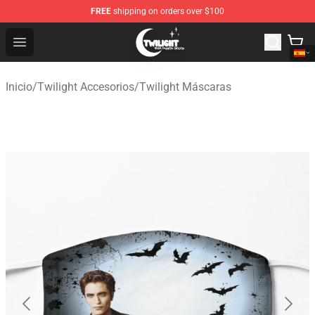
FREE
shipping on orders over $100
Twilight Store - Official Twilight Merchandise Shop
Open menu
Inicio
/
Twilight Accesorios
/
Twilight Máscaras