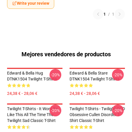
Write your review
1
/
1
Mejores vendedores de productos
Edward & Bella Hug
Edward & Bella Stare
-20%
-20%
DTNK1504 Twilight T-Shirts
DTNK1504 Twilight T-Shirts
24,38 € - 28,06 €
24,38 € - 28,06 €
Twilight T-Shirts - It Wont Be
Twilight T-Shirts - Twilight OCD
-20%
-20%
Like This All The Time The
Obsessive Cullen Disorder T-
Twilight Sad Classic T-Shirt
Shirt Classic T-Shirt