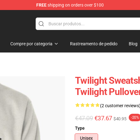
FREE
shipping on orders over $100
Compre por categoria
Rastreamento de pedido
Blog
Twilight Sweatshi
Twilight Pullove
(2 customer reviews
€47.09
€37.67
-20%
$40.95
Type
Unisex