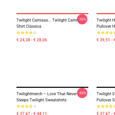
-20%
Twilight Camisas... Twilight Camisa T-
Twilight H
Shirt Clássica
Pullover 
€ 24,38 - € 28,06
€ 39,51 - 
-20%
Twilightmerch – Love That Never
Twilight S
Sleeps Twilight Sweatshirts
Pullover S
€ 37,67 - € 44,11
€ 37,67 - 