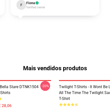
Fiona
F
Verified owner
Mais vendidos produtos
-20%
Bella Stare DTNK1504
Twilight T-Shirts - It Wont Be 
-Shirts
All The Time The Twilight Sa
T-Shirt
€ 28,06