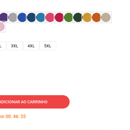
L
3XL
4XL
5XL
ADICIONAR AO CARRINHO
 em
00
:
46
:
54