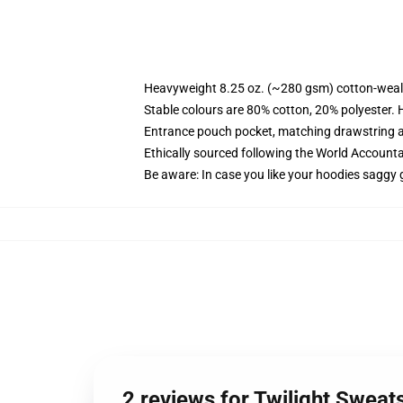
Heavyweight 8.25 oz. (~280 gsm) cotton-weal
Stable colours are 80% cotton, 20% polyester. 
Entrance pouch pocket, matching drawstring a
Ethically sourced following the World Account
Be aware: In case you like your hoodies saggy 
2 reviews for Twilight Sweatsh