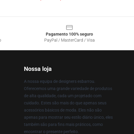
Pagamento 100% seguro
o
PayPal / MasterCard / Visa
Nossa loja
A nossa equipa de designers esbarrou.
Oferecemos uma grande variedade de produtos
de alta qualidade, cada um projetado com
cuidado. Estes são mais do que apenas seus
acessórios básicos de moda. Eles não são
apenas para mostrar seu estilo diário único, eles
também são para fins mais práticos, como
encontrar o presente perfeito.