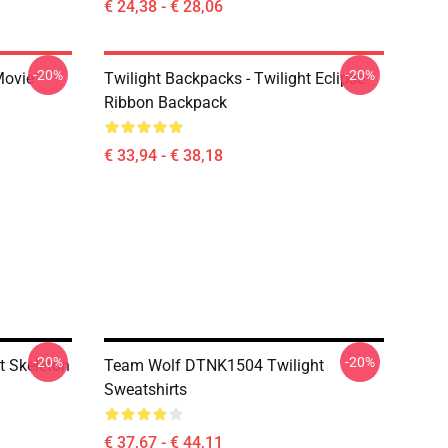
€ 24,38 - € 28,06
-20%
-20%
Movie
Twilight Backpacks - Twilight Eclipse
Ribbon Backpack
€ 33,94 - € 38,18
-20%
-20%
ht Skeleton
Team Wolf DTNK1504 Twilight
Sweatshirts
€ 37,67 - € 44,11