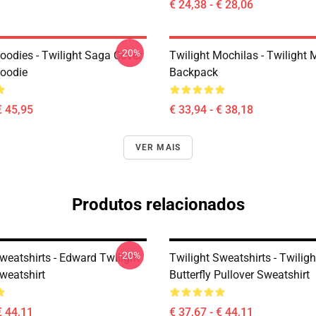
€ 24,38 - € 28,06
-20%
oodies - Twilight Saga Cover
Twilight Mochilas - Twilight 
Hoodie
Backpack
€ 45,95
€ 33,94 - € 38,18
VER MAIS
Produtos relacionados
-20%
weatshirts - Edward Twilight
Twilight Sweatshirts - Twilig
weatshirt
Butterfly Pullover Sweatshirt
€ 44,11
€ 37,67 - € 44,11