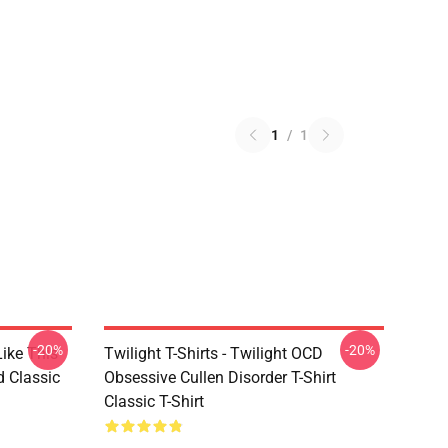
1
/
1
-20%
-20%
Like This
Twilight T-Shirts - Twilight OCD
d Classic
Obsessive Cullen Disorder T-Shirt
Classic T-Shirt