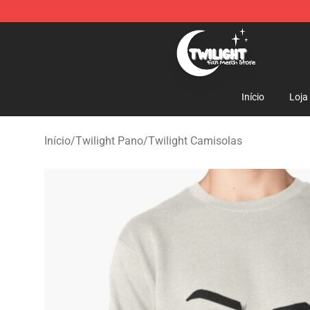
Twilight Store - Official Twilight Merchandise Shop
Início
Loja
Início
/
Twilight Pano
/
Twilight Camisolas