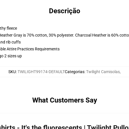
Descrição
thy fleece
Heather Gray is 70% cotton, 30% polyester. Charcoal Heather is 60% cott
nd rib cuffs
able Attire Practices Requirements
go 2 sizes up
SKU
:
TWILIGHT99174-DEFAULT
Categorias
:
Twilight Camisolas
,
What Customers Say
irts - It's the fluorescents | Twilight Pul