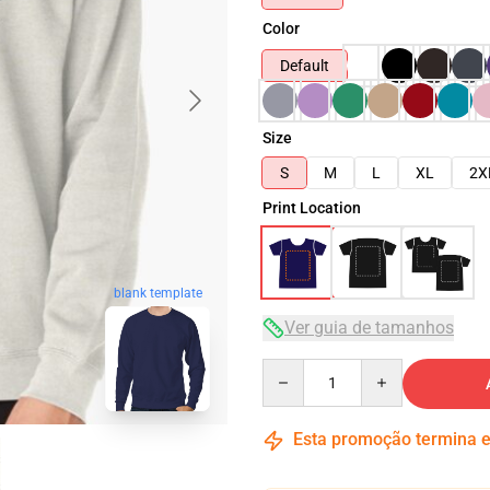
Color
Default
Size
S
M
L
XL
2X
Print Location
blank template
Ver guia de tamanhos
Quantity
Esta promoção termina