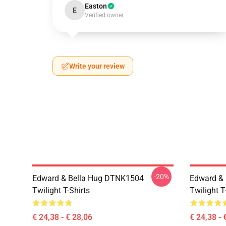
Easton
E
Verified owner
Write your review
-20%
Edward & Bella Hug DTNK1504
Edward & 
Twilight T-Shirts
Twilight T
€ 24,38 - € 28,06
€ 24,38 - 