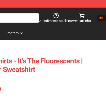
Atendimento ao cliente
Ver carrinho
Contato
rts - It's The Fluorescents |
r Sweatshirt
)