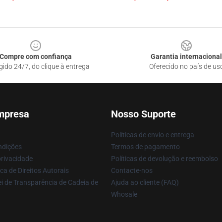
Compre com confiança
Garantia internacional
gido 24/7, do clique à entrega
Oferecido no país de us
mpresa
Nosso Suporte
Políticas de envio e entrega
ndições
Termos de pagamento
privacidade
Políticas de devolução e reembolso
ca de Direitos Autorais
Contacte-nos
i de Transparência de Cadeia de
Ajuda ao cliente (FAQ)
Whosale