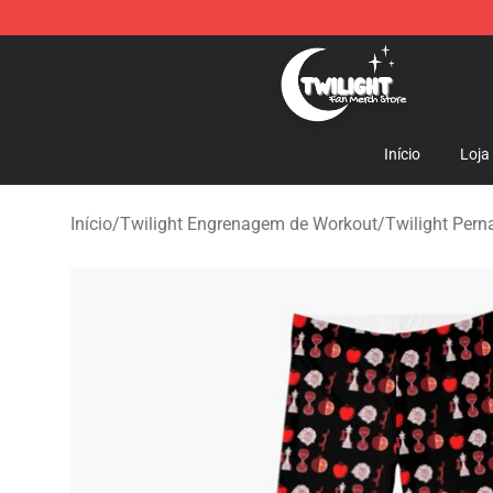
Twilight Store - Official Twilight Merchandise Shop
Início
Loja
Início
/
Twilight Engrenagem de Workout
/
Twilight Pern