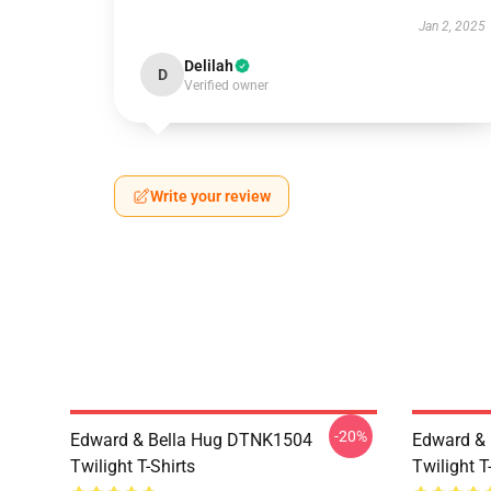
Jan 2, 2025
Delilah
D
Verified owner
Write your review
-20%
Edward & Bella Hug DTNK1504
Edward & 
Twilight T-Shirts
Twilight T