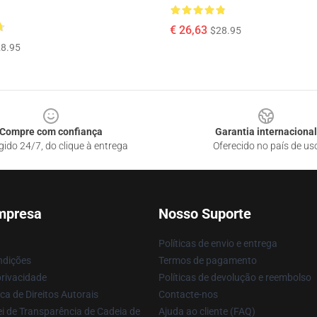
€ 26,63
$28.95
8.95
Compre com confiança
Garantia internacional
gido 24/7, do clique à entrega
Oferecido no país de us
mpresa
Nosso Suporte
Políticas de envio e entrega
ndições
Termos de pagamento
privacidade
Políticas de devolução e reembolso
ca de Direitos Autorais
Contacte-nos
i de Transparência de Cadeia de
Ajuda ao cliente (FAQ)