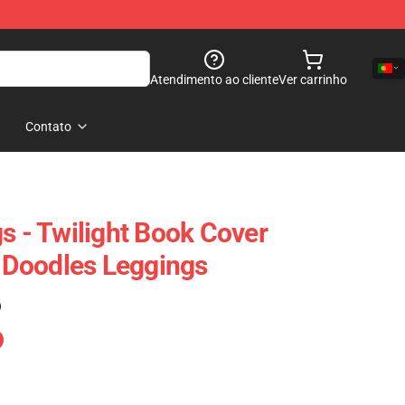
Atendimento ao cliente
Ver carrinho
Contato
s - Twilight Book Cover
c Doodles Leggings
)