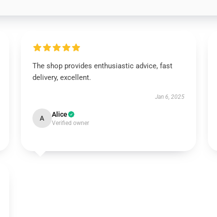
The shop provides enthusiastic advice, fast
delivery, excellent.
Jan 6, 2025
Alice
A
Verified owner