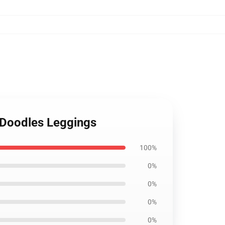
c Doodles Leggings
100%
0%
0%
0%
0%