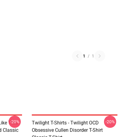
1
/
1
-20%
-20%
Like This
Twilight T-Shirts - Twilight OCD
d Classic
Obsessive Cullen Disorder T-Shirt