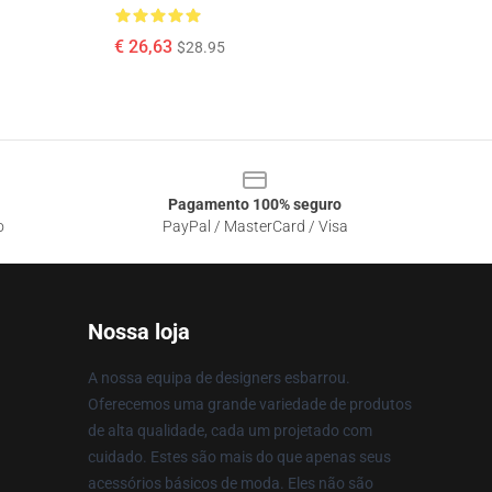
€ 26,63
$28.95
Pagamento 100% seguro
o
PayPal / MasterCard / Visa
Nossa loja
A nossa equipa de designers esbarrou.
Oferecemos uma grande variedade de produtos
de alta qualidade, cada um projetado com
cuidado. Estes são mais do que apenas seus
acessórios básicos de moda. Eles não são