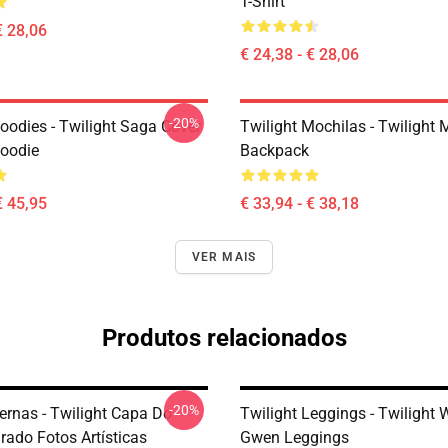
T-Shirt
€ 28,06
€ 24,38 - € 28,06
-20%
oodies - Twilight Saga Cover
Twilight Mochilas - Twilight 
Hoodie
Backpack
€ 45,95
€ 33,94 - € 38,18
VER MAIS
Produtos relacionados
-20%
ernas - Twilight Capa Do
Twilight Leggings - Twilight 
irado Fotos Artísticas
Gwen Leggings