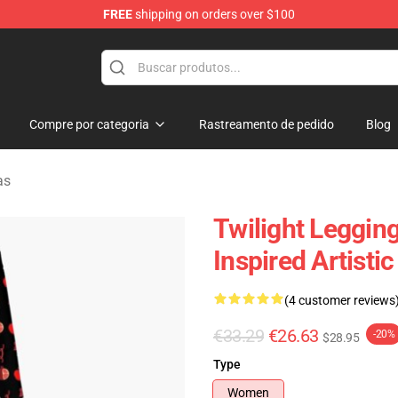
FREE
shipping on orders over $100
Compre por categoria
Rastreamento de pedido
Blog
as
Twilight Legging
Inspired Artisti
(4 customer reviews
€33.29
€26.63
-20%
$28.95
Type
Women