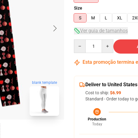
Size
S
M
L
XL
2X
Ver guia de tamanhos
Quantity
Esta promoção termina
blank template
Deliver to United States
Cost to ship:
$6.99
Standard - Order today to g
Production
Today