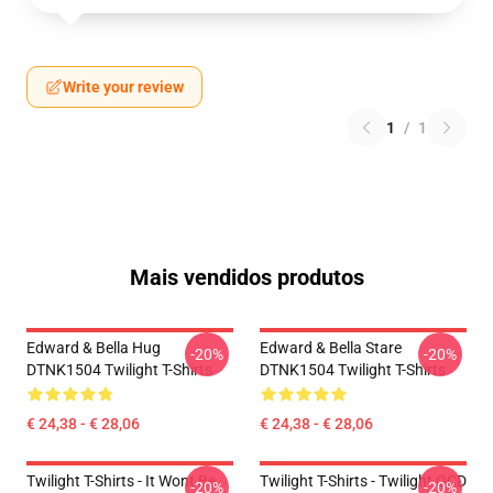
Write your review
1
/
1
Mais vendidos produtos
Edward & Bella Hug
Edward & Bella Stare
-20%
-20%
DTNK1504 Twilight T-Shirts
DTNK1504 Twilight T-Shirts
€ 24,38 - € 28,06
€ 24,38 - € 28,06
Twilight T-Shirts - It Wont Be
Twilight T-Shirts - Twilight OCD
-20%
-20%