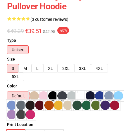
Pullover Hoodie
(3 customer reviews)
€49.39
€39.51
-20%
$42.95
Type
Unisex
Size
S
M
L
XL
2XL
3XL
4XL
5XL
Color
Default
Print Location