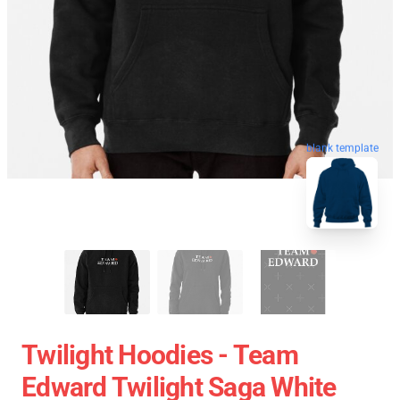
blank template
Twilight Hoodies - Team
Edward Twilight Saga White