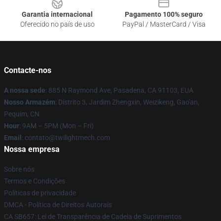
Garantia internacional
Pagamento 100% seguro
Oferecido no país de uso
PayPal / MasterCard / Visa
Contacte-nos
A nossa sede
: 885 N Raymond Ave, Pasadena, CA 91103, EUA
Nosso Armazém
: Distrito 3, Jardim Zhengxin, Weizikeng, Gao'an,
Pequim, CN
Hour
: 9AM – 5PM (Mon – Fri)
Email
: contato@twilightmech.com
Nossa empresa
Sobre nós
Termos e Condições
Políticas de privacidade
DMCA - Política de Direitos Autorais
CA SB657: Lei de Transparência de Cadeia de Suprimentos