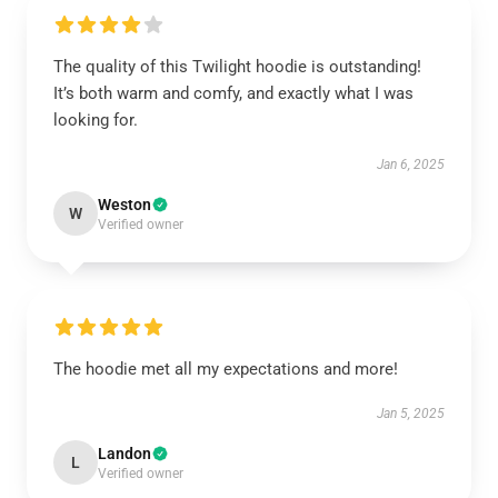
The quality of this Twilight hoodie is outstanding!
It’s both warm and comfy, and exactly what I was
looking for.
Jan 6, 2025
Weston
W
Verified owner
The hoodie met all my expectations and more!
Jan 5, 2025
Landon
L
Verified owner