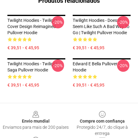
Produtos relacionados
Twilight Hoodies - Twilight
Twilight Hoodies - Doesn't
-20%
-20%
Cover Design Reimagined
Seem Like Such A Bad Way To
Pullover Hoodie
Go | Twilight Pullover Hoodie
€ 39,51 - € 45,95
€ 39,51 - € 45,95
Twilight Hoodies - Twilight
Edward E Bella Pullover
-20%
-20%
Saga Pullover Hoodie
Hoodie
€ 39,51 - € 45,95
€ 39,51 - € 45,95
Footer
Envio mundial
Compre com confiança
Enviamos para mais de 200 países
Protegido 24/7, do clique à
entrega