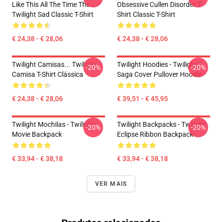
Like This All The Time The
Obsessive Cullen Disorder T-
Twilight Sad Classic T-Shirt
Shirt Classic T-Shirt
€ 24,38 - € 28,06
€ 24,38 - € 28,06
Twilight Camisas... Twilight
Twilight Hoodies - Twilight
-20%
-20%
Camisa T-Shirt Clássica
Saga Cover Pullover Hoodie
€ 24,38 - € 28,06
€ 39,51 - € 45,95
Twilight Mochilas - Twilight
Twilight Backpacks - Twilight
-20%
-20%
Movie Backpack
Eclipse Ribbon Backpack
€ 33,94 - € 38,18
€ 33,94 - € 38,18
VER MAIS