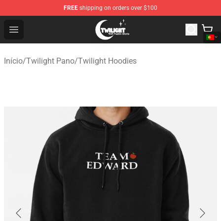
FREE
shipping on orders over $100
Twilight Store - Official Twilight Merchandise Shop
Open menu
Início
/
Twilight Pano
/
Twilight Hoodies