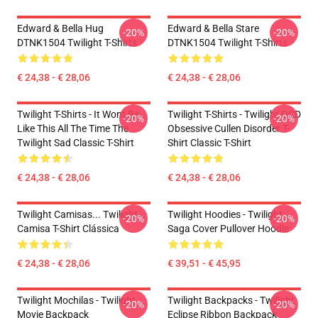
Edward & Bella Hug
Edward & Bella Stare
-20%
-20%
DTNK1504 Twilight T-Shirts
DTNK1504 Twilight T-Shirts
€ 24,38 - € 28,06
€ 24,38 - € 28,06
Twilight T-Shirts - It Wont Be
Twilight T-Shirts - Twilight OCD
-20%
-20%
Like This All The Time The
Obsessive Cullen Disorder T-
Twilight Sad Classic T-Shirt
Shirt Classic T-Shirt
€ 24,38 - € 28,06
€ 24,38 - € 28,06
Twilight Camisas... Twilight
Twilight Hoodies - Twilight
-20%
-20%
Camisa T-Shirt Clássica
Saga Cover Pullover Hoodie
€ 24,38 - € 28,06
€ 39,51 - € 45,95
Twilight Mochilas - Twilight
Twilight Backpacks - Twilight
-20%
-20%
Movie Backpack
Eclipse Ribbon Backpack