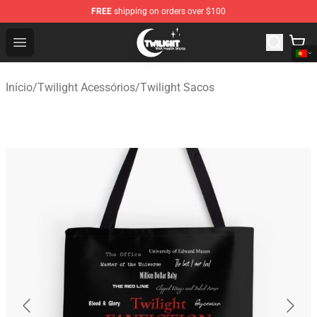
FREE
shipping on orders over $100
Twilight Store - Official Twilight Merchandise Shop
Open menu
Início
/
Twilight Acessórios
/
Twilight Sacos