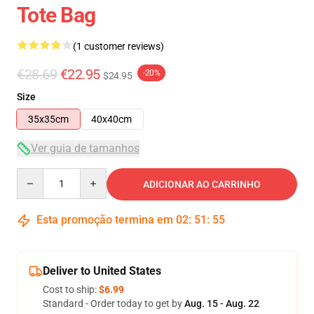
Tote Bag
(1 customer reviews)
€28.69
€22.95
-20%
$24.95
Size
35x35cm
40x40cm
Ver guia de tamanhos
Quantity
ADICIONAR AO CARRINHO
Esta promoção termina em
02
:
51
:
54
Deliver to United States
Cost to ship:
$6.99
Standard - Order today to get by
Aug. 15 - Aug. 22