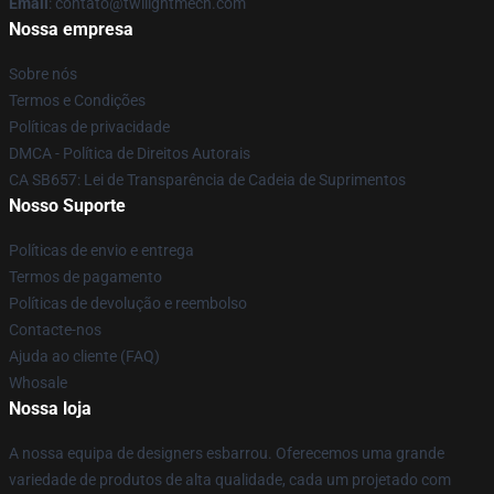
Email
: contato@twilightmech.com
Nossa empresa
Sobre nós
Termos e Condições
Políticas de privacidade
DMCA - Política de Direitos Autorais
CA SB657: Lei de Transparência de Cadeia de Suprimentos
Nosso Suporte
Políticas de envio e entrega
Termos de pagamento
Políticas de devolução e reembolso
Contacte-nos
Ajuda ao cliente (FAQ)
Whosale
Nossa loja
A nossa equipa de designers esbarrou. Oferecemos uma grande
variedade de produtos de alta qualidade, cada um projetado com