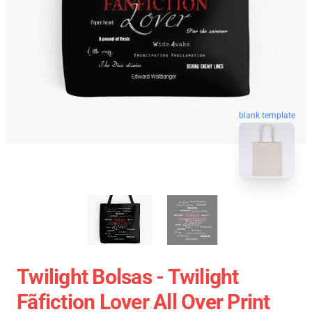
blank template
Twilight Bolsas - Twilight
Fãfiction Lover All Over Print