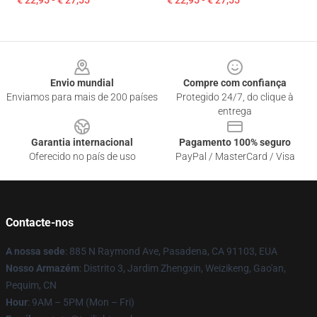
€ 22,95 - € 27,55
€ 22,95 - € 27,55
Footer
Envio mundial
Compre com confiança
Enviamos para mais de 200 países
Protegido 24/7, do clique à
entrega
Garantia internacional
Pagamento 100% seguro
Oferecido no país de uso
PayPal / MasterCard / Visa
Contacte-nos
A nossa sede
: 885 N Raymond Ave, Pasadena, CA 91103, EUA
Nosso Armazém
: Distrito 3, Jardim Zhengxin, Weizikeng, Gao'an,
Pequim, CN
Hour
: 9AM – 5PM (Mon – Fri)