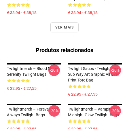
€ 33,94 - € 38,18
€ 33,94 - € 38,18
VER MAIS
Produtos relacionados
Twilightmerch – Blood Moon
Twilight Sacos - Twilight Tema
-20%
-20%
Serenity Twilight Bags
Sub Way Art Graphic All Over
Print Tote Bag
€ 22,95 - € 27,55
€ 22,95 - € 27,55
Twilightmerch – Forever And
Twilightmerch – Vampire’s
-20%
-20%
Always Twilight Bags
Midnight Glow Twilight Bags