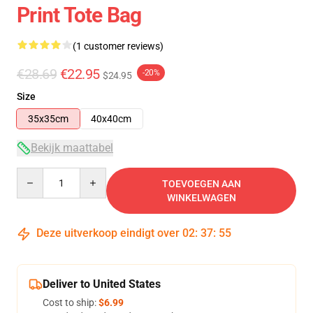
Print Tote Bag
(1 customer reviews)
€28.69
€22.95
-20%
$24.95
Size
35x35cm
40x40cm
Bekijk maattabel
Quantity
TOEVOEGEN AAN
WINKELWAGEN
Deze uitverkoop eindigt over
02
:
37
:
54
Deliver to United States
Cost to ship:
$6.99