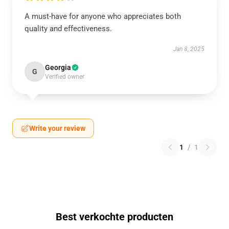
A must-have for anyone who appreciates both
quality and effectiveness.
Jan 8, 2025
Georgia
G
Verified owner
Write your review
1
/
1
Best verkochte producten