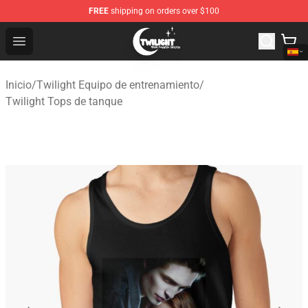
FREE
shipping on orders over $100
Twilight Store - Official Twilight Merchandise Shop
Open menu
Inicio
/
Twilight Equipo de entrenamiento
/
Twilight Tops de tanque