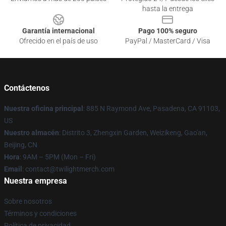
hasta la entrega
Garantía internacional
Pago 100% seguro
Ofrecido en el país de uso
PayPal / MasterCard / Visa
Contáctenos
Nuestra oficina principal
: 885 N Raymond Ave, Pasadena, CA 91103,
US
Nuestro almacén
: Distrito 3, Zhengxin Garden, Weizikeng, Gao'an,
Beijing, CN
Hora
: 9AM – 5PM (Mon – Fri)
Email
: contact@twilightmerch.com
Nuestra empresa
Sobre nosotros
Términos y condiciones
Política de privacidad