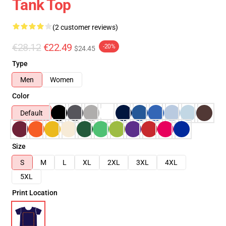
Tank Top
(2 customer reviews)
€28.12
€22.49
-20%
$24.45
Type
Men
Women
Color
Default
Size
S
M
L
XL
2XL
3XL
4XL
5XL
Print Location