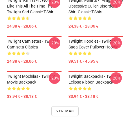
Twilight T-Shirts - It Wont Be
Twilight T-Shirts - Twilight OCD
-20%
-20%
Like This All The Time The
Obsessive Cullen Disorder T-
Twilight Sad Classic T-Shirt
Shirt Classic T-Shirt
24,38 € - 28,06 €
24,38 € - 28,06 €
Twilight Camisetas - Twilight
Twilight Hoodies - Twilight
-20%
-20%
Camiseta Clásica
Saga Cover Pullover Hoodie
24,38 € - 28,06 €
39,51 € - 45,95 €
Twilight Mochilas - Twilight
Twilight Backpacks - Twilight
-20%
-20%
Movie Backpack
Eclipse Ribbon Backpack
33,94 € - 38,18 €
33,94 € - 38,18 €
VER MÁS