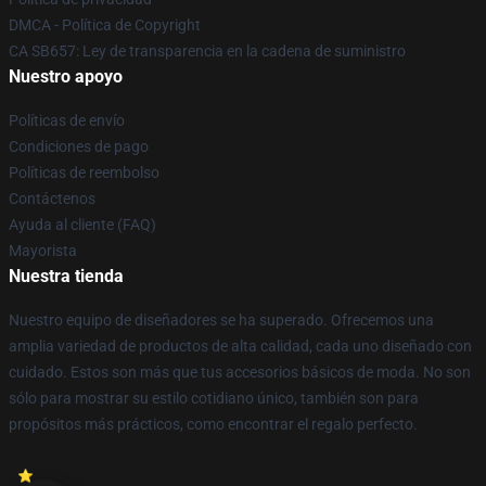
DMCA - Política de Copyright
CA SB657: Ley de transparencia en la cadena de suministro
Nuestro apoyo
Políticas de envío
Condiciones de pago
Políticas de reembolso
Contáctenos
Ayuda al cliente (FAQ)
Mayorista
Nuestra tienda
Nuestro equipo de diseñadores se ha superado. Ofrecemos una
amplia variedad de productos de alta calidad, cada uno diseñado con
cuidado. Estos son más que tus accesorios básicos de moda. No son
sólo para mostrar su estilo cotidiano único, también son para
propósitos más prácticos, como encontrar el regalo perfecto.