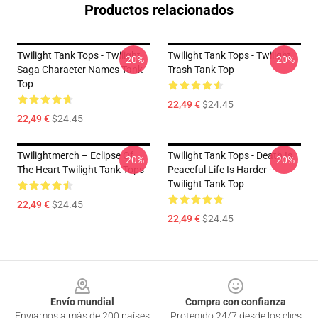
Productos relacionados
Twilight Tank Tops - Twilight
Twilight Tank Tops - Twilight
-20%
-20%
Saga Character Names Tank
Trash Tank Top
Top
22,49 €
$24.45
22,49 €
$24.45
Twilightmerch – Eclipse Of
Twilight Tank Tops - Death Is
-20%
-20%
The Heart Twilight Tank Tops
Peaceful Life Is Harder -
Twilight Tank Top
22,49 €
$24.45
22,49 €
$24.45
Footer
Envío mundial
Compra con confianza
Enviamos a más de 200 países
Protegido 24/7 desde los clics