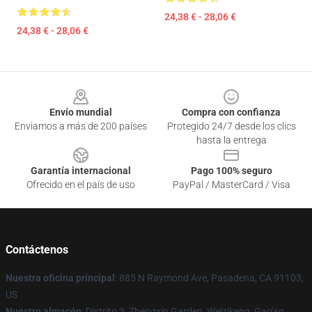
24,38 € - 28,06 €
24,38 € - 28,06 €
Footer
Envío mundial
Compra con confianza
Enviamos a más de 200 países
Protegido 24/7 desde los clics
hasta la entrega
Garantía internacional
Pago 100% seguro
Ofrecido en el país de uso
PayPal / MasterCard / Visa
Contáctenos
Nuestra oficina principal
: 885 N Raymond Ave, Pasadena, CA 91103,
US
Nuestro almacén
: Distrito 3, Zhengxin Garden, Weizikeng, Gao'an,