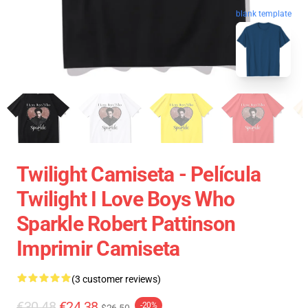
blank template
Twilight Camiseta - Película
Twilight I Love Boys Who
Sparkle Robert Pattinson
Imprimir Camiseta
(3 customer reviews)
€30.48
€24.38
-20%