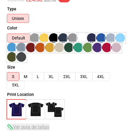
$26.50
Type
Unisex
Color
Default
Size
S
M
L
XL
2XL
3XL
4XL
5XL
Print Location
Ver guía de tallas