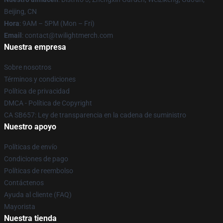
Beijing, CN
Hora
: 9AM – 5PM (Mon – Fri)
Email
: contact@twilightmerch.com
Nuestra empresa
Sobre nosotros
Términos y condiciones
Política de privacidad
DMCA - Política de Copyright
CA SB657: Ley de transparencia en la cadena de suministro
Nuestro apoyo
Políticas de envío
Condiciones de pago
Políticas de reembolso
Contáctenos
Ayuda al cliente (FAQ)
Mayorista
Nuestra tienda