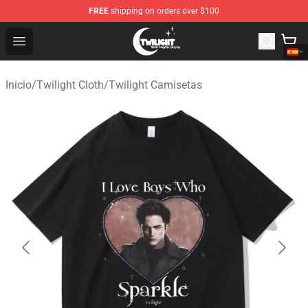
FREE
shipping on orders over $100
Twilight Store - Official Twilight Merchandise Shop
Open menu
Inicio
/
Twilight Cloth
/
Twilight Camisetas