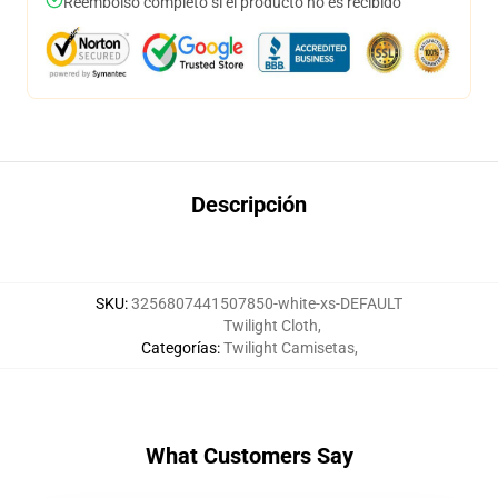
Reembolso completo si el producto no es recibido
Descripción
SKU
:
3256807441507850-white-xs-DEFAULT
Twilight Cloth
,
Categorías
:
Twilight Camisetas
,
What Customers Say