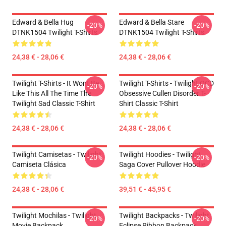
Edward & Bella Hug
Edward & Bella Stare
-20%
-20%
DTNK1504 Twilight T-Shirts
DTNK1504 Twilight T-Shirts
24,38 € - 28,06 €
24,38 € - 28,06 €
Twilight T-Shirts - It Wont Be
Twilight T-Shirts - Twilight OCD
-20%
-20%
Like This All The Time The
Obsessive Cullen Disorder T-
Twilight Sad Classic T-Shirt
Shirt Classic T-Shirt
24,38 € - 28,06 €
24,38 € - 28,06 €
Twilight Camisetas - Twilight
Twilight Hoodies - Twilight
-20%
-20%
Camiseta Clásica
Saga Cover Pullover Hoodie
24,38 € - 28,06 €
39,51 € - 45,95 €
Twilight Mochilas - Twilight
Twilight Backpacks - Twilight
-20%
-20%
Movie Backpack
Eclipse Ribbon Backpack