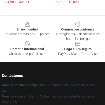
21,98 € - 40,02 €
21,98 € - 40,02 €
Footer
Envío mundial
Compra con confianza
Enviamos a más de 200 países
Protegido 24/7 desde los clics
hasta la entrega
Garantía internacional
Pago 100% seguro
Ofrecido en el país de uso
PayPal / MasterCard / Visa
Contáctenos
Nuestra oficina principal
: 885 N Raymond Ave, Pasadena, CA 91103,
US
Nuestro almacén
: Distrito 3, Zhengxin Garden, Weizikeng, Gao'an,
Beijing, CN