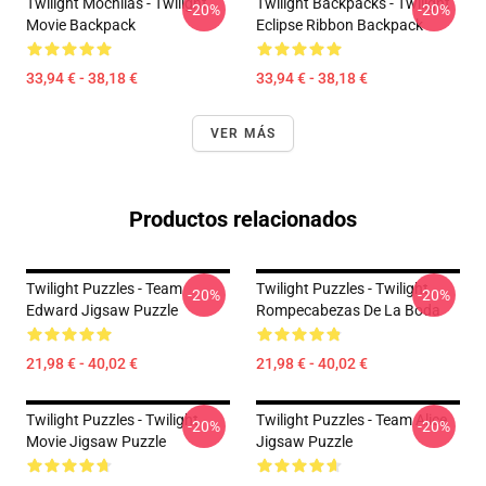
Twilight Mochilas - Twilight
Twilight Backpacks - Twilight
-20%
-20%
Movie Backpack
Eclipse Ribbon Backpack
33,94 € - 38,18 €
33,94 € - 38,18 €
VER MÁS
Productos relacionados
Twilight Puzzles - Team
Twilight Puzzles - Twilight
-20%
-20%
Edward Jigsaw Puzzle
Rompecabezas De La Boda
21,98 € - 40,02 €
21,98 € - 40,02 €
Twilight Puzzles - Twilight
Twilight Puzzles - Team Alice
-20%
-20%
Movie Jigsaw Puzzle
Jigsaw Puzzle