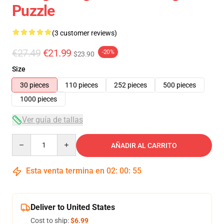
Puzzle
(3 customer reviews)
€27.49
€21.99
-20%
$23.90
Size
30 pieces
110 pieces
252 pieces
500 pieces
1000 pieces
Ver guía de tallas
Quantity
AÑADIR AL CARRITO
Esta venta termina en
02
:
00
:
54
Deliver to United States
Cost to ship:
$6.99