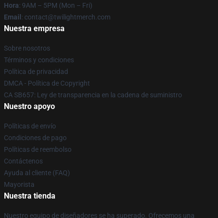
Hora
: 9AM – 5PM (Mon – Fri)
Email
: contact@twilightmerch.com
Nuestra empresa
Sobre nosotros
Términos y condiciones
Política de privacidad
DMCA - Política de Copyright
CA SB657: Ley de transparencia en la cadena de suministro
Nuestro apoyo
Políticas de envío
Condiciones de pago
Políticas de reembolso
Contáctenos
Ayuda al cliente (FAQ)
Mayorista
Nuestra tienda
Nuestro equipo de diseñadores se ha superado. Ofrecemos una