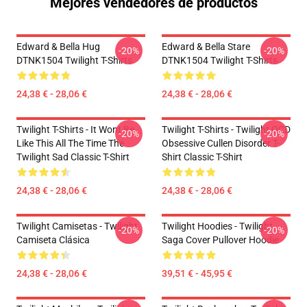
Mejores vendedores de productos
Edward & Bella Hug
Edward & Bella Stare
-20%
-20%
DTNK1504 Twilight T-Shirts
DTNK1504 Twilight T-Shirts
24,38 € - 28,06 €
24,38 € - 28,06 €
Twilight T-Shirts - It Wont Be
Twilight T-Shirts - Twilight OCD
-20%
-20%
Like This All The Time The
Obsessive Cullen Disorder T-
Twilight Sad Classic T-Shirt
Shirt Classic T-Shirt
24,38 € - 28,06 €
24,38 € - 28,06 €
Twilight Camisetas - Twilight
Twilight Hoodies - Twilight
-20%
-20%
Camiseta Clásica
Saga Cover Pullover Hoodie
24,38 € - 28,06 €
39,51 € - 45,95 €