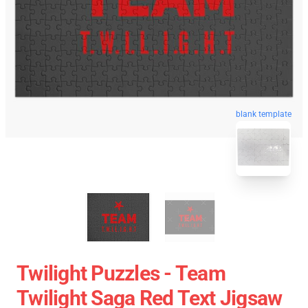
blank template
Twilight Puzzles - Team
Twilight Saga Red Text Jigsaw