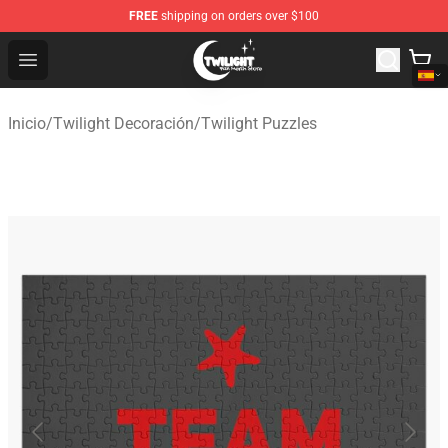
FREE
shipping on orders over $100
Twilight Store - Official Twilight Merchandise Shop
Open menu
Inicio
/
Twilight Decoración
/
Twilight Puzzles