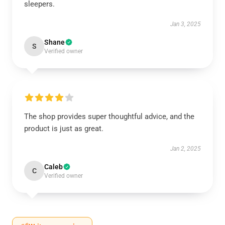
sleepers.
Jan 3, 2025
Shane
S
Verified owner
The shop provides super thoughtful advice, and the
product is just as great.
Jan 2, 2025
Caleb
C
Verified owner