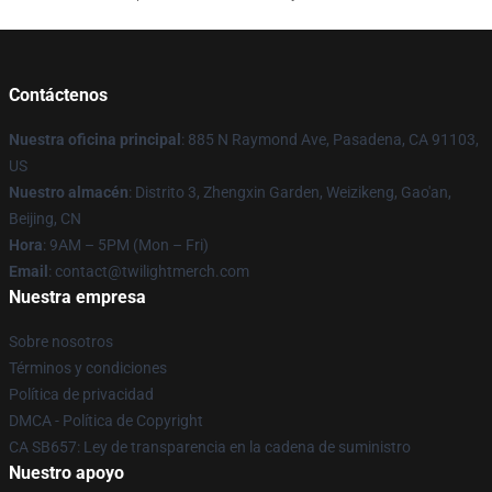
Contáctenos
Nuestra oficina principal
: 885 N Raymond Ave, Pasadena, CA 91103,
US
Nuestro almacén
: Distrito 3, Zhengxin Garden, Weizikeng, Gao'an,
Beijing, CN
Hora
: 9AM – 5PM (Mon – Fri)
Email
: contact@twilightmerch.com
Nuestra empresa
Sobre nosotros
Términos y condiciones
Política de privacidad
DMCA - Política de Copyright
CA SB657: Ley de transparencia en la cadena de suministro
Nuestro apoyo