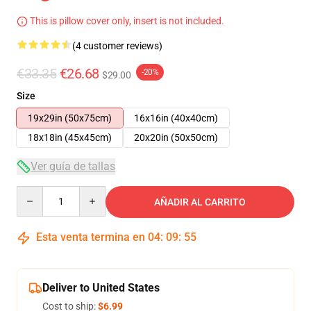
This is pillow cover only, insert is not included.
(4 customer reviews)
€33.35
€26.68
-20%
$29.00
Size
19x29in (50x75cm)
16x16in (40x40cm)
18x18in (45x45cm)
20x20in (50x50cm)
Ver guía de tallas
Quantity
AÑADIR AL CARRITO
Esta venta termina en
04
:
09
:
54
Deliver to United States
Cost to ship:
$6.99