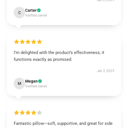
Jan 6, 2025
Carter
C
Verified owner
I’m delighted with the product’s effectiveness; it
functions exactly as promised.
Jan 3, 2025
Megan
M
Verified owner
Fantastic pillow—soft, supportive, and great for side