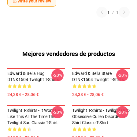
Write your review
1
/
1
Mejores vendedores de productos
Edward & Bella Hug
Edward & Bella Stare
-20%
-20%
DTNK1504 Twilight T-Shirts
DTNK1504 Twilight T-Shirts
24,38 € - 28,06 €
24,38 € - 28,06 €
Twilight T-Shirts - It Wont Be
Twilight T-Shirts - Twilight OCD
-20%
-20%
Like This All The Time The
Obsessive Cullen Disorder T-
Twilight Sad Classic T-Shirt
Shirt Classic T-Shirt