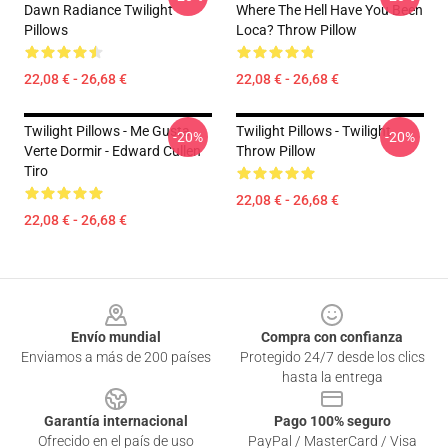
Dawn Radiance Twilight
Where The Hell Have You Been
Pillows
Loca? Throw Pillow
22,08 € - 26,68 €
22,08 € - 26,68 €
Twilight Pillows - Me Gusta
Twilight Pillows - Twilight
-20%
-20%
Verte Dormir - Edward Cullen
Throw Pillow
Tiro
22,08 € - 26,68 €
22,08 € - 26,68 €
Footer
Envío mundial
Compra con confianza
Enviamos a más de 200 países
Protegido 24/7 desde los clics
hasta la entrega
Garantía internacional
Pago 100% seguro
Ofrecido en el país de uso
PayPal / MasterCard / Visa