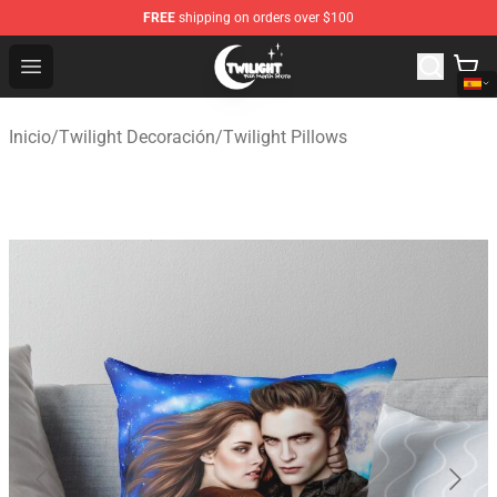
FREE
shipping on orders over $100
Twilight Store - Official Twilight Merchandise Shop
Open menu
Inicio
/
Twilight Decoración
/
Twilight Pillows