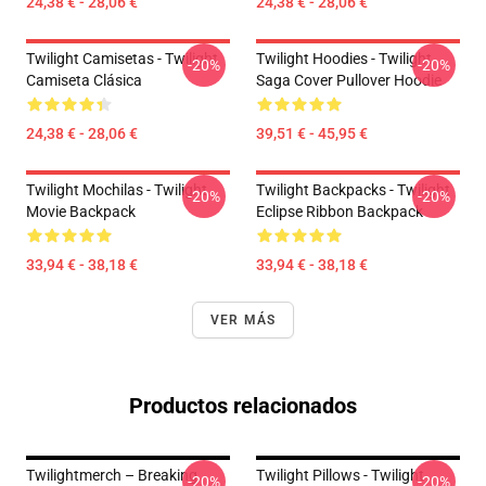
24,38 € - 28,06 €
24,38 € - 28,06 €
Twilight Camisetas - Twilight
Twilight Hoodies - Twilight
-20%
-20%
Camiseta Clásica
Saga Cover Pullover Hoodie
24,38 € - 28,06 €
39,51 € - 45,95 €
Twilight Mochilas - Twilight
Twilight Backpacks - Twilight
-20%
-20%
Movie Backpack
Eclipse Ribbon Backpack
33,94 € - 38,18 €
33,94 € - 38,18 €
VER MÁS
Productos relacionados
Twilightmerch – Breaking
Twilight Pillows - Twilight
-20%
-20%