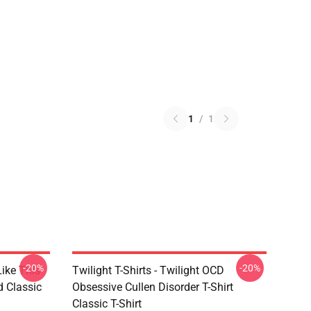
1
/
1
-20%
-20%
Like This
Twilight T-Shirts - Twilight OCD
d Classic
Obsessive Cullen Disorder T-Shirt
Classic T-Shirt