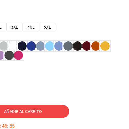
L
3XL
4XL
5XL
AÑADIR AL CARRITO
:
46
:
54