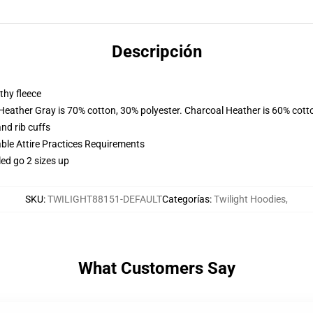
Descripción
thy fleece
 Heather Gray is 70% cotton, 30% polyester. Charcoal Heather is 60% cott
nd rib cuffs
able Attire Practices Requirements
led go 2 sizes up
SKU
:
TWILIGHT88151-DEFAULT
Categorías
:
Twilight Hoodies
,
What Customers Say