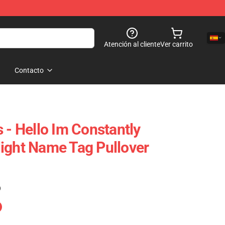
Atención al cliente
Ver carrito
Contacto
 - Hello Im Constantly
ight Name Tag Pullover
)