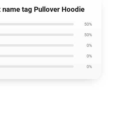
ht name tag Pullover Hoodie
50%
50%
0%
0%
0%