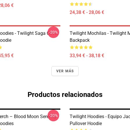
28,06 €
24,38 € - 28,06 €
-20%
oodies - Twilight Saga Cover
Twilight Mochilas - Twilight 
Hoodie
Backpack
45,95 €
33,94 € - 38,18 €
VER MÁS
Productos relacionados
-20%
erch – Blood Moon Serenity
Twilight Hoodies - Equipo Ja
Hoodies
Pullover Hoodie