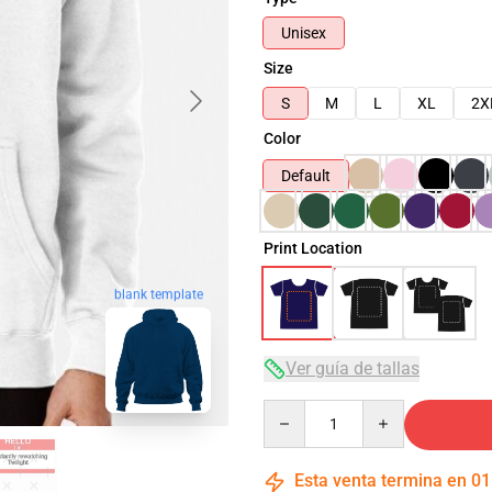
Unisex
Size
S
M
L
XL
2X
Color
Default
Print Location
blank template
Ver guía de tallas
Quantity
Esta venta termina en
01