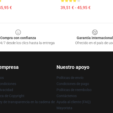
45,95 €
39,51 € - 45,95 €
Compra con confianza
Garantía internacional
4/7 desde los clics hasta la entrega
Ofrecido en el país de us
 empresa
Nuestro apoyo
ros
Políticas de envío
ondiciones
Condiciones de pago
rivacidad
Políticas de reembolso
ica de Copyright
Contáctenos
y de transparencia en la cadena de
Ayuda al cliente (FAQ)
Mayorista