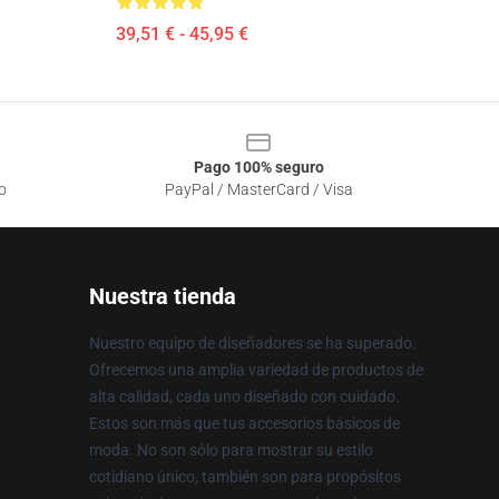
39,51 € - 45,95 €
Pago 100% seguro
o
PayPal / MasterCard / Visa
Nuestra tienda
Nuestro equipo de diseñadores se ha superado.
Ofrecemos una amplia variedad de productos de
alta calidad, cada uno diseñado con cuidado.
Estos son más que tus accesorios básicos de
moda. No son sólo para mostrar su estilo
cotidiano único, también son para propósitos