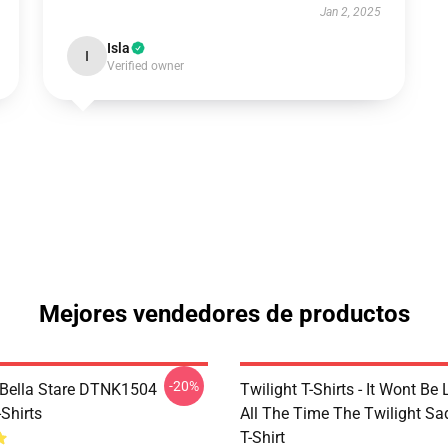
Jan 2, 2025
Isla
I
Verified owner
Mejores vendedores de productos
-20%
Bella Stare DTNK1504
Twilight T-Shirts - It Wont Be 
-Shirts
All The Time The Twilight Sa
T-Shirt