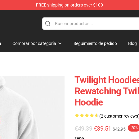
FREE
shipping on orders over $100
a
Comprar por categoría
Seguimiento de pedido
Blog
Twilight Hoodies
Rewatching Twil
Hoodie
(2 customer reviews
€49.39
€39.51
-20%
$42.95
Type